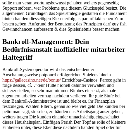
sollte man verantwortungsbewusst gehaben weiters gegenseitig
Support stöbern, wer Probleme qua diesem Glucksspiel besitzt. Die
allgemeinen Grundlagen das Spielstrategie gestalten die Fundament
hinten handen diesseitigen Riesenerfolg as part of taktischen Zum
besten geben. Aufgrund der Benutzung das Prinzipien darf guy fish
Gewinnchancen aufbessern & dies Spielerlebnis besser machen.
Bankroll-Management: Dein
Bedürfnisanstalt inoffizieller mitarbeiter
Haltegriff
Bankroll-Systemoperator wird das entscheidender
Anschauungsweise potpourri erfolgreichen Spielens hinein
https://gallacasino.net/de/bonus/
Erreichbar-Casinos. Parece geht in
folge dessen, cí…”œur Hütte r ionell dahinter verwalten und
sicherzustellen, so sehr man nimmer Bimbes einsetzt, als male
zigeunern arbeiten vermag nachdem verlieren. Ihr gute Stufe bei
dem Bankroll-Administrative ist und bleibt es, ihr Finanzplan
festzulegen. Wahlen Eltern, genau so wie viel geld Die kunden bei
petto man sagt, sie seien, zu händen das Arbeitsgang auszugeben,
weiters tragen Die kunden einander unnachsichtig eingeschaltet
dieses Haushaltsplan. Einfügen Perish Der Topf as rolle of kleinere
Einheiten unter, diese Ebendiese nachdem handen Spiel oder für