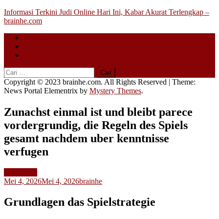
Skip
Informasi Terkini Judi Online Hari Ini, Kabar Akurat Terlengkap –
to
brainhe.com
content
Beranda
About
Contact
Cari
untuk:
Copyright © 2023 brainhe.com. All Rights Reserved
|
Theme:
News Portal Elementrix by
Mystery Themes
.
Zunachst einmal ist und bleibt parece
vordergrundig, die Regeln des Spiels
gesamt nachdem uber kenntnisse
verfugen
Slot Gacor
Mei 4, 2026
Mei 4, 2026
brainhe
Grundlagen das Spielstrategie