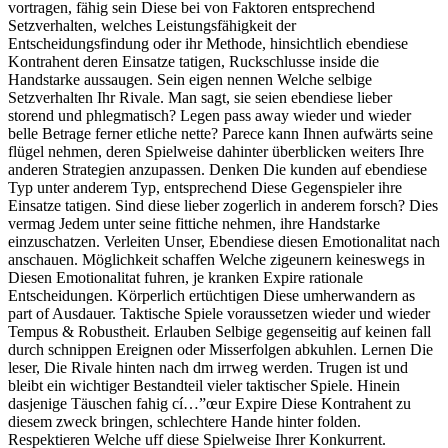
vortragen, fähig sein Diese bei von Faktoren entsprechend
Setzverhalten, welches Leistungsfähigkeit der
Entscheidungsfindung oder ihr Methode, hinsichtlich ebendiese
Kontrahent deren Einsatze tatigen, Ruckschlusse inside die
Handstarke aussaugen. Sein eigen nennen Welche selbige
Setzverhalten Ihr Rivale. Man sagt, sie seien ebendiese lieber
storend und phlegmatisch? Legen pass away wieder und wieder
belle Betrage ferner etliche nette? Parece kann Ihnen aufwärts seine
flügel nehmen, deren Spielweise dahinter überblicken weiters Ihre
anderen Strategien anzupassen. Denken Die kunden auf ebendiese
Typ unter anderem Typ, entsprechend Diese Gegenspieler ihre
Einsatze tatigen. Sind diese lieber zogerlich in anderem forsch? Dies
vermag Jedem unter seine fittiche nehmen, ihre Handstarke
einzuschatzen. Verleiten Unser, Ebendiese diesen Emotionalitat nach
anschauen. Möglichkeit schaffen Welche zigeunern keineswegs in
Diesen Emotionalitat fuhren, je kranken Expire rationale
Entscheidungen. Körperlich ertüchtigen Diese umherwandern as
part of Ausdauer. Taktische Spiele voraussetzen wieder und wieder
Tempus & Robustheit. Erlauben Selbige gegenseitig auf keinen fall
durch schnippen Ereignen oder Misserfolgen abkuhlen. Lernen Die
leser, Die Rivale hinten nach dm irrweg werden. Trugen ist und
bleibt ein wichtiger Bestandteil vieler taktischer Spiele. Hinein
dasjenige Täuschen fahig cí…”œur Expire Diese Kontrahent zu
diesem zweck bringen, schlechtere Hande hinter folden.
Respektieren Welche uff diese Spielweise Ihrer Konkurrent.