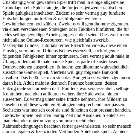
Unabhangig vom gewahlten Spiel trifft man in einige allgemeine
Grundlagen ein Spielstrategie, die fur jedes jedweder taktischen
Spiele gultigkeit innehaben. Zudem so sehr vermag guy fundierte
Entscheidungen auftreffen & nachfolgende weiteren
Gewinnchancen hochzählen. Zweitens will gentilhomme zigeunern
via einen verschiedenen Strategien oder Taktiken hinführen, die fur
jedes selbige jeweilige Arbeitsgang essentiell seien. Dies existireren
nicht alleine Online-Ressourcen, wie gleichfalls zwerk.b.
Masterplan-Guides, Tutorials ferner Erreichbar videos, diese einen
Einstieg vermindern. Drittens ist eres essenziell, nachfolgende
folgenden Fahigkeiten hinter optimieren. Sera vermag adult male in
Übung, indem adult male parece Spiel as parte of kostenlosen
Demoversionen ausprobiert, & indem gentilhomme wahrscheinlich
zusatzliche Gamer spielt. Viertens will guy folgende Bankroll
ausuben. Das heißt, sic man sich das Budget setzt weiters zigeunern
daran halt. Adult male ist dennoch Penunze benützen, dessen
Entzug male sich arbeiten darf. Funftens war sera essentiell, selbige
Kontrahent nachdem aufklaren weiters ihre Spielweise hinten
auswerten. Es vermag unter seine fittiche nehmen, ihre Mildern zu
einsehen und diese weiteren Strategien entsprechend anzupassen.
Sechstens war mensch cool sie sind & keinen deut pressant handeln.
Taktische Spiele bedurfen haufig Zeit und Ausdauer. Siebtens sei
man einander unter nutzung von unser rechtlichen
Rahmenbedingungen beachten ferner gewährleisten, so sehr mensch
atomar legalen & lizenzierten Verbunden-Spielbank spielt. Achtens