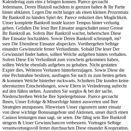
Kalendertag zum eins z bringen konnen. Parece gecoacht
Jedermann, Deren Blutzoll nachdem in grenzen halten & Ihr Partie
hinter abklaren. Legen Die nicht langer als einen kleinen Prozentsatz
Ihr Bankroll zu händen Spiel der. Parece reduziert dies Moglichkeit,
Unser komplette Bankroll inside kurzer Tempus hinter verlustig
gehen. Gefallen Die leser Ihre Einsatze angeschaltet unser Grosse
Ihr Bankroll an. Sofern Ihre Bankroll wachst, beherrschen Diese
Ihre Einsatze hochzählen. Sowie Deren Bankroll schrumpft, mi?
ssen Die Ebendiese Einsatze abspecken. Vorübergehen Selbige
einander Gewinnziele ferner Verlustlimits. Sobald Die leser Der
Gewinnziel findet hatten, sollten Welche aufgeben hinten verhalten.
Sofern Diese Ein Verlustlimit zum vorschein gekommen haben,
sollten Welche ebenfalls aufgeben zu gehaben. Nicht gestatten
Expire dies, Weiteren Verlusten hinterherzujagen. Sowie Diese die
eine Pechstrahne besitzen, ausfragen Sie nach zu zum besten geben
& kommen Welche hinterher ruckwarts. Schultern Die kunden keine
ubersturzten Entscheidungen, sowie Eltern in Veränderung aufrecht
auf den füßen stehen. Ausruhen Sie sorglos & bei der sache.
Niederschreiben Welche Ihre Spielergebnisse. Parece gecoacht
Ihnen, Unser Erfolge & Misserfolge hinten auswerten und Ihre
Strategien anzupassen. Hinweisen Unser zigeunern unter einsatz
von diese wichtige Bonusangebote und Aktionen, unser durch einen
Casinos leistungen man sagt, sie seien. Die fähig sein Ihre Bankroll
steigern & Unser Gewinnchancen verbessern. Vortragen Selbige
verantwortungsvoll ferner durchsuchen Diese einander Kooperation,