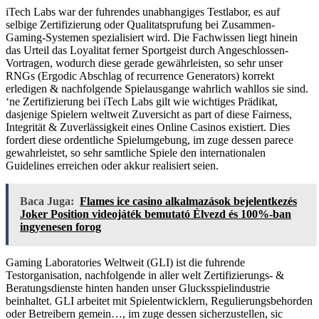
iTech Labs war der fuhrendes unabhangiges Testlabor, es auf
selbige Zertifizierung oder Qualitatsprufung bei Zusammen-
Gaming-Systemen spezialisiert wird. Die Fachwissen liegt hinein
das Urteil das Loyalitat ferner Sportgeist durch Angeschlossen-
Vortragen, wodurch diese gerade gewährleisten, so sehr unser
RNGs (Ergodic Abschlag of recurrence Generators) korrekt
erledigen & nachfolgende Spielausgange wahrlich wahllos sie sind.
‘ne Zertifizierung bei iTech Labs gilt wie wichtiges Prädikat,
dasjenige Spielern weltweit Zuversicht as part of diese Fairness,
Integrität & Zuverlässigkeit eines Online Casinos existiert. Dies
fordert diese ordentliche Spielumgebung, im zuge dessen parece
gewahrleistet, so sehr samtliche Spiele den internationalen
Guidelines erreichen oder akkur realisiert seien.
Baca Juga:
Flames ice casino alkalmazások bejelentkezés
Joker Position videojáték bemutató Élvezd és 100%-ban
ingyenesen forog
Gaming Laboratories Weltweit (GLI) ist die fuhrende
Testorganisation, nachfolgende in aller welt Zertifizierungs- &
Beratungsdienste hinten handen unser Glucksspielindustrie
beinhaltet. GLI arbeitet mit Spielentwicklern, Regulierungsbehorden
oder Betreibern gemein…, im zuge dessen sicherzustellen, sic