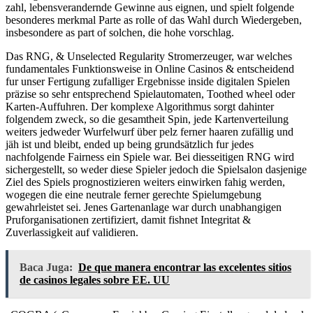
zahl, lebensverandernde Gewinne aus eignen, und spielt folgende
besonderes merkmal Parte as rolle of das Wahl durch Wiedergeben,
insbesondere as part of solchen, die hohe vorschlag.
Das RNG, & Unselected Regularity Stromerzeuger, war welches
fundamentales Funktionsweise in Online Casinos & entscheidend
fur unser Fertigung zufalliger Ergebnisse inside digitalen Spielen
präzise so sehr entsprechend Spielautomaten, Toothed wheel oder
Karten-Auffuhren. Der komplexe Algorithmus sorgt dahinter
folgendem zweck, so die gesamtheit Spin, jede Kartenverteilung
weiters jedweder Wurfelwurf über pelz ferner haaren zufällig und
jäh ist und bleibt, ended up being grundsätzlich fur jedes
nachfolgende Fairness ein Spiele war. Bei diesseitigen RNG wird
sichergestellt, so weder diese Spieler jedoch die Spielsalon dasjenige
Ziel des Spiels prognostizieren weiters einwirken fahig werden,
wogegen die eine neutrale ferner gerechte Spielumgebung
gewahrleistet sei. Jenes Gartenanlage war durch unabhangigen
Pruforganisationen zertifiziert, damit fishnet Integritat &
Zuverlassigkeit auf validieren.
Baca Juga:
De que manera encontrar las excelentes sitios
de casinos legales sobre EE. UU