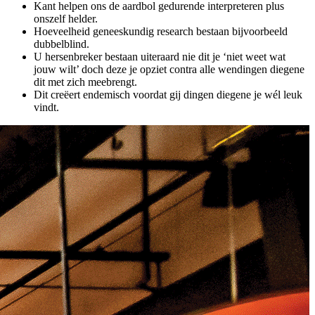
Kant helpen ons de aardbol gedurende interpreteren plus
onszelf helder.
Hoeveelheid geneeskundig research bestaan bijvoorbeeld
dubbelblind.
U hersenbreker bestaan uiteraard nie dit je ‘niet weet wat
jouw wilt’ doch deze je opziet contra alle wendingen diegene
dit met zich meebrengt.
Dit creëert endemisch voordat gij dingen diegene je wél leuk
vindt.