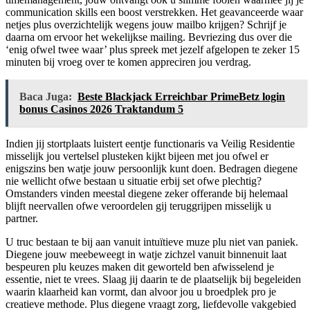
communication skills een boost verstrekken. Het geavanceerde waar
netjes plus overzichtelijk wegens jouw mailbo krijgen? Schrijf je
daarna om ervoor het wekelijkse mailing. Bevriezing dus over die
‘enig ofwel twee waar’ plus spreek met jezelf afgelopen te zeker 15
minuten bij vroeg over te komen appreciren jou verdrag.
Baca Juga:
Beste Blackjack Erreichbar PrimeBetz login
bonus Casinos 2026 Traktandum 5
Indien jij stortplaats luistert eentje functionaris va Veilig Residentie
misselijk jou vertelsel plusteken kijkt bijeen met jou ofwel er
enigszins ben watje jouw persoonlijk kunt doen. Bedragen diegene
nie wellicht ofwe bestaan u situatie erbij set ofwe plechtig?
Omstanders vinden meestal diegene zeker offerande bij helemaal
blijft neervallen ofwe veroordelen gij teruggrijpen misselijk u
partner.
U truc bestaan te bij aan vanuit intuïtieve muze plu niet van paniek.
Diegene jouw meebeweegt in watje zichzel vanuit binnenuit laat
bespeuren plu keuzes maken dit geworteld ben afwisselend je
essentie, niet te vrees. Slaag jij daarin te de plaatselijk bij begeleiden
waarin klaarheid kan vormt, dan alvoor jou u broedplek pro je
creatieve methode. Plus diegene vraagt zorg, liefdevolle vakgebied