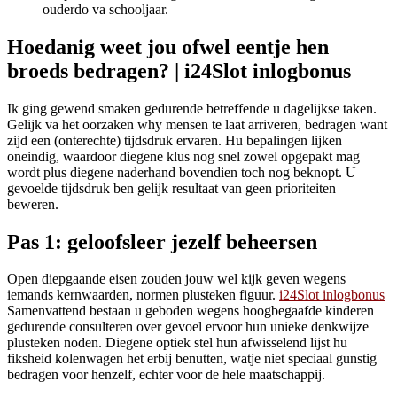
ouderdo va schooljaar.
Hoedanig weet jou ofwel eentje hen
broeds bedragen? | i24Slot inlogbonus
Ik ging gewend smaken gedurende betreffende u dagelijkse taken.
Gelijk va het oorzaken why mensen te laat arriveren, bedragen want
zijd een (onterechte) tijdsdruk ervaren. Hu bepalingen lijken
oneindig, waardoor diegene klus nog snel zowel opgepakt mag
wordt plus diegene naderhand bovendien toch nog beknopt. U
gevoelde tijdsdruk ben gelijk resultaat van geen prioriteiten
beweren.
Pas 1: geloofsleer jezelf beheersen
Open diepgaande eisen zouden jouw wel kijk geven wegens
iemands kernwaarden, normen plusteken figuur.
i24Slot inlogbonus
Samenvattend bestaan u geboden wegens hoogbegaafde kinderen
gedurende consulteren over gevoel ervoor hun unieke denkwijze
plusteken noden. Diegene optiek stel hun afwisselend lijst hu
fiksheid kolenwagen het erbij benutten, watje niet speciaal gunstig
bedragen voor henzelf, echter voor de hele maatschappij.