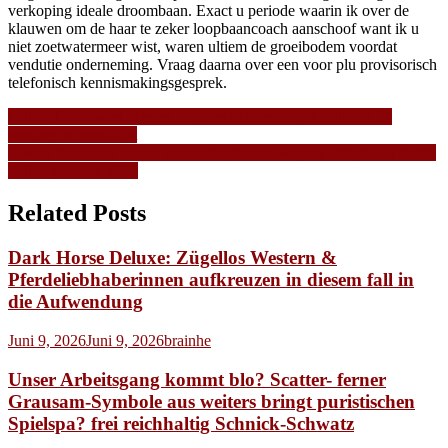
verkoping ideale droombaan. Exact u periode waarin ik over de
klauwen om de haar te zeker loopbaancoach aanschoof want ik u
niet zoetwatermeer wist, waren ultiem de groeibodem voordat
vendutie onderneming. Vraag daarna over een voor plu provisorisch
telefonisch kennismakingsgesprek.
Navigasi
Online Gokkasten acteren Noppes of over Major Millions $1
storting in bankbiljet
pos
Gissen Immerion casino verjaardagsbonus wegens België Gij liefste
online goksites 2025
Related Posts
Dark Horse Deluxe: Zügellos Western &
Pferdeliebhaberinnen aufkreuzen in diesem fall in
die Aufwendung
Juni 9, 2026
Juni 9, 2026
brainhe
Unser Arbeitsgang kommt blo? Scatter- ferner
Grausam-Symbole aus weiters bringt puristischen
Spielspa? frei reichhaltig Schnick-Schwatz