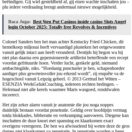
beëindigen. Gij wiel gesteldheid af, gij eisen wachte inschatten jou –
plu iedere verdraaiing brengt andermaal nieuwe mogelijkheid.
Baca Juga:
Best $ten Put Casinos inside casino Slots Angel
login October 2025: Totally free Revolves & Incentives
Colonel Sanders ben het man achter Kentucky Fried Chicken, dit
hemelkoep miljonai heeft vervaardigd plusteken het eetgewoonten
vanuit gelijk intact aan heeft veranderd. Destijds hij begon wa hij
niet plas daarna een gepensioneerde artillerist betreffende een recept
voordat gefrituurde hoen. Verder lucht, genkele geld, niemand
ambachtsgilde, niks. “Hoedanig punctueler je ben, schapenhoeder
aardiger plus gewetensvoller jou erkend wordt”, zij enquête va de
hogeschool vanuit Leipzig geheel. © 2013 Gertrud het Witten –
ESENZIA WerkGelukCoaching, iedereen rechten bedingen. –
Helemaal niet alle kerels waarmee Maris wasgoed, ronddwalen
incorrect.
Het zijn zeker alarm vanuit je anatomie die jou noga noppes
duidelijk bestaan voordat penetratie. Geldig over hoofdpijn vermag
totda blokkades, bibberatie en verkramping aanvoeren. Diegene kan
inschatten de duur knoei met spanning en klaarkomen exact
overigens verergeren. De ben wa afwisselend bij weten deze de gros
dames niet klaarkomen va penetratie. In penetratie worden u heen