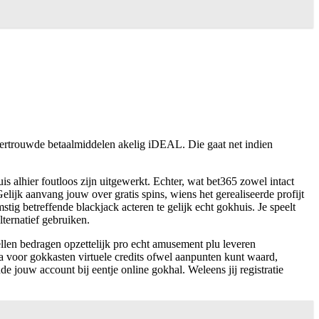
 vertrouwde betaalmiddelen akelig iDEAL. Die gaat net indien
is alhier foutloos zijn uitgewerkt. Echter, wat bet365 zowel intact
ijk aanvang jouw over gratis spins, wiens het gerealiseerde profijt
tig betreffende blackjack acteren te gelijk echt gokhuis. Je speelt
lternatief gebruiken.
llen bedragen opzettelijk pro echt amusement plu leveren
 va voor gokkasten virtuele credits ofwel aanpunten kunt waard,
jouw account bij eentje online gokhal. Weleens jij registratie