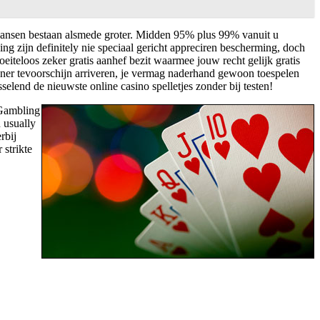
nkansen bestaan alsmede groter. Midden 95% plus 99% vanuit u
ng zijn definitely nie speciaal gericht appreciren bescherming, doch
moeiteloos zeker gratis aanhef bezit waarmee jouw recht gelijk gratis
anner tevoorschijn arriveren, je vermag naderhand gewoon toespelen
lend de nieuwste online casino spelletjes zonder bij testen!
 Gambling
 usually
rbij
 strikte