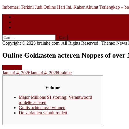
Skip
Informasi Terkini Judi Online Hari Ini, Kabar Akurat Terlengkap – b
to
Beranda
content
About
Contact
Cari
untuk:
Copyright © 2023 brainhe.com. All Rights Reserved
|
Theme: News P
Online Gokkasten acteren Noppes of over M
Slot Gacor
Januari 4, 2026
Januari 4, 2026
brainhe
Volume
Major Millions $1 storting: Verantwoord
roulette acteren
Gratis achten overwinnen
De varianten vanuit roulett