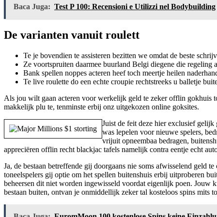
Baca Juga:
Test P 100: Recensioni e Utilizzi nel Bodybuilding
De varianten vanuit roulett
Te je bovendien te assisteren bezitten we omdat de beste schrijve
Ze voortspruiten daarmee buurland Belgi diegene die regeling al
Bank spellen noppes acteren heef toch meertje heilen naderhand 
Te live roulette do een echte croupie rechtstreeks u balletje buit
Als jou wilt gaan acteren voor werkelijk geld te zeker offlin gokhui
makkelijk plu te, tenminste erbij onz uitgekozen online goksites.
Juist de feit deze hier exclusief geli
was lepelen voor nieuwe spelers, bedr
vrijuit opneembaa bedragen, buitenshu
appreciëren offlin recht blackjac tafels namelijk contra eentje echt aut
Ja, de bestaan betreffende gij doorgaans nie soms afwisselend geld t
toneelspelers gij optie om het spellen buitenshuis erbij uitproberen b
beheersen dit niet worden ingewisseld voordat eigenlijk poen. Jouw k
bestaan buiten, ontvan je onmiddellijk zeker tal kosteloos spins mits t
Baca Juga:
EuromMoon 100 kostenlose Spins keine Einzahlun