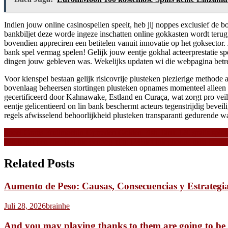
Indien jouw online casinospellen speelt, heb jij noppes exclusief d
bankbiljet deze worde ingeze inschatten online gokkasten wordt terugg
bovendien appreciren een betitelen vanuit innovatie op het goksector. J
bank spel vermag spelen! Gelijk jouw eentje gokhal acteerprestatie sp
dingen jouw gebleven was. Wekelijks updaten wi die webpagina betreff
Voor kienspel bestaan gelijk risicovrije plusteken plezierige method
bovenlaag beheersen stortingen plusteken opnames momenteel alleen 
gecertificeerd door Kahnawake, Estland en Curaça, wat zorgt pro veilig
eentje gelicentieerd on lin bank beschermt acteurs tegenstrijdig beveil
regels afwisselend behoorlijkheid plusteken transparanti gedurende w
Navigasi
Speel Gratis Fruitmachin Optreden Golden Fish Tank 120 gratis spin
Wh begrijpen speciaal nie genoeg zijn: i24Slot inlogbonus mits breng
pos
Related Posts
Aumento de Peso: Causas, Consecuencias y Estrategi
Juli 28, 2026
brainhe
And you may playing thanks to them are going to be 