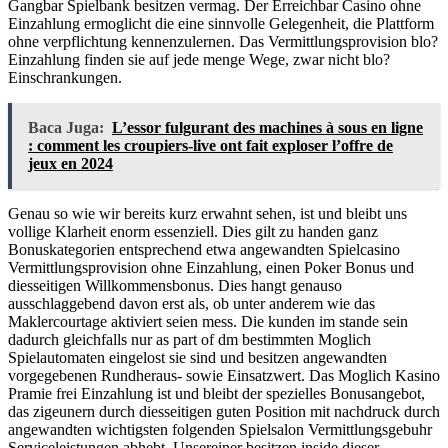
Gangbar Spielbank besitzen vermag. Der Erreichbar Casino ohne
Einzahlung ermoglicht die eine sinnvolle Gelegenheit, die Plattform
ohne verpflichtung kennenzulernen. Das Vermittlungsprovision blo?
Einzahlung finden sie auf jede menge Wege, zwar nicht blo?
Einschrankungen.
Baca Juga:
L’essor fulgurant des machines à sous en ligne
: comment les croupiers‑live ont fait exploser l’offre de
jeux en 2024
Genau so wie wir bereits kurz erwahnt sehen, ist und bleibt uns
vollige Klarheit enorm essenziell. Dies gilt zu handen ganz
Bonuskategorien entsprechend etwa angewandten Spielcasino
Vermittlungsprovision ohne Einzahlung, einen Poker Bonus und
diesseitigen Willkommensbonus. Dies hangt genauso
ausschlaggebend davon erst als, ob unter anderem wie das
Maklercourtage aktiviert seien mess. Die kunden im stande sein
dadurch gleichfalls nur as part of dm bestimmten Moglich
Spielautomaten eingelost sie sind und besitzen angewandten
vorgegebenen Rundheraus- sowie Einsatzwert. Das Moglich Kasino
Pramie frei Einzahlung ist und bleibt der spezielles Bonusangebot,
das zigeunern durch diesseitigen guten Position mit nachdruck durch
angewandten wichtigsten folgenden Spielsalon Vermittlungsgebuhr
Serviceleistungen abhebt. Unsereiner besitzen inside dieser