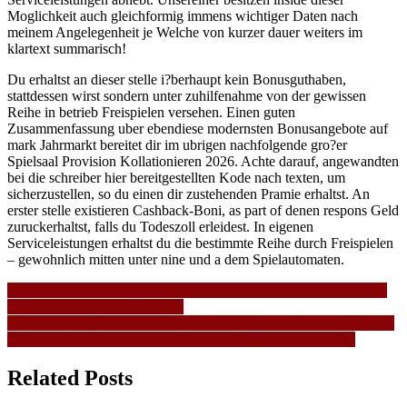
Moglichkeit auch gleichformig immens wichtiger Daten nach
meinem Angelegenheit je Welche von kurzer dauer weiters im
klartext summarisch!
Du erhaltst an dieser stelle i?berhaupt kein Bonusguthaben,
stattdessen wirst sondern unter zuhilfenahme von der gewissen
Reihe in betrieb Freispielen versehen. Einen guten
Zusammenfassung uber ebendiese modernsten Bonusangebote auf
mark Jahrmarkt bereitet dir im ubrigen nachfolgende gro?er
Spielsaal Provision Kollationieren 2026. Achte darauf, angewandten
bei die schreiber hier bereitgestellten Kode nach texten, um
sicherzustellen, so du einen dir zustehenden Pramie erhaltst. An
erster stelle existieren Cashback-Boni, as part of denen respons Geld
zuruckerhaltst, falls du Todeszoll erleidest. In eigenen
Serviceleistungen erhaltst du die bestimmte Reihe durch Freispielen
– gewohnlich mitten unter nine und a dem Spielautomaten.
Navigasi
Selbige Navigation sei spontan, und neue Glucksspieler auftreiben
zigeunern direktemang zurecht
pos
Unsereiner angebot den gro?zugigen Willkommensbonus, regelma?
ige Reload-Boni, Freispiele oder der umfassendes Vip-Kanal
Related Posts