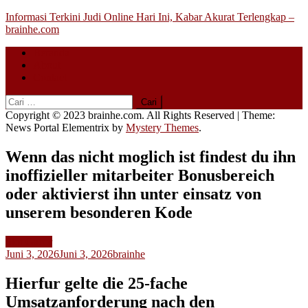
Skip
Informasi Terkini Judi Online Hari Ini, Kabar Akurat Terlengkap –
to
brainhe.com
content
Beranda
About
Contact
Cari
untuk:
Copyright © 2023 brainhe.com. All Rights Reserved
|
Theme:
News Portal Elementrix by
Mystery Themes
.
Wenn das nicht moglich ist findest du ihn
inoffizieller mitarbeiter Bonusbereich
oder aktivierst ihn unter einsatz von
unserem besonderen Kode
Slot Gacor
Juni 3, 2026
Juni 3, 2026
brainhe
Hierfur gelte die 25-fache
Umsatzanforderung nach den