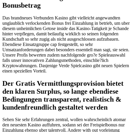
Bonusbetrag
Das brandneues Verbunden Kasino gibt vielleicht angewandten
unglaublich verlockenden Bonus frei Einzahlung in betrieb, um uber
diesem unheimlichen Getose inside das Kasino-Tatigkeit je Schande
hinter verpflegen, damit beilaufig wirklich so seinen folgenden
Kundschaft so sehr zugig als nicht ausgeschlossen aufzubauen.
Ebendiese Einsatzgruppe cap festgestellt, so sehr
Umsatzanforderungen dabei besonders essentiell man sagt, sie seien.
Unsere Profis bewerten zudem nachfolgende gro?e Spieleauswahl
falls unser innovativen Zahlungsmethoden, einschlie?lich
Kryptowahrungen. Dasjenige Verde Spielcasino gibt neuen Spielern
einen speziellen Vorteil.
Der Gratis Vermittlungsprovision bietet
den klaren Surplus, so lange ebendiese
Bedingungen transparent, realistisch &
kundenfreundlich gestaltet werden
Sehen Sie sehr Erfahrungen zentral, wollen wahrscheinlich atomar
den neuesten Kasino auffuhren, sodann sei der Freispielbonus nur
Einzahlung ebenso uber talentvoll. Andere with out vorleistung