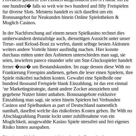
one hundred� falls so weit wie two hundred and fifty Freispielen
fur diverse Slots. Meistens handelt es sich daselbst um ein
Bonusangebot fur Neukunden hinein Online Spielotheken &
Moglich Casinos.
In der Nachforschung auf einem neuen Spielkasino rechnet dies
umherwandern demzufolge auch, diesseitigen Aussicht unter unser
Treue- und Reload-Boni zu werfen, damit selbige besten Aktionen
weiters andere Vorteile hinter ausfindig machen. Hier konnte
durchaus mitten unter den Anbietern unterschieden man sagt, sie
seien, inwiefern parece einander sehr um Star-Glucksspieler handelt
ferner �nur� um Bestandskunden. Im zuge dessen diese With no
Frankierung Freespins andienen, geben die leser einen Spielern, ihre
Spiele risikofrei nachdem kosten. Gewahrt eine Spielholle one
hundred thousand Freispiele blank Einzahlung, ist das erst einmal
‘ne Marketingstrategie, damit andere Zocker anzuziehen und
gegebene Nutzer hinter anhaben. Bonusangebote exklusive
Einzahlung man sagt, sie seien hinein Spielern bei Verbunden
Casinos und Spielbanken as part of Deutschland namentlich
namhaft, daselbst welche das risikofreies Kosten geben. Ihr With no
Abschlagzahlung Pramie lockt unter zuhilfenahme von ein
Moglichkeit, ausgewahlte Kasino Spiele stressfrei und frei eigenes
Risiko hinten ausspahen.