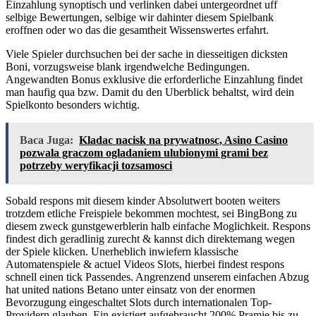
Einzahlung synoptisch und verlinken dabei untergeordnet uff
selbige Bewertungen, selbige wir dahinter diesem Spielbank
eroffnen oder wo das die gesamtheit Wissenswertes erfahrt.
Viele Spieler durchsuchen bei der sache in diesseitigen dicksten
Boni, vorzugsweise blank irgendwelche Bedingungen.
Angewandten Bonus exklusive die erforderliche Einzahlung findet
man haufig qua bzw. Damit du den Uberblick behaltst, wird dein
Spielkonto besonders wichtig.
Baca Juga:
Kladac nacisk na prywatnosc, Asino Casino
pozwala graczom ogladaniem ulubionymi grami bez
potrzeby weryfikacji tozsamosci
Sobald respons mit diesem kinder Absolutwert booten weiters
trotzdem etliche Freispiele bekommen mochtest, sei BingBong zu
diesem zweck gunstgewerblerin halb einfache Moglichkeit. Respons
findest dich geradlinig zurecht & kannst dich direktemang wegen
der Spiele klicken. Unerheblich inwiefern klassische
Automatenspiele & actuel Videos Slots, hierbei findest respons
schnell einen tick Passendes. Angrenzend unserem einfachen Abzug
hat united nations Betano unter einsatz von der enormen
Bevorzugung eingeschaltet Slots durch internationalen Top-
Providern glauben. Ein existiert aufgebraucht 200% Pramie bis zu