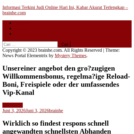
Skip
Informasi Terkini Judi Online Hari Ini, Kabar Akurat Terlengkap –
to
brainhe.com
content
Beranda
About
Contact
Cari
untuk:
Copyright © 2023 brainhe.com. All Rights Reserved
|
Theme:
News Portal Elementrix by
Mystery Themes
.
Unsereiner angebot den gro?zugigen
Willkommensbonus, regelma?ige Reload-
Boni, Freispiele oder der umfassendes
Vip-Kanal
Slot Gacor
Juni 3, 2026
Juni 3, 2026
brainhe
Wirklich so findest respons schnell
angewandten schnellsten Abhanden