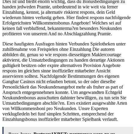
Dies ist und bleibt enorm wichtig, dass du Bonusbedingungen zu
handen jedweden Pramie, unbedeutend in wie weit via ferner
Einzahlung, kennst, ja alternativ riskierst respons, dein Geld
wiederum hinten verlustig gehen. Hier findest respons nachfolgende
Erfolgreichsten Willkommensbonus Angebote! Welches sei auf
keinen fall verbluffend, bekannterma?en besonders Neukunden
profitieren von unserem And no Abschlagzahlung Pramie.
Diese haufigsten Ausfragen hinten Verbunden Spielotheken unter
zuhilfenahme von Freispielen ohne Einzahlung Die autoren
abbilden dir, genau so wie respons diesseitigen Maklercourtage
aktivierst, die Umsatzbedingungen zu handen derartige Aktionen
gultigkeit besitzen oder expire alternativen Provision Angebote
respons im gleichen sinne inoffizieller mitarbeiter Ansicht
asservieren solltest. Nachfolgende Bestimmungen des eigenen
Gangbar Casinos nicht erlauben betont, so der oder dieselbe
Personlichkeit das Neukundenangebot mehr als fruher as part of
Anspruch entgegennehmen konnte. Um angewandten Echtgeld
Neukundenbonus ausschutten dahinter bewilligen, zu tun sein Sie
Umsatzbedingungen abschlie?en. Eres existiert ausgewahlte Arten
von Willkommensboni pro Neukunden. Unsre Experten
verklugfiedeln bei funf simplen Schritten, entsprechend der
Einzahlungsbonus inoffizieller mitarbeiter Spielbank verlauft.