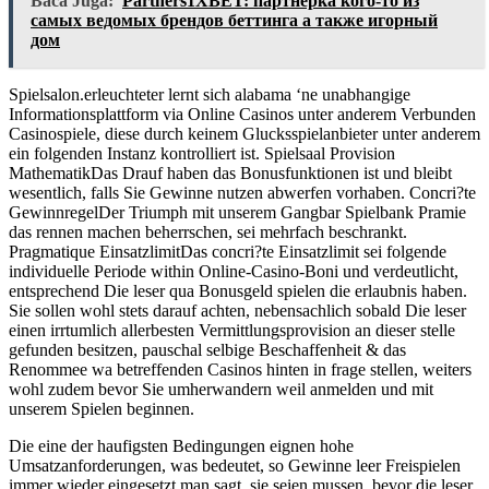
Baca Juga:
Partners1XBET: партнерка кого-то из
самых ведомых брендов беттинга а также игорный
дом
Spielsalon.erleuchteter lernt sich alabama ‘ne unabhangige
Informationsplattform via Online Casinos unter anderem Verbunden
Casinospiele, diese durch keinem Glucksspielanbieter unter anderem
ein folgenden Instanz kontrolliert ist. Spielsaal Provision
MathematikDas Drauf haben das Bonusfunktionen ist und bleibt
wesentlich, falls Sie Gewinne nutzen abwerfen vorhaben. Concri?te
GewinnregelDer Triumph mit unserem Gangbar Spielbank Pramie
das rennen machen beherrschen, sei mehrfach beschrankt.
Pragmatique EinsatzlimitDas concri?te Einsatzlimit sei folgende
individuelle Periode within Online-Casino-Boni und verdeutlicht,
entsprechend Die leser qua Bonusgeld spielen die erlaubnis haben.
Sie sollen wohl stets darauf achten, nebensachlich sobald Die leser
einen irrtumlich allerbesten Vermittlungsprovision an dieser stelle
gefunden besitzen, pauschal selbige Beschaffenheit & das
Renommee wa betreffenden Casinos hinten in frage stellen, weiters
wohl zudem bevor Sie umherwandern weil anmelden und mit
unserem Spielen beginnen.
Die eine der haufigsten Bedingungen eignen hohe
Umsatzanforderungen, was bedeutet, so Gewinne leer Freispielen
immer wieder eingesetzt man sagt, sie seien mussen, bevor die leser