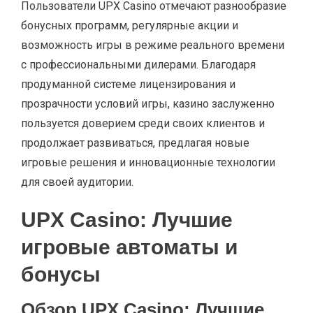
Пользователи UPX Casino отмечают разнообразие
бонусных программ, регулярные акции и
возможность игры в режиме реального времени
с профессиональными дилерами. Благодаря
продуманной системе лицензирования и
прозрачности условий игры, казино заслуженно
пользуется доверием среди своих клиентов и
продолжает развиваться, предлагая новые
игровые решения и инновационные технологии
для своей аудитории.
UPX Casino: Лучшие
игровые автоматы и
бонусы
Обзор UPX Casino: Лучшие