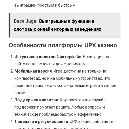
выигрышей простым и быстрым.
Baca Juga:
Выигрышные функции в
слотовых онлайн игорных заведениях
Особенности платформы UPX казино
Интуитивно понятный интерфейс
. Навигация по
сайту легко освоится даже новичкам.
Мобильная версия
. Игра доступна не только на
компьютерах, но и на мобильных устройствах, что
позволяет наслаждаться азартными играми в любое
время.
Поддержка клиентов
. Круглосуточная служба
поддержки помогает решать любые вопросы и
технические проблемы быстро и эффективно.
Лицензия и регулирование
. UPX казино работает в
соответствии с законодательством, что