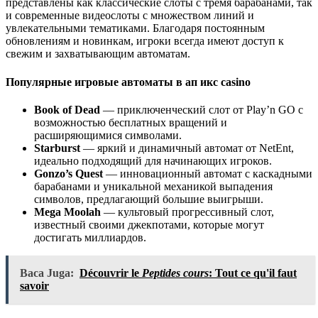
представлены как классические слоты с тремя барабанами, так
и современные видеослоты с множеством линий и
увлекательными тематиками. Благодаря постоянным
обновлениям и новинкам, игроки всегда имеют доступ к
свежим и захватывающим автоматам.
Популярные игровые автоматы в ап икс casino
Book of Dead
— приключенческий слот от Play’n GO с
возможностью бесплатных вращений и
расширяющимися символами.
Starburst
— яркий и динамичный автомат от NetEnt,
идеально подходящий для начинающих игроков.
Gonzo’s Quest
— инновационный автомат с каскадными
барабанами и уникальной механикой выпадения
символов, предлагающий большие выигрыши.
Mega Moolah
— культовый прогрессивный слот,
известный своими джекпотами, которые могут
достигать миллиардов.
Baca Juga:
Découvrir le
Peptides cours
: Tout ce qu'il faut
savoir