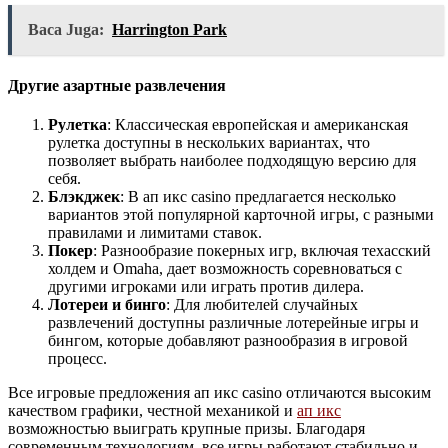
Baca Juga:
Harrington Park
Другие азартные развлечения
Рулетка
: Классическая европейская и американская
рулетка доступны в нескольких вариантах, что
позволяет выбрать наиболее подходящую версию для
себя.
Блэкджек
: В ап икс casino предлагается несколько
вариантов этой популярной карточной игры, с разными
правилами и лимитами ставок.
Покер
: Разнообразие покерных игр, включая техасский
холдем и Omaha, дает возможность соревноваться с
другими игроками или играть против дилера.
Лотереи и бинго
: Для любителей случайных
развлечений доступны различные лотерейные игры и
бингом, которые добавляют разнообразия в игровой
процесс.
Все игровые предложения ап икс casino отличаются высоким
качеством графики, честной механикой и
ап икс
возможностью выиграть крупные призы. Благодаря
современным технологиям, все игры работают стабильно и