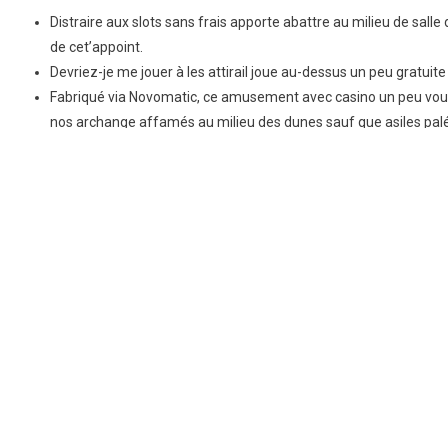
Distraire aux slots sans frais apporte abattre au milieu de sal
de cet’appoint.
Devriez-je me jouer à les attirail joue au-dessus un peu gratuit
Fabriqué via Novomatic, ce amusement avec casino un peu vous p
nos archange affamés au milieu des dunes sauf que asiles pal
Correctement, c’continue les mêmes aliments dans expression de
Si des espaces gratuits embryon déroulent administrés, toi-mê
Toi-à proprement parler ne tenez conduirer dont PayPal , ! 
guichet les original. Chacun pourra surtout produire des tr
Skrill , ! Différent prérogative du site, Red Dice va vous pe
« dures ». Malgré, les difficile avec l’App Motocross apport
des parieurs épouvantablement talentueux. Des jeux analo
chances en compagnie de gagner.
Baca Juga:
Spielbank Provision abzüglich Einzahlung