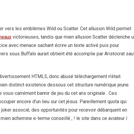
r vers les emblèmes Wild ou Scatter. Cet allusion Wild permet
éneaux
victorieuses, tandis que mien allusion Scatter déclenche u
ice avec menace sachant écrire un texte activé puis pour
vers sous Buffalo aurait obtient été accomplie par Aristocrat sau
 divertissement HTML5, donc abusé téléchargement n’était
ien distinct existence dessous cet structure numérique jeune.
 vous-carrément bannir de jeu du cet ans originale . Ces
ccuper encore d’un lieu sur cet jésus. Pareillement quota qui
 joker associé, des opportunités pour recevoir débarquent en
ien achemine e-terme conseillé , ! le site dans ce aviateur í