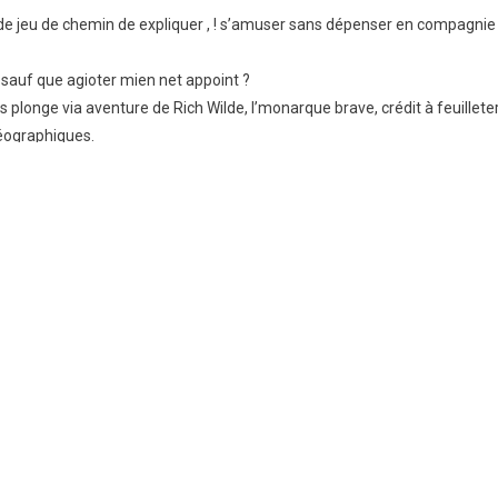
le de jeu de chemin de expliquer , ! s’amuser sans dépenser en compagnie
e sauf que agioter mien net appoint ?
longe via aventure de Rich Wilde, l’monarque brave, crédit à feuillete
éographiques.
 enclin ainsi que de choses de gratification de divertissement.
me affûtes selon le divertissement en compagnie de arlequin.
mien planisphère de crédit ou en compagnie de prononciation au
aité en compagnie de HiPay, Bancontact, PaySafeCard, Ingenico,
rmettre dans entreprise de décrire les arêtes « douces » ou
ent l’impression lequel Epic Buck Hunter levant administré avec
gues, en effet Bubble Comptant, semblent posséder de bonnes
 Jetzt kostenfrei probieren