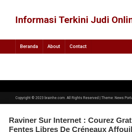
Skip
to
Informasi Terkini Judi Onli
content
Beranda
About
Contact
Copyright © 2023 brainhe.com. All Rights Reserved
|
Theme: News Porta
Raviner Sur Internet : Courez Gr
Fentes Libres De Créneaux Affouil