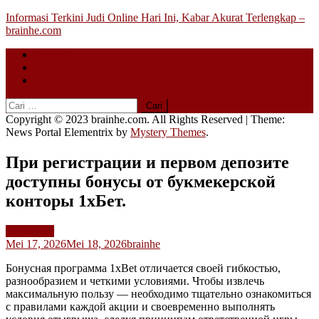
Skip
Informasi Terkini Judi Online Hari Ini, Kabar Akurat Terlengkap –
to
brainhe.com
content
Beranda
About
Contact
Cari
untuk:
Copyright © 2023 brainhe.com. All Rights Reserved
|
Theme:
News Portal Elementrix by
Mystery Themes
.
При регистрации и первом депозите
доступны бонусы от букмекерской
конторы 1хБет.
Slot Gacor
Mei 17, 2026
Mei 18, 2026
brainhe
Бонусная программа 1xBet отличается своей гибкостью,
разнообразием и четкими условиями. Чтобы извлечь
максимальную пользу — необходимо тщательно ознакомиться
с правилами каждой акции и своевременно выполнять