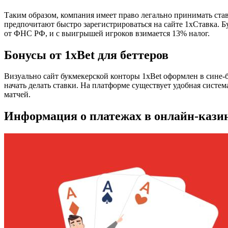
Таким образом, компания имеет право легально принимать став
предпочитают быстро зарегистрироваться на сайте 1хСтавка. Б
от ФНС РФ, и с выигрышей игроков взимается 13% налог.
Бонусы от 1xBet для беттеров
Визуально сайт букмекерской конторы 1xBet оформлен в сине-б
начать делать ставки. На платформе существует удобная систе
матчей.
Информация о платежах в онлайн-казин