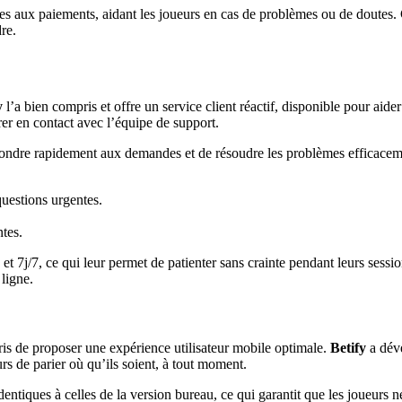
es aux paiements, aidant les joueurs en cas de problèmes ou de doutes.
re.
y
l’a bien compris et offre un service client réactif, disponible pour aider
rer en contact avec l’équipe de support.
ondre rapidement aux demandes et de résoudre les problèmes efficaceme
uestions urgentes.
tes.
 et 7j/7, ce qui leur permet de patienter sans crainte pendant leurs sessio
ligne.
aris de proposer une expérience utilisateur mobile optimale.
Betify
a déve
rs de parier où qu’ils soient, à tout moment.
dentiques à celles de la version bureau, ce qui garantit que les joueurs 