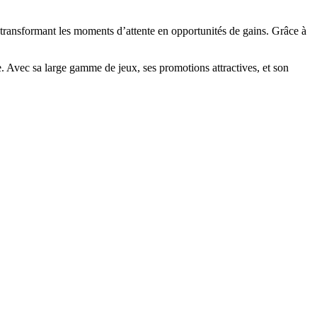
 transformant les moments d’attente en opportunités de gains. Grâce à
e. Avec sa large gamme de jeux, ses promotions attractives, et son