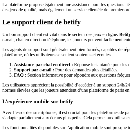
La plateforme propose également une assistance pour les questions lié
des jeux de qualité, mais également un service clientèle de premier ord
Le support client de betify
Un bon support client est vital dans le secteur des jeux en ligne.
Betif
e-mail, chat en direct ou téléphone, les joueurs peuvent facilement ent
Les agents de support sont généralement bien formés, capables de rép
plateforme, où les utilisateurs se sentent soutenus et écoutés.
Assistance par chat en direct :
Réponse instantanée pour les q
Support par e-mail :
Pour des demandes plus détaillées.
FAQ :
Section informative pour répondre aux questions fréquen
Les utilisateurs apprécient la possibilité d’accéder à un support 24h/24
normes élevées que les joueurs attendent d’une plateforme de paris en 
L’expérience mobile sur betify
Avec l’essor des smartphones, il est crucial pour les plateformes de p
s’adapte parfaitement aux écrans plus petits. Cela permet aux utilisateu
Les fonctionnalités disponibles sur l’application mobile sont presque i