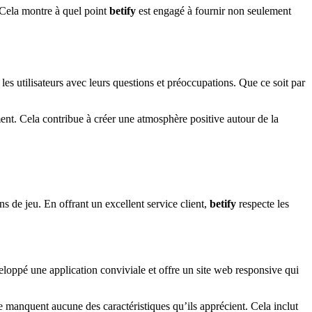
 Cela montre à quel point
betify
est engagé à fournir non seulement
 les utilisateurs avec leurs questions et préoccupations. Que ce soit par
nt. Cela contribue à créer une atmosphère positive autour de la
ns de jeu. En offrant un excellent service client,
betify
respecte les
loppé une application conviviale et offre un site web responsive qui
ne manquent aucune des caractéristiques qu’ils apprécient. Cela inclut