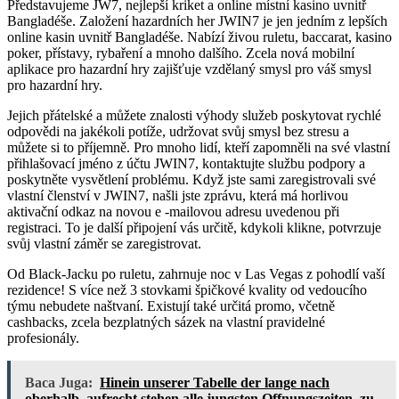
Představujeme JW7, nejlepší kriket a online místní kasino uvnitř
Bangladéše. Založení hazardních her JWIN7 je jen jedním z lepších
online kasin uvnitř Bangladéše. Nabízí živou ruletu, baccarat, kasino
poker, přístavy, rybaření a mnoho dalšího. Zcela nová mobilní
aplikace pro hazardní hry zajišťuje vzdělaný smysl pro váš smysl
pro hazardní hry.
Jejich přátelské a můžete znalosti výhody služeb poskytovat rychlé
odpovědi na jakékoli potíže, udržovat svůj smysl bez stresu a
můžete si to příjemně. Pro mnoho lidí, kteří zapomněli na své vlastní
přihlašovací jméno z účtu JWIN7, kontaktujte službu podpory a
poskytněte vysvětlení problému. Když jste sami zaregistrovali své
vlastní členství v JWIN7, našli jste zprávu, která má horlivou
aktivační odkaz na novou e -mailovou adresu uvedenou při
registraci. To je další připojení vás určitě, kdykoli klikne, potvrzuje
svůj vlastní záměr se zaregistrovat.
Od Black-Jacku po ruletu, zahrnuje noc v Las Vegas z pohodlí vaší
rezidence! S více než 3 stovkami špičkové kvality od vedoucího
týmu nebudete naštvaní. Existují také určitá promo, včetně
cashbacks, zcela bezplatných sázek na vlastní pravidelné
profesionály.
Baca Juga:
Hinein unserer Tabelle der lange nach
oberhalb, aufrecht stehen alle jungsten Offnungszeiten, zu