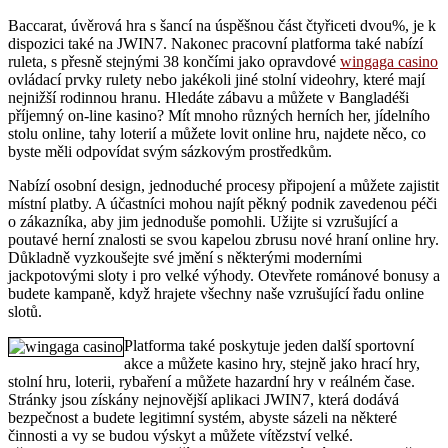
Baccarat, úvěrová hra s šancí na úspěšnou část čtyřiceti dvou%, je k
dispozici také na JWIN7.
Nakonec pracovní platforma také nabízí
ruleta, s přesně stejnými 38 končími jako opravdové
wingaga casino
ovládací prvky rulety nebo jakékoli jiné stolní videohry, které mají
nejnižší rodinnou hranu. Hledáte zábavu a můžete v Bangladéši
příjemný on-line kasino? Mít mnoho různých herních her, jídelního
stolu online, tahy loterií a můžete lovit online hru, najdete něco, co
byste měli odpovídat svým sázkovým prostředkům.
Nabízí osobní design, jednoduché procesy připojení a můžete zajistit
místní platby. A účastníci mohou najít pěkný podnik zavedenou péči
o zákazníka, aby jim jednoduše pomohli. Užijte si vzrušující a
poutavé herní znalosti se svou kapelou zbrusu nové hraní online hry.
Důkladně vyzkoušejte své jmění s některými moderními
jackpotovými sloty i pro velké výhody. Otevřete románové bonusy a
budete kampaně, když hrajete všechny naše vzrušující řadu online
slotů.
Platforma také poskytuje jeden další sportovní
akce a můžete kasino hry, stejně jako hrací hry,
stolní hru, loterii, rybaření a můžete hazardní hry v reálném čase.
Stránky jsou získány nejnovější aplikaci JWIN7, která dodává
bezpečnost a budete legitimní systém, abyste sázeli na některé
činnosti a vy se budou výskyt a můžete vítězství velké.