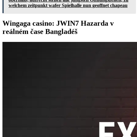
welchem zeitpunkt wafer Spielhalle nun geoffnet chapeau
Wingaga casino: JWIN7 Hazarda v
reálném čase Bangladéš