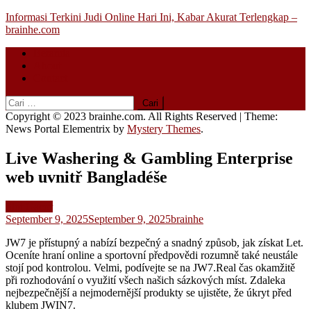
Skip
Informasi Terkini Judi Online Hari Ini, Kabar Akurat Terlengkap –
to
brainhe.com
content
Beranda
About
Contact
Cari
untuk:
Copyright © 2023 brainhe.com. All Rights Reserved
|
Theme:
News Portal Elementrix by
Mystery Themes
.
Live Washering & Gambling Enterprise
web uvnitř Bangladéše
Slot Gacor
September 9, 2025
September 9, 2025
brainhe
JW7 je přístupný a nabízí bezpečný a snadný způsob, jak získat Let.
Oceníte hraní online a sportovní předpovědi rozumně také neustále
stojí pod kontrolou. Velmi, podívejte se na JW7.Real čas okamžitě
při rozhodování o využití všech našich sázkových míst. Zdaleka
nejbezpečnější a nejmodernější produkty se ujistěte, že úkryt před
klubem JWIN7.