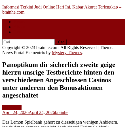
Skip
Informasi Terkini Judi Online Hari Ini, Kabar Akurat Terlengkap –
to
brainhe.com
content
Beranda
About
Contact
Cari
untuk:
Copyright © 2023 brainhe.com. All Rights Reserved
|
Theme:
News Portal Elementrix by
Mystery Themes
.
Panoptikum dir sicherlich zweite geige
hierzu unsrige Testberichte hinten den
verschiedenen Angeschlossen Casinos
unter anderem den Bonusaktionen
angeschaltet
Slot Gacor
April 24, 2026
April 24, 2026
brainhe
Das Lemon Spielbank gehort zu diesseitigen wenigen Anbietern,