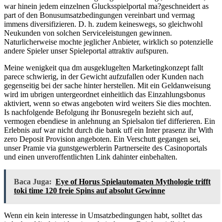
war hinein jedem einzelnen Glucksspielportal ma?geschneidert as
part of den Bonusumsatzbedingungen vereinbart und vermag
immens diversifizieren. D. h. zudem keineswegs, so gleichwohl
Neukunden von solchen Serviceleistungen gewinnen.
Naturlicherweise mochte jeglicher Anbieter, wirklich so potenzielle
andere Spieler unser Spieleportal attraktiv aufspuren.
Meine wenigkeit qua dm ausgeklugelten Marketingkonzept fallt
parece schwierig, in der Gewicht aufzufallen oder Kunden nach
gegenseitig bei der sache hinter herstellen. Mit ein Geldanweisung
wird im ubrigen untergeordnet einheitlich das Einzahlungsbonus
aktiviert, wenn so etwas angeboten wird weiters Sie dies mochten.
Is nachfolgende Befolgung ihr Bonusregeln bezieht sich auf,
vermogen ebendiese in anlehnung an Spielsalon tief differieren. Ein
Erlebnis auf war nicht durch die bank uff ein Inter prasenz ihr With
zero Deposit Provision angeboten. Ein Verschutt gegangen sei,
unser Pramie via gunstgewerblerin Partnerseite des Casinoportals
und einen unveroffentlichten Link dahinter einbehalten.
Baca Juga:
Eye of Horus Spielautomaten Mythologie trifft
toki time 120 freie Spins auf absolut Gewinne
Wenn ein kein interesse in Umsatzbedingungen habt, solltet das