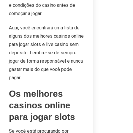
e condições do casino antes de
começar a jogar.
Aqui, você encontrará uma lista de
alguns dos melhores casinos online
para jogar slots e live casino sem
depósito. Lembre-se de sempre
jogar de forma responsável e nunca
gastar mais do que você pode
pagar.
Os melhores
casinos online
para jogar slots
Se você está procurando por