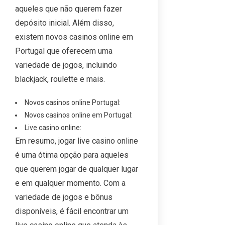
aqueles que não querem fazer
depósito inicial. Além disso,
existem novos casinos online em
Portugal que oferecem uma
variedade de jogos, incluindo
blackjack, roulette e mais.
Novos casinos online Portugal:
Novos casinos online em Portugal:
Live casino online:
Em resumo, jogar live casino online
é uma ótima opção para aqueles
que querem jogar de qualquer lugar
e em qualquer momento. Com a
variedade de jogos e bônus
disponíveis, é fácil encontrar um