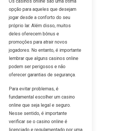
Os casinos online são uma ótima
opção para aqueles que desejam
jogar desde a conforto do seu
próprio lar. Além disso, muitos
deles oferecem bônus e
promoções para atrair novos
jogadores. No entanto, é importante
lembrar que alguns casinos online
podem ser perigosos e não
oferecer garantias de segurança.
Para evitar problemas, é
fundamental escolher um casino
online que seja legal e seguro.
Nesse sentido, é importante
verificar se o casino online é
licenciado e regulamentado por uma