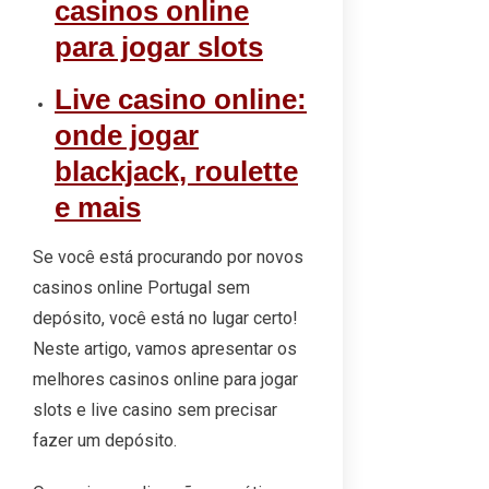
casinos online
para jogar slots
Live casino online:
onde jogar
blackjack, roulette
e mais
Se você está procurando por novos
casinos online Portugal sem
depósito, você está no lugar certo!
Neste artigo, vamos apresentar os
melhores casinos online para jogar
slots e live casino sem precisar
fazer um depósito.