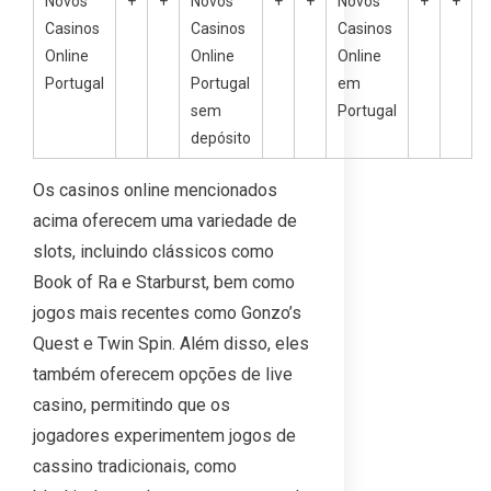
Novos
+
+
Novos
+
+
Novos
+
+
Casinos
Casinos
Casinos
Online
Online
Online
Portugal
Portugal
em
sem
Portugal
depósito
Os casinos online mencionados
acima oferecem uma variedade de
slots, incluindo clássicos como
Book of Ra e Starburst, bem como
jogos mais recentes como Gonzo’s
Quest e Twin Spin. Além disso, eles
também oferecem opções de live
casino, permitindo que os
jogadores experimentem jogos de
cassino tradicionais, como