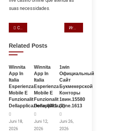
live casino online que atenda às
suas necessidades.
Navigasi
Collection doffres pour tours non payants de casino un tantinet en 2025
Играть в Лото Онлайн Выигрыши и Розыгрыши Лото Клуб
pos
Related Posts
Winnita
Winnita
1win
App In
App In
Официальный
Italia
Italia
Сайт
Esperienza
Esperienza
Букмекерской
Mobile E
Mobile E
Конторы
Funzionalit
Funzionalit
1вин.15580
Dellapplicazione.4081
Dellapplicazione.1613
(2)
Juni 18,
Juni 12,
Juni 26,
2026
2026
2026