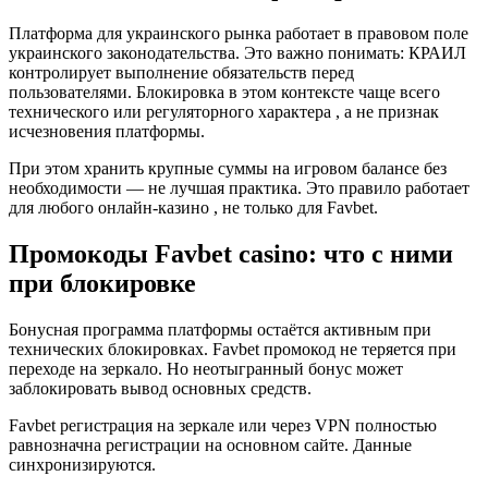
Платформа для украинского рынка работает в правовом поле
украинского законодательства. Это важно понимать: КРАИЛ
контролирует выполнение обязательств перед
пользователями. Блокировка в этом контексте чаще всего
технического или регуляторного характера , а не признак
исчезновения платформы.
При этом хранить крупные суммы на игровом балансе без
необходимости — не лучшая практика. Это правило работает
для любого онлайн-казино , не только для Favbet.
Промокоды Favbet casino: что с ними
при блокировке
Бонусная программа платформы остаётся активным при
технических блокировках. Favbet промокод не теряется при
переходе на зеркало. Но неотыгранный бонус может
заблокировать вывод основных средств.
Favbet регистрация на зеркале или через VPN полностью
равнозначна регистрации на основном сайте. Данные
синхронизируются.