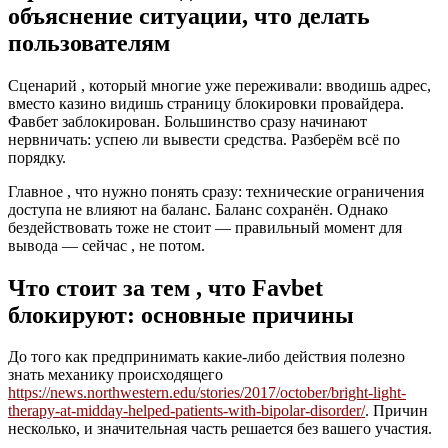
объяснение ситуации, что делать
пользователям
Сценарий , который многие уже переживали: вводишь адрес,
вместо казино видишь страницу блокировки провайдера.
Фавбет заблокирован. Большинство сразу начинают
нервничать: успею ли вывести средства. Разберём всё по
порядку.
Главное , что нужно понять сразу: технические ограничения
доступа не влияют на баланс. Баланс сохранён. Однако
бездействовать тоже не стоит — правильный момент для
вывода — сейчас , не потом.
Что стоит за тем , что Favbet
блокируют: основные причины
До того как предпринимать какие-либо действия полезно
знать механику происходящего
https://news.northwestern.edu/stories/2017/october/bright-light-
therapy-at-midday-helped-patients-with-bipolar-disorder/
. Причин
несколько, и значительная часть решается без вашего участия.