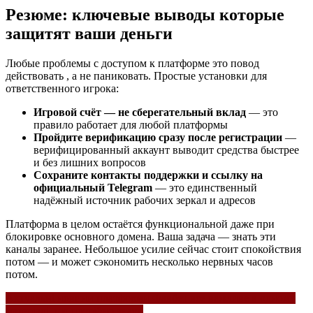
Резюме: ключевые выводы которые
защитят ваши деньги
Любые проблемы с доступом к платформе это повод
действовать , а не паниковать. Простые установки для
ответственного игрока:
Игровой счёт — не сберегательный вклад
— это
правило работает для любой платформы
Пройдите верификацию сразу после регистрации
—
верифицированный аккаунт выводит средства быстрее
и без лишних вопросов
Сохраните контакты поддержки и ссылку на
официальный Telegram
— это единственный
надёжный источник рабочих зеркал и адресов
Платформа в целом остаётся функциональной даже при
блокировке основного домена. Ваша задача — знать эти
каналы заранее. Небольшое усилие сейчас стоит спокойствия
потом — и может сэкономить несколько нервных часов
потом.
Navigasi
Актуальні новини платформи Фавбет все важливе в одному
матеріалі, що потрібно знати