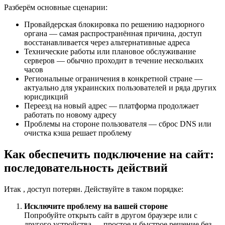
Разберём основные сценарии:
Провайдерская блокировка по решению надзорного
органа — самая распространённая причина, доступ
восстанавливается через альтернативные адреса
Технические работы или плановое обслуживание
серверов — обычно проходит в течение нескольких
часов
Региональные ограничения в конкретной стране —
актуально для украинских пользователей и ряда других
юрисдикций
Переезд на новый адрес — платформа продолжает
работать по новому адресу
Проблемы на стороне пользователя — сброс DNS или
очистка кэша решает проблему
Как обеспечить подключение на сайт:
последовательность действий
Итак , доступ потерян. Действуйте в таком порядке:
Исключите проблему на вашей стороне
Попробуйте открыть сайт в другом браузере или с
другого устройства — простое и быстрое решение без