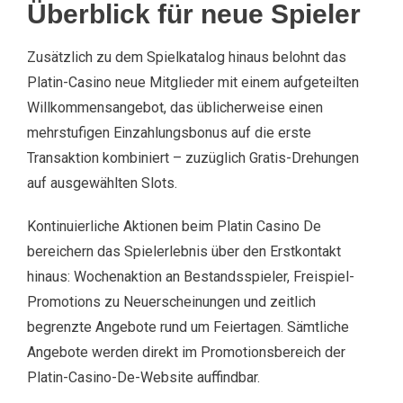
Überblick für neue Spieler
Zusätzlich zu dem Spielkatalog hinaus belohnt das
Platin-Casino neue Mitglieder mit einem aufgeteilten
Willkommensangebot, das üblicherweise einen
mehrstufigen Einzahlungsbonus auf die erste
Transaktion kombiniert – zuzüglich Gratis-Drehungen
auf ausgewählten Slots.
Kontinuierliche Aktionen beim Platin Casino De
bereichern das Spielerlebnis über den Erstkontakt
hinaus: Wochenaktion an Bestandsspieler, Freispiel-
Promotions zu Neuerscheinungen und zeitlich
begrenzte Angebote rund um Feiertagen. Sämtliche
Angebote werden direkt im Promotionsbereich der
Platin-Casino-De-Website auffindbar.