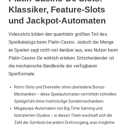
Klassiker, Feature-Slots
und Jackpot-Automaten
Videoslots bilden den quantitativ größten Teil des
Spielkatalogs beim Platin-Casino. Jedoch die Menge
an Spielen sagt nicht viel darüber aus, was Nutzer beim
Platin-Casino-De wirklich erleben. Entscheidender ist
die mechanische Bandbreite der verfügbaren
Spielformate:
Retro-Slots und Dreireeler ohne überladene Bonus-
Mechaniken – diese Spielautomaten vermitteln schnelles
Spielgefühl ohne mehrstufige Sondermechaniken.
Megaways-Automaten von Big Time Gaming und
lizenzierten Studios – in diesen Titeln wechselt sich die
Zahl der Symbole bei jedem Drehvorgang, was mögliche