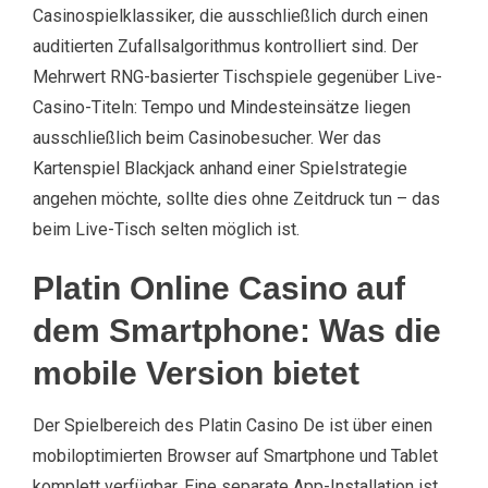
Casinospielklassiker, die ausschließlich durch einen
auditierten Zufallsalgorithmus kontrolliert sind. Der
Mehrwert RNG-basierter Tischspiele gegenüber Live-
Casino-Titeln: Tempo und Mindesteinsätze liegen
ausschließlich beim Casinobesucher. Wer das
Kartenspiel Blackjack anhand einer Spielstrategie
angehen möchte, sollte dies ohne Zeitdruck tun – das
beim Live-Tisch selten möglich ist.
Platin Online Casino auf
dem Smartphone: Was die
mobile Version bietet
Der Spielbereich des Platin Casino De ist über einen
mobiloptimierten Browser auf Smartphone und Tablet
komplett verfügbar. Eine separate App-Installation ist