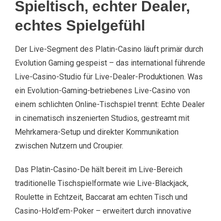
Spieltisch, echter Dealer,
echtes Spielgefühl
Der Live-Segment des Platin-Casino läuft primär durch
Evolution Gaming gespeist – das international führende
Live-Casino-Studio für Live-Dealer-Produktionen. Was
ein Evolution-Gaming-betriebenes Live-Casino von
einem schlichten Online-Tischspiel trennt: Echte Dealer
in cinematisch inszenierten Studios, gestreamt mit
Mehrkamera-Setup und direkter Kommunikation
zwischen Nutzern und Croupier.
Das Platin-Casino-De hält bereit im Live-Bereich
traditionelle Tischspielformate wie Live-Blackjack,
Roulette in Echtzeit, Baccarat am echten Tisch und
Casino-Hold’em-Poker – erweitert durch innovative