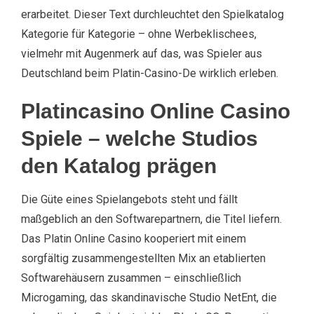
erarbeitet. Dieser Text durchleuchtet den Spielkatalog
Kategorie für Kategorie – ohne Werbeklischees,
vielmehr mit Augenmerk auf das, was Spieler aus
Deutschland beim Platin-Casino-De wirklich erleben.
Platincasino Online Casino
Spiele – welche Studios
den Katalog prägen
Die Güte eines Spielangebots steht und fällt
maßgeblich an den Softwarepartnern, die Titel liefern.
Das Platin Online Casino kooperiert mit einem
sorgfältig zusammengestellten Mix an etablierten
Softwarehäusern zusammen – einschließlich
Microgaming, das skandinavische Studio NetEnt, die