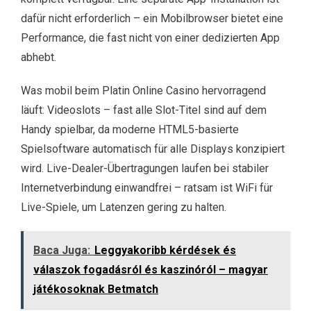
dafür nicht erforderlich – ein Mobilbrowser bietet eine
Performance, die fast nicht von einer dedizierten App
abhebt.
Was mobil beim Platin Online Casino hervorragend
läuft: Videoslots – fast alle Slot-Titel sind auf dem
Handy spielbar, da moderne HTML5-basierte
Spielsoftware automatisch für alle Displays konzipiert
wird. Live-Dealer-Übertragungen laufen bei stabiler
Internetverbindung einwandfrei – ratsam ist WiFi für
Live-Spiele, um Latenzen gering zu halten.
Baca Juga:
Leggyakoribb kérdések és
válaszok fogadásról és kaszinóról – magyar
játékosoknak Betmatch