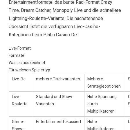
Entertainmentformate: das bunte Rad-Format Crazy
Time, Dream Catcher, Monopoly Live und die schnellere
Lightning-Roulette-Variante. Die nachstehende
Übersicht listet die verfügbaren Live-Casino-
Kategorien beim Platin Casino De:
Live-Format
Formate
Was es auszeichnet
Für welchen Spielertyp
Live-BJ
mehrere Tischvarianten
Mehrere
S
Strategieoptionen
Live-
Standard und Show-
Hohe Spannung
C
Roulette
Varianten
durch
S
Multiplikatoren
Game-
Entertainmentfokussiert
Hohe
Show-
Multiplikatoren