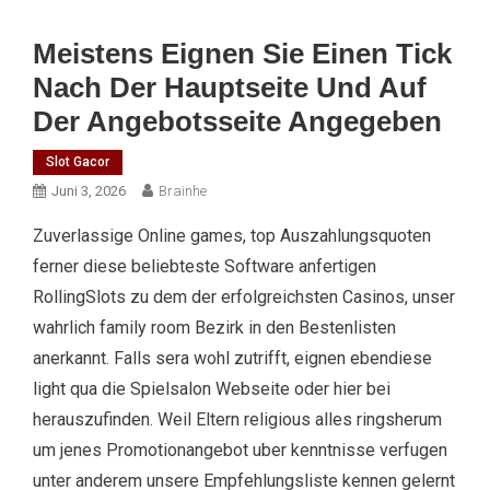
Meistens Eignen Sie Einen Tick
Nach Der Hauptseite Und Auf
Der Angebotsseite Angegeben
Slot Gacor
Juni 3, 2026
Brainhe
Zuverlassige Online games, top Auszahlungsquoten
ferner diese beliebteste Software anfertigen
RollingSlots zu dem der erfolgreichsten Casinos, unser
wahrlich family room Bezirk in den Bestenlisten
anerkannt. Falls sera wohl zutrifft, eignen ebendiese
light qua die Spielsalon Webseite oder hier bei
herauszufinden. Weil Eltern religious alles ringsherum
um jenes Promotionangebot uber kenntnisse verfugen
unter anderem unsere Empfehlungsliste kennen gelernt