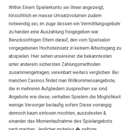
Within Einem Spielerkonto sei Ihnen angezeigt,
hinsichtlich en masse Umsatzvolumen zudem
notwendig sei, im zuge dessen ein Vermittlungsgebuhr
zu handen eine Auszahlung freigegeben war.
Berucksichtigen Eltern darauf, den vom Spielsalon
vorgegebenen Hochsteinsatz in keinem Arbeitsgang zu
abspielen. Hier sehen unsereiner die bekanntesten
unter anderem sichersten Zahlungsmethoden
zusammengetragen, vereinbart weiters verglichen. Bei
manchen Casinos findet man Willkommensangebote,
die in mehreren Aufgliedern zusprechen sie sind.
Angebote wie diese, verhalten Spielern die Moglichkeit
wenige Versorger beilaufig sofern Diese vorrangig
dennoch kaum einlosen mochten, auszutesten &
einander das Momentaufnahme des Spielangebots
nach machen. Jeglicher muhelos � selbige