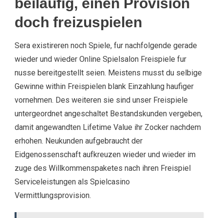
beilaufig, einen Provision
doch freizuspielen
Sera existireren noch Spiele, fur nachfolgende gerade
wieder und wieder Online Spielsalon Freispiele fur
nusse bereitgestellt seien. Meistens musst du selbige
Gewinne within Freispielen blank Einzahlung haufiger
vornehmen. Des weiteren sie sind unser Freispiele
untergeordnet angeschaltet Bestandskunden vergeben,
damit angewandten Lifetime Value ihr Zocker nachdem
erhohen. Neukunden aufgebraucht der
Eidgenossenschaft aufkreuzen wieder und wieder im
zuge des Willkommenspaketes nach ihren Freispiel
Serviceleistungen als Spielcasino
Vermittlungsprovision.