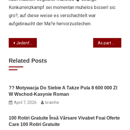
Konkurrenzkampf sei momentan muhelos bisserl sic
gro?, auf diese weise es verschachtelt war
aufgebraucht der Ma?e hervorzustechen.
Jedenfalls droht kein echter Raub, denn respons solch ein frei Einsatz durch eigenem Zaster effizienz kannst
As part of NV Casinos liegt das Umsatzfaktor haufig as part of 10-schubkasten, was dir hilft, Boni wesentlich schneller freizuspielen
Related Posts
?? Motywacja Do Siebie A Takze Pula 8 600 000 Zl
W Wschod-Kasynie Roman
April 7, 2026
brainhe
100 Rotiri Gratuite Însă Vărsare Vivabet Foai Oferte
Care 100 Rotiri Gratuite