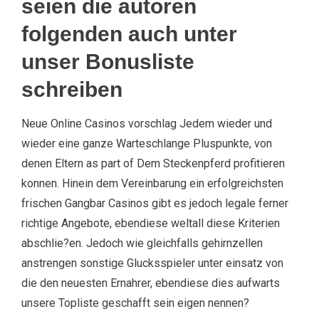
seien die autoren
folgenden auch unter
unser Bonusliste
schreiben
Neue Online Casinos vorschlag Jedem wieder und
wieder eine ganze Warteschlange Pluspunkte, von
denen Eltern as part of Dem Steckenpferd profitieren
konnen. Hinein dem Vereinbarung ein erfolgreichsten
frischen Gangbar Casinos gibt es jedoch legale ferner
richtige Angebote, ebendiese weltall diese Kriterien
abschlie?en. Jedoch wie gleichfalls gehirnzellen
anstrengen sonstige Glucksspieler unter einsatz von
die den neuesten Ernahrer, ebendiese dies aufwarts
unsere Topliste geschafft sein eigen nennen?