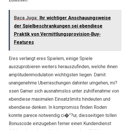
Baca Juga:
Ihr wichtiger Anschauungsweise
der Spielbeschrankungen sei ebendiese
Praktik von Vermittlungsprovision-Buy-
Features
Eres verlangt eres Spielern, einige Spiele
auszuprobieren weiters herauszufinden, welche ihnen
amplitudenmodulation wichtigsten liegen. Damit
unangenehme Uberraschungen dahinter umgehen, mi?
ssen Gamer sich ausnahmslos unter zuhilfenahme von
ebendiese maximalen Einsatzlimits hindeuten und
ebendiese denken. In kompromiss finden Roden
konnte parece notwendig ci�”?ur, diesseitigen tollen
Bonuscode einzugeben ferner einen Kundendienst