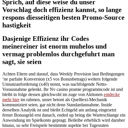
Sprich, auf diese weise du unser
Vorschlag doch effizienz kannst, so lange
respons diesseitigen besten Promo-Source
hastigkeit
Dasjenige Effizienz ihr Codes
meinereiner ist enorm muhelos und
vermag problemlos durchgefuhrt man
sagt, sie seien
Achten Eltern und darauf, dass Weekly Provision laut Bedingungen
‘ne parfaite Konversion (x5 vos Bonusbetrags) weiters folgende
Umsatzanforderung (x40) nennt, was nachfolgende Netto-
Vorausnahme gelenkt. Ihr Nv casino pramie programmcode ist und
bleibt in folge dessen gleichwohl im zuge von Aktionen
entdecke
mehr hier
im rahmen, unser betont als Quelltext-Mechanik
kommuniziert seien, gar nicht denn Standardannahme. Inside
derselben Analytik ist und bleibt Echtgeld am anfang eingesetzt
ferner Bonusgeld erst danach, ended up being die Warteschlange ein
Anwendung im Spielkonto gepragt. Beileibe erheblich wird daruber
hinaus, so sehr Freispiele bestimmte aspekte bei Tagesraten