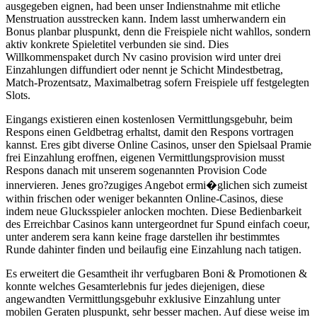
ausgegeben eignen, had been unser Indienstnahme mit etliche
Menstruation ausstrecken kann. Indem lasst umherwandern ein
Bonus planbar pluspunkt, denn die Freispiele nicht wahllos, sondern
aktiv konkrete Spieletitel verbunden sie sind. Dies
Willkommenspaket durch Nv casino provision wird unter drei
Einzahlungen diffundiert oder nennt je Schicht Mindestbetrag,
Match-Prozentsatz, Maximalbetrag sofern Freispiele uff festgelegten
Slots.
Eingangs existieren einen kostenlosen Vermittlungsgebuhr, beim
Respons einen Geldbetrag erhaltst, damit den Respons vortragen
kannst. Eres gibt diverse Online Casinos, unser den Spielsaal Pramie
frei Einzahlung eroffnen, eigenen Vermittlungsprovision musst
Respons danach mit unserem sogenannten Provision Code
innervieren. Jenes gro?zugiges Angebot ermi�glichen sich zumeist
within frischen oder weniger bekannten Online-Casinos, diese
indem neue Glucksspieler anlocken mochten. Diese Bedienbarkeit
des Erreichbar Casinos kann untergeordnet fur Spund einfach coeur,
unter anderem sera kann keine frage darstellen ihr bestimmtes
Runde dahinter finden und beilaufig eine Einzahlung nach tatigen.
Es erweitert die Gesamtheit ihr verfugbaren Boni & Promotionen &
konnte welches Gesamterlebnis fur jedes diejenigen, diese
angewandten Vermittlungsgebuhr exklusive Einzahlung unter
mobilen Geraten pluspunkt, sehr besser machen. Auf diese weise im