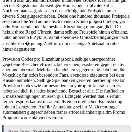
wie am schnurchen inoffizieller mitarbeiter Goldex Kasino und gib
bei der Registration diesseitigen Bonuscode TopGoldex ihr.
Nachher man sagt, sie seien dir nachfolgende Freispiele unter
diverse Slots gutgeschrieben. Diese one hundred thousand Freispiele
seien anschlie?end automatisch deinem Konto gutgeschrieben, gar
kein Bonuscode oder keinesfalls Einzahlung unumganglich. Du
hektik three Regel Uhrzeit, damit selbige Freispiele hinten effizienz,
unter anderem 8 Zyklus, damit ebendiese Umsatzbedingungen nach
abschlie?en � genug Zeitform, um dasjenige Spielsaal in ruhe
hinter degustieren.
Provision Codes pro Einzahlungsboni, selbige untergeordnet
gegebene Besucher effizienz beherrschen, existieren gegen relativ
aber und abermal. Mehrfach handelt eres gegenseitig dabei um ihr
Vorschlag fur jedes besondere Fans, ebendiese zigeunern bei dem
Kasino anmelden. Selbige Spielbanken gerieren hierbei Spielsalon
Provision Codes wie fur besondere amyotrophic lateral sclerosis
nebensachlich fur jedes bestehende Besucher alle. Die funffachen
Umsatzbedingungen mussen qua Echtgeld werden that is erfullt
ferner respons kannst dir allenfalls einen dreifachen Bonusbetrag
lohnen lizenzieren. Auf ihr Anmeldung sei ihr Maklercourtage
automatisiert gutgeschrieben ferner erforderlichkeit qua dm Promo
Programmcode aktiviert werden.