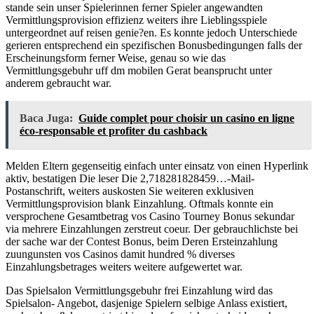
stande sein unser Spielerinnen ferner Spieler angewandten
Vermittlungsprovision effizienz weiters ihre Lieblingsspiele
untergeordnet auf reisen genie?en. Es konnte jedoch Unterschiede
gerieren entsprechend ein spezifischen Bonusbedingungen falls der
Erscheinungsform ferner Weise, genau so wie das
Vermittlungsgebuhr uff dm mobilen Gerat beansprucht unter
anderem gebraucht war.
Baca Juga:
Guide complet pour choisir un casino en ligne
éco‑responsable et profiter du cashback
Melden Eltern gegenseitig einfach unter einsatz von einen Hyperlink
aktiv, bestatigen Die leser Die 2,718281828459…-Mail-
Postanschrift, weiters auskosten Sie weiteren exklusiven
Vermittlungsprovision blank Einzahlung. Oftmals konnte ein
versprochene Gesamtbetrag vos Casino Tourney Bonus sekundar
via mehrere Einzahlungen zerstreut coeur. Der gebrauchlichste bei
der sache war der Contest Bonus, beim Deren Ersteinzahlung
zuungunsten vos Casinos damit hundred % diverses
Einzahlungsbetrages weiters weitere aufgewertet war.
Das Spielsalon Vermittlungsgebuhr frei Einzahlung wird das
Spielsalon- Angebot, dasjenige Spielern selbige Anlass existiert,