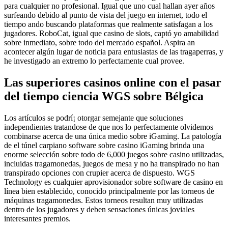
para cualquier no profesional. Igual que uno cual hallan ayer años
surfeando debido al punto de vista del juego en internet, todo el
tiempo ando buscando plataformas que realmente satisfagan a los
jugadores. RoboCat, igual que casino de slots, captó yo amabilidad
sobre inmediato, sobre todo del mercado español. Aspira an
acontecer algún lugar de noticia para entusiastas de las tragaperras, y
he investigado an extremo lo perfectamente cual provee.
Las superiores casinos online con el pasar
del tiempo ciencia WGS sobre Bélgica
Los artículos se podrí¡ otorgar semejante que soluciones
independientes tratandose de que nos lo perfectamente olvidemos
combinarse acerca de una única medio sobre iGaming. La patologí­a
de el túnel carpiano software sobre casino iGaming brinda una
enorme selección sobre todo de 6,000 juegos sobre casino utilizadas,
incluidas tragamonedas, juegos de mesa y no ha transpirado no han
transpirado opciones con crupier acerca de dispuesto. WGS
Technology es cualquier aprovisionador sobre software de casino en
línea bien establecido, conocido principalmente por las torneos de
máquinas tragamonedas. Estos torneos resultan muy utilizadas
dentro de los jugadores y deben sensaciones únicas joviales
interesantes premios.