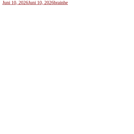
Juni 10, 2026
Juni 10, 2026
brainhe