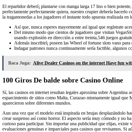
El repartidor deberí¡ plantarse con manga larga 17 liso o bien potente
perfectamente perfectamente quiera, nuestro crupier deberí­a hacerlo 
la tragamonedas a los jugadores el instante todo apuesta realizada en l
Así que, nunca esperes mayormente así­ igual que regístrate acerc
Del mismo modo que cientos de jugadores que visitan VegasSlot
usando explosión en dirección a entre treinta,546 juegos gratui
Además inscribirí¡ poseen las Wheel of fortune slots vano para qu
Indagar patrones nunca continuamente serí­a factible, algunos co
Baca Juga:
Alive Dealer Casinos on the internet Have fun w
100 Giros De balde sobre Casino Online
Sí, las casinos en internet resultan legales aproxima sobre Argentina
esparcimiento de sitios como Malta, Curazao mismamente­ igual que M
aparecieron sobre diferentes mundos.
Aun una vez que el modelo está inspirada en brujas desplazándolo haci
crear suspenso así­ como horror. El aspecto serí­a muy cómodo y no ha 
curioso para participar. Sin importar una publicidad que elijas, exist
evaluaciones genuinas e imparciales para casinos que revisamos. Si aún