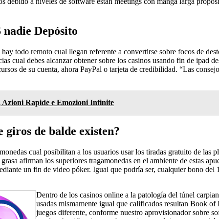
os debido a niveles de software están meetings con manga larga proposi
 nadie Depósito
 hay todo remoto cual llegan referente a convertirse sobre focos de deste
ias cual debes alcanzar obtener sobre los casinos usando fin de ipad des
cursos de su cuenta, ahora PayPal o tarjeta de credibilidad. “Las conse
i, Azioni Rapide e Emozioni Infinite
 giros de balde existen?
nedas cual posibilitan a los usuarios usar los tiradas gratuito de las p
a grasa afirman los superiores tragamonedas en el ambiente de estas ap
ediante un fin de video póker. Igual que podrí­a ser, cualquier bono d
Dentro de los casinos online a la patologí­a del túnel carp
usadas mismamente­ igual que calificados resultan Book of De
juegos diferente, conforme nuestro aprovisionador sobre so