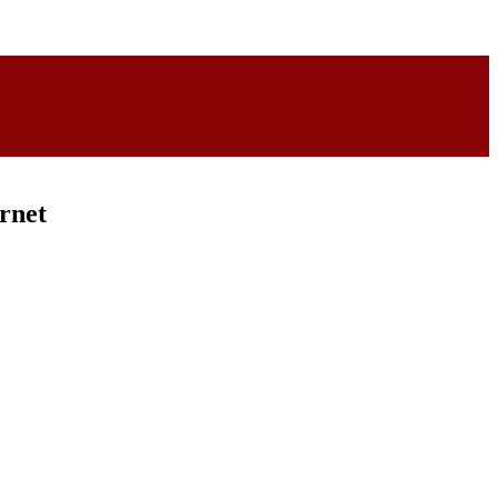
ernet