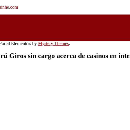
rainhe.com
ortal Elementrix by
Mystery Themes
.
rú Giros sin cargo acerca de casinos en int