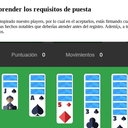
prender los requisitos de puesta
anspirado nuestro players, por lo cual en el aceptarlos, estás firmando c
as hechos notables que deberías atender antes del registro. Ademí¡s, a t
os.