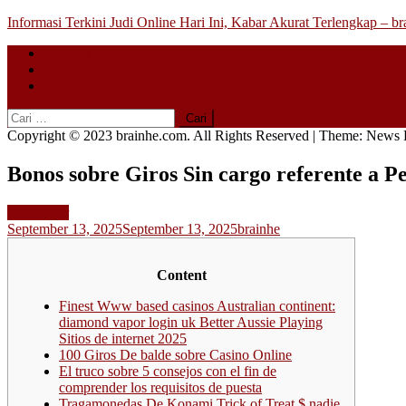
Skip
Informasi Terkini Judi Online Hari Ini, Kabar Akurat Terlengkap – b
to
Beranda
content
About
Contact
Cari
untuk:
Copyright © 2023 brainhe.com. All Rights Reserved
|
Theme: News P
Bonos sobre Giros Sin cargo referente a Pe
Slot Gacor
September 13, 2025
September 13, 2025
brainhe
Content
Finest Www based casinos Australian continent:
diamond vapor login uk Better Aussie Playing
Sitios de internet 2025
100 Giros De balde sobre Casino Online
El truco sobre 5 consejos con el fin de
comprender los requisitos de puesta
Tragamonedas De Konami Trick of Treat $ nadie