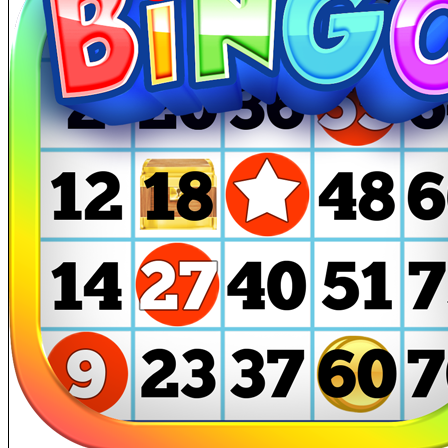
Navigasi
pos