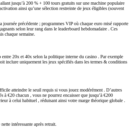
allant jusqu’à 200 % + 100 tours gratuits sur une machine populaire
vation ainsi qu’une sélection restreinte de jeux éligibles (souvent
la journée précédente ; programmes VIP où chaque euro misé rapporte
s gagnants selon leur rang dans le leaderboard hebdomadaire . Ces
rais chaque semaine.
 entre 20x et 40x selon la politique interne du casino . Par exemple
oit inclure uniquement les jeux spécifiés dans les termes & conditions
icile atteindre le seuil requis si vous jouez modérément . D’autres
tés à €20 chacun , vous ne pourrez encaisser que jusqu’à €200
ieur à celui habituel , réduisant ainsi votre marge théorique globale .
ette intéressante après retrait.