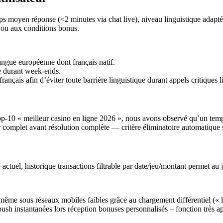
temps moyen réponse (<​2 minutes via chat live), niveau linguistique adapt
s ou aux conditions bonus.
angue européenne dont français natif.
e durant week‑ends.
nçais afin d’éviter toute barrière linguistique durant appels critiques li
top‑10 « meilleur casino en ligne 2026 », nous avons observé qu’un temp
r complet avant résolution complète — critère éliminatoire automatique s
de actuel, historique transactions filtrable par date/jeu/montant permet 
me sous réseaux mobiles faibles grâce au chargement différentiel (« l
push instantanées lors réception bonuses personnalisés – fonction très a