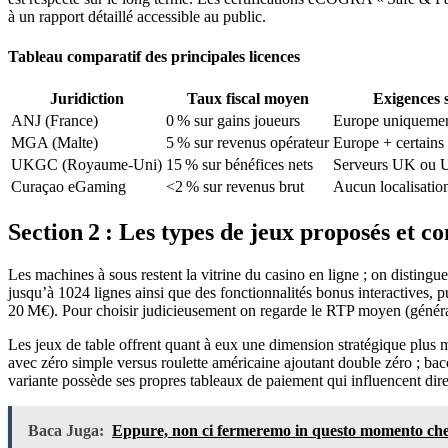
à un rapport détaillé accessible au public.
Tableau comparatif des principales licences
Juridiction
Taux fiscal moyen
Exigences 
ANJ (France)
0 % sur gains joueurs
Europe uniqueme
MGA (Malte)
5 % sur revenus opérateur
Europe + certains
UKGC (Royaume‑Uni)
15 % sur bénéfices nets
Serveurs UK ou 
Curaçao eGaming
<2 % sur revenus brut
Aucun localisatio
Section 2 : Les types de jeux proposés et c
Les machines à sous restent la vitrine du casino en ligne ; on distingue
jusqu’à 1024 lignes ainsi que des fonctionnalités bonus interactives, 
20 M€). Pour choisir judicieusement on regarde le RTP moyen (générale
Les jeux de table offrent quant à eux une dimension stratégique plus 
avec zéro simple versus roulette américaine ajoutant double zéro ; b
variante possède ses propres tableaux de paiement qui influencent dir
Baca Juga:
Eppure, non ci fermeremo in questo momento che c