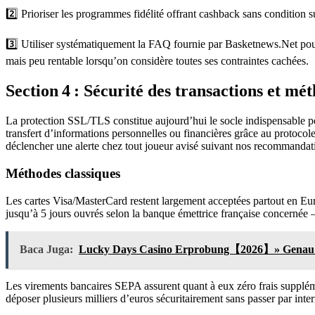
2️⃣ Prioriser les programmes fidélité offrant cashback sans condition 
3️⃣ Utiliser systématiquement la FAQ fournie par Basketnews.Net pour 
mais peu rentable lorsqu’on considère toutes ses contraintes cachées.
Section 4 : Sécurité des transactions et m
La protection SSL/TLS constitue aujourd’hui le socle indispensable pou
transfert d’informations personnelles ou financières grâce au protoco
déclencher une alerte chez tout joueur avisé suivant nos recommandat
Méthodes classiques
Les cartes Visa/MasterCard restent largement acceptées partout en Euro
jusqu’à 5 jours ouvrés selon la banque émettrice française concernée
Baca Juga:
Lucky Days Casino Erprobung【2026】» Genau so wi
Les virements bancaires SEPA assurent quant à eux zéro frais supplém
déposer plusieurs milliers d’euros sécuritairement sans passer par inte