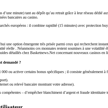
 d’une minute) tant au dépôt qu’au retrait grâce à leur réseau dédié au
nées bancaires au casino.
chés européens : il combine rapidité (15 minutes) avec protection buye
ui une option émergente très prisée parmi ceux qui recherchent instanta
tité réelle . Néanmoins ces monnaies restent soumises à une volatilité 
guides détaillés chez Basketnews.Net concernant nouveaux casinos en 
st demandé ?
000 ou activer certains bonus spécifiques ; il consiste généralement à f
port).
nternet ou relevé bancaire montrant votre adresse).
 compétentes – d’empêcher blanchiment d’argent et fraude identitaire tou
tilisateur