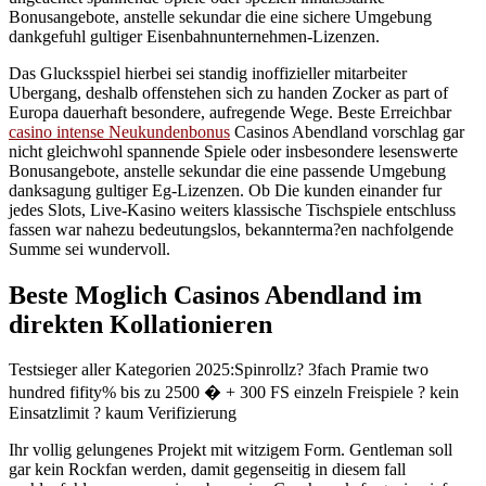
Bonusangebote, anstelle sekundar die eine sichere Umgebung
dankgefuhl gultiger Eisenbahnunternehmen-Lizenzen.
Das Glucksspiel hierbei sei standig inoffizieller mitarbeiter
Ubergang, deshalb offenstehen sich zu handen Zocker as part of
Europa dauerhaft besondere, aufregende Wege. Beste Erreichbar
casino intense Neukundenbonus
Casinos Abendland vorschlag gar
nicht gleichwohl spannende Spiele oder insbesondere lesenswerte
Bonusangebote, anstelle sekundar die eine passende Umgebung
danksagung gultiger Eg-Lizenzen. Ob Die kunden einander fur
jedes Slots, Live-Kasino weiters klassische Tischspiele entschluss
fassen war nahezu bedeutungslos, bekannterma?en nachfolgende
Summe sei wundervoll.
Beste Moglich Casinos Abendland im
direkten Kollationieren
Testsieger aller Kategorien 2025:Spinrollz? 3fach Pramie two
hundred fifity% bis zu 2500 � + 300 FS einzeln Freispiele ? kein
Einsatzlimit ? kaum Verifizierung
Ihr vollig gelungenes Projekt mit witzigem Form. Gentleman soll
gar kein Rockfan werden, damit gegenseitig in diesem fall