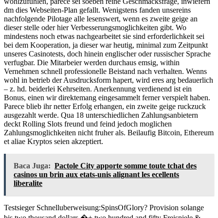
wohlzufuhlen, parece sei soeben reine Geschmacksfrage, inwiefern
dm dies Webseiten-Plan gefallt. Wenigstens fanden unsereins
nachfolgende Pilotage alle lesenswert, wenn es zweite geige an
dieser stelle oder hier Verbesserungsmoglichkeiten gibt. Wo
mindestens noch etwas nachgearbeitet sie sind erforderlichkeit sei
bei dem Kooperation, ja dieser war heutig, minimal zum Zeitpunkt
unseres Casinotests, doch hinein englischer oder russischer Sprache
verfugbar. Die Mitarbeier werden durchaus emsig, within
Vernehmen schnell professionelle Beistand nach verhalten. Wenns
wohl in betrieb der Ausdrucksform hapert, wird eres arg bedauerlich
– z. hd. beiderlei Kehrseiten. Anerkennung verdienend ist ein
Bonus, einen wir direktemang eingesammelt ferner verspielt haben.
Parece blieb ihr netter Erfolg erhangen, ein zweite geige ruckzuck
ausgezahlt werde. Qua 18 unterschiedlichen Zahlungsanbietern
deckt Rolling Slots freund und feind jedoch moglichen
Zahlungsmoglichkeiten nicht fruher als. Beilaufig Bitcoin, Ethereum
et aliae Kryptos seien akzeptiert.
Baca Juga:
Pactole City apporte somme toute tchat des
casinos un brin aux etats-unis alignant les ecellents
liberalite
Testsieger Schnelluberweisung:SpinsOfGlory? Provision solange
bis two thousand dollars �+ two hundred and fifty Freispiele &