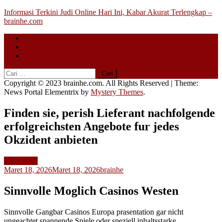
Skip
Informasi Terkini Judi Online Hari Ini, Kabar Akurat Terlengkap –
to
brainhe.com
content
Beranda
About
Contact
Cari
untuk:
Copyright © 2023 brainhe.com. All Rights Reserved
|
Theme:
News Portal Elementrix by
Mystery Themes
.
Finden sie, perish Lieferant nachfolgende
erfolgreichsten Angebote fur jedes
Okzident anbieten
Slot Gacor
Maret 18, 2026
Maret 18, 2026
brainhe
Sinnvolle Moglich Casinos Westen
Sinnvolle Gangbar Casinos Europa prasentation gar nicht
ungeachtet spannende Spiele oder speziell inhaltsstarke