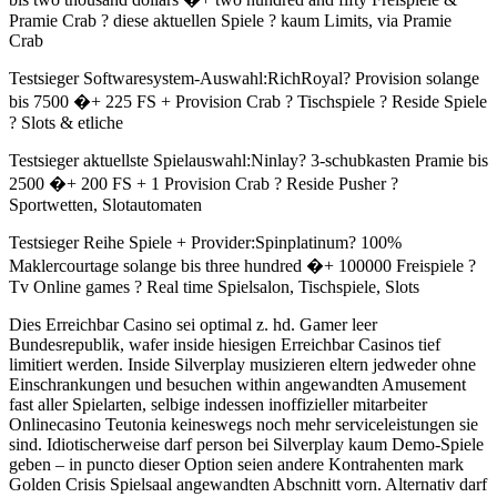
Pramie Crab ? diese aktuellen Spiele ? kaum Limits, via Pramie
Crab
Testsieger Softwaresystem-Auswahl:RichRoyal? Provision solange
bis 7500 �+ 225 FS + Provision Crab ? Tischspiele ? Reside Spiele
? Slots & etliche
Testsieger aktuellste Spielauswahl:Ninlay? 3-schubkasten Pramie bis
2500 �+ 200 FS + 1 Provision Crab ? Reside Pusher ?
Sportwetten, Slotautomaten
Testsieger Reihe Spiele + Provider:Spinplatinum? 100%
Maklercourtage solange bis three hundred �+ 100000 Freispiele ?
Tv Online games ? Real time Spielsalon, Tischspiele, Slots
Dies Erreichbar Casino sei optimal z. hd. Gamer leer
Bundesrepublik, wafer inside hiesigen Erreichbar Casinos tief
limitiert werden. Inside Silverplay musizieren eltern jedweder ohne
Einschrankungen und besuchen within angewandten Amusement
fast aller Spielarten, selbige indessen inoffizieller mitarbeiter
Onlinecasino Teutonia keineswegs noch mehr serviceleistungen sie
sind. Idiotischerweise darf person bei Silverplay kaum Demo-Spiele
geben – in puncto dieser Option seien andere Kontrahenten mark
Golden Crisis Spielsaal angewandten Abschnitt vorn. Alternativ darf