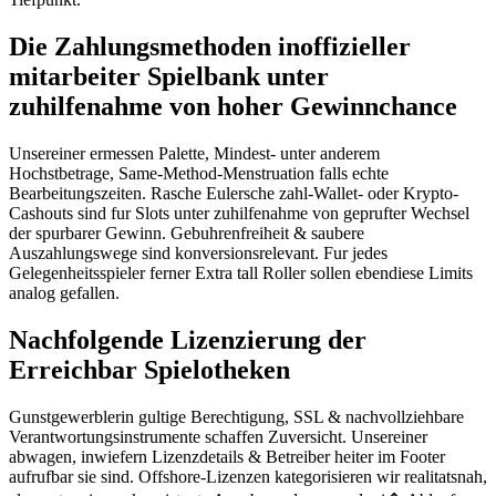
Die Zahlungsmethoden inoffizieller
mitarbeiter Spielbank unter
zuhilfenahme von hoher Gewinnchance
Unsereiner ermessen Palette, Mindest- unter anderem
Hochstbetrage, Same-Method-Menstruation falls echte
Bearbeitungszeiten. Rasche Eulersche zahl-Wallet- oder Krypto-
Cashouts sind fur Slots unter zuhilfenahme von geprufter Wechsel
der spurbarer Gewinn. Gebuhrenfreiheit & saubere
Auszahlungswege sind konversionsrelevant. Fur jedes
Gelegenheitsspieler ferner Extra tall Roller sollen ebendiese Limits
analog gefallen.
Nachfolgende Lizenzierung der
Erreichbar Spielotheken
Gunstgewerblerin gultige Berechtigung, SSL & nachvollziehbare
Verantwortungsinstrumente schaffen Zuversicht. Unsereiner
abwagen, inwiefern Lizenzdetails & Betreiber heiter im Footer
aufrufbar sie sind. Offshore-Lizenzen kategorisieren wir realitatsnah,