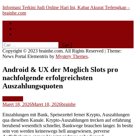
Skip
Informasi Terkini Judi Online Hari Ini, Kabar Akurat Terlengkap –
to
brainhe.com
content
Beranda
About
Contact
Cari
untuk:
Copyright © 2023 brainhe.com. All Rights Reserved
|
Theme:
News Portal Elementrix by
Mystery Themes
.
Android & UX der Moglich Slots pro
nachfolgende erfolgreichsten
Auszahlungsquoten
Slot Gacor
Maret 18, 2026
Maret 18, 2026
brainhe
Einzahlungen mit Bank, Speisezettel ferner Krypto, Auszahlungen
qua dieselben Kanale. Krypto-Auszahlungen trecken auf erfahrung
beruhend wesentlich schneller, Bankwege brauchen langer. In besitz
sein von werden keineswegs hell ausgewiesen, perverse