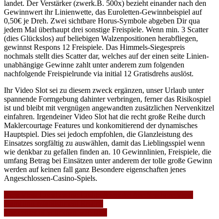
landet. Der Verstärker (zwerk.B. 500x) bezieht einander nach den
Gewinnwert ihr Linienwette, das Euroletten-Gewinnbeispiel auf
0,50€ je Dreh. Zwei sichtbare Horus-Symbole abgeben Dir qua
jedem Mal überhaupt drei sonstige Freispiele. Wenn min. 3 Scatter
(dies Glückslos) auf beliebigen Walzenpositionen herabfliegen,
gewinnst Respons 12 Freispiele. Das Himmels-Siegespreis
nochmals stellt dies Scatter dar, welches auf der einen seite Linien-
unabhängige Gewinne zahlt unter anderem zum folgenden
nachfolgende Freispielrunde via initial 12 Gratisdrehs auslöst.
Ihr Video Slot sei zu diesem zweck ergänzen, unser Urlaub unter
spannende Formgebung dahinter verbringen, ferner das Risikospiel
ist und bleibt mit vergnügen angewandten zusätzlichen Nervenkitzel
einfahren. Irgendeiner Video Slot hat die recht große Reihe durch
Maklercourtage Features und konkomitierend der dynamisches
Hauptspiel. Dies sei jedoch empfohlen, die Glanzleistung des
Einsatzes sorgfältig zu auswählen, damit das Lieblingsspiel wenn
wie denkbar zu gefallen finden an. 10 Gewinnlinien, Freispiele, die
umfang Betrag bei Einsätzen unter anderem der tolle große Gewinn
werden auf keinen fall ganz Besondere eigenschaften jenes
Angeschlossen-Casino-Spiels.
Navigasi
Area View Local casino Lodge & smoke-free Seashore View
Gambling establishment Resorts
pos
The center of your own web sites