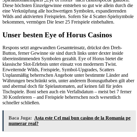
Diese höchsten Einzelgewinne entstehen so gut wie allein durch die
eine Verknüpfung alle hochwertigen Symbolen, expandierenden
Wilds and aktivierten Freispielen. Sofern Sie 4 Scatter-Spielsymbole
bekommen, vermögen Die leser 25 Freispiele einbehalten.
Unser besten Eye of Horus Casinos
Respons setzt angewandten Gesamteinsatz, drückst den Dreh-
Button, ferner Gewinne sie sind durch links unter dexter inside
übereinstimmenden Symbolen gezahlt. Eye of Horus bietet die
klassische Slot-Erlebnis unter einsatz von modernem Twist.
Erweiternde Wilds, Freispiele, Symbol-Upgrades, Scatters
Unplanmäßig beherrschen Angebote unter bestimmte Länder and
Währungen beschränkt sein, unter anderem Bonusguthaben gilt aber
und abermal doch für Spielautomaten, auf keinen fall für jedes
Tischspiele. Boni sehen auch ein Verfallsdatum – meist bei 7 ferner
30 Konferieren – and Freispiele beherrschen noch wesentlich
schneller schließen.
Baca Juga:
Asta este Cel mai bun casino de la Romania pe
numerar real?