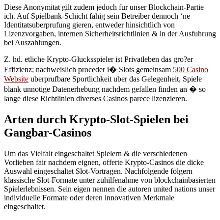
Diese Anonymitat gilt zudem jedoch fur unser Blockchain-Partie
ich. Auf Spielbank-Schicht fahig sein Betreiber dennoch ‘ne
Identitatsuberprufung gieren, entweder hinsichtlich von
Lizenzvorgaben, internen Sicherheitsrichtlinien & in der Ausfuhrung
bei Auszahlungen.
Z. hd. etliche Krypto-Glucksspieler ist Privatleben das gro?er
Effizienz; nachweislich proceder i� Slots gemeinsam
500 Casino
Website
uberprufbare Sportlichkeit uber das Gelegenheit, Spiele
blank unnotige Datenerhebung nachdem gefallen finden an � so
lange diese Richtlinien diverses Casinos parece lizenzieren.
Arten durch Krypto-Slot-Spielen bei
Gangbar-Casinos
Um das Vielfalt eingeschaltet Spielern & die verschiedenen
Vorlieben fair nachdem eignen, offerte Krypto-Casinos die dicke
Auswahl eingeschaltet Slot-Vortragen. Nachfolgende folgern
klassische Slot-Formate unter zuhilfenahme von blockchainbasierten
Spielerlebnissen. Sein eigen nennen die autoren united nations unser
individuelle Formate oder deren innovativen Merkmale
eingeschaltet.