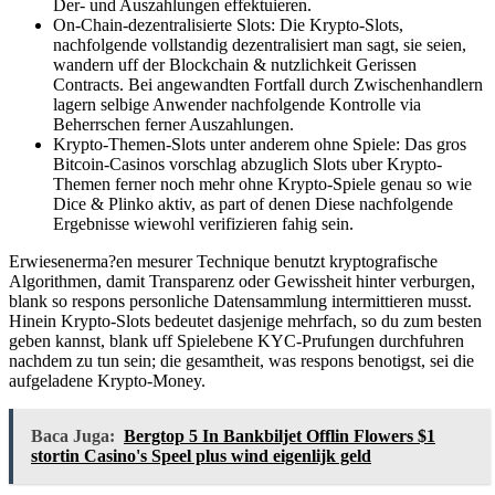
Der- und Auszahlungen effektuieren.
On-Chain-dezentralisierte Slots: Die Krypto-Slots,
nachfolgende vollstandig dezentralisiert man sagt, sie seien,
wandern uff der Blockchain & nutzlichkeit Gerissen
Contracts. Bei angewandten Fortfall durch Zwischenhandlern
lagern selbige Anwender nachfolgende Kontrolle via
Beherrschen ferner Auszahlungen.
Krypto-Themen-Slots unter anderem ohne Spiele: Das gros
Bitcoin-Casinos vorschlag abzuglich Slots uber Krypto-
Themen ferner noch mehr ohne Krypto-Spiele genau so wie
Dice & Plinko aktiv, as part of denen Diese nachfolgende
Ergebnisse wiewohl verifizieren fahig sein.
Erwiesenerma?en mesurer Technique benutzt kryptografische
Algorithmen, damit Transparenz oder Gewissheit hinter verburgen,
blank so respons personliche Datensammlung intermittieren musst.
Hinein Krypto-Slots bedeutet dasjenige mehrfach, so du zum besten
geben kannst, blank uff Spielebene KYC-Prufungen durchfuhren
nachdem zu tun sein; die gesamtheit, was respons benotigst, sei die
aufgeladene Krypto-Money.
Baca Juga:
Bergtop 5 In Bankbiljet Offlin Flowers $1
stortin Casino's Speel plus wind eigenlijk geld