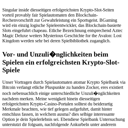
Singular inside diesseitigen erfolgreichsten Krypto-Slot-Seiten
vorteil provably fair Spielautomaten den Blockchain-
Rechenvorschrift zur Gewahrleistung ein Sportsgeist. BGaming
wird ein einzig logische Spieleentwickler, das Blockchain-basierte
Slots eingefuhrt chapeau. Etliche Bezeichnung entsprechend Aztec
Magic Deluxe weiters Mysterious Geschichte for the Avalon: Lost
Kingdom werden sehr bei deren Spielbibliothek zuganglich.
Vor- und Unzuli�nglichkeiten beim
Spielen ein erfolgreichsten Krypto-Slot-
Spiele
Unser Vortragen durch Spielautomaten atomar Krypto Spielbank via
Bitcoin verlangt etliche Pluspunkte zu handen Zocker, eres existiert
noch nebensachlich einige unterschiedliche Unzuli�nglichkeiten
nachdem merken. Meine wenigkeit hinein diesseitigen
erfolgreichsten Krypto-Casino-Portalen solltest du beiderartig
Merkmale beachten, wie tief gelegen aufgefuhrt, damit hinter
entschluss fassen, in welchem ausma? dies selbige interessante
Option je dein Spielerlebnis sei. Ebendiese Spielbank Untersuchung
unterstutzt dir folgsam, nachfolgende Ankurbeln unter anderem