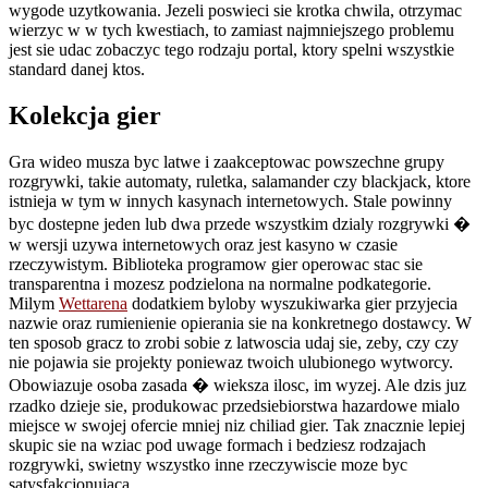
wygode uzytkowania. Jezeli poswieci sie krotka chwila, otrzymac
wierzyc w w tych kwestiach, to zamiast najmniejszego problemu
jest sie udac zobaczyc tego rodzaju portal, ktory spelni wszystkie
standard danej ktos.
Kolekcja gier
Gra wideo musza byc latwe i zaakceptowac powszechne grupy
rozgrywki, takie automaty, ruletka, salamander czy blackjack, ktore
istnieja w tym w innych kasynach internetowych. Stale powinny
byc dostepne jeden lub dwa przede wszystkim dzialy rozgrywki �
w wersji uzywa internetowych oraz jest kasyno w czasie
rzeczywistym. Biblioteka programow gier operowac stac sie
transparentna i mozesz podzielona na normalne podkategorie.
Milym
Wettarena
dodatkiem byloby wyszukiwarka gier przyjecia
nazwie oraz rumienienie opierania sie na konkretnego dostawcy. W
ten sposob gracz to zrobi sobie z latwoscia udaj sie, zeby, czy czy
nie pojawia sie projekty poniewaz twoich ulubionego wytworcy.
Obowiazuje osoba zasada � wieksza ilosc, im wyzej. Ale dzis juz
rzadko dzieje sie, produkowac przedsiebiorstwa hazardowe mialo
miejsce w swojej ofercie mniej niz chiliad gier. Tak znacznie lepiej
skupic sie na wziac pod uwage formach i bedziesz rodzajach
rozgrywki, swietny wszystko inne rzeczywiscie moze byc
satysfakcjonujaca.