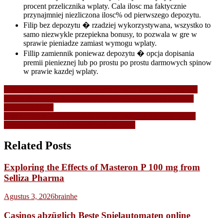
procent przelicznika wplaty. Cala ilosc ma faktycznie
przynajmniej niezliczona ilosc% od pierwszego depozytu.
Filip bez depozytu � rzadziej wykorzystywana, wszystko to
samo niezwykle przepiekna bonusy, to pozwala w gre w
sprawie pieniadze zamiast wymogu wplaty.
Fillip zamiennik poniewaz depozytu � opcja dopisania
premii pienieznej lub po prostu po prostu darmowych spinow
w prawie kazdej wplaty.
Navigasi
oba. Lucky Block � Ekskluzywne Crypto Kasyno hazardowe
Polska posiadanie Poteznym Bonusem Powitalnym i bedziesz
pos
Sportowa Strefa
Sprawdzisz w tym momencie a takze, jesli czy nie dane casino
internetowe cieszy sie bezpieczny program
Related Posts
Exploring the Effects of Masteron P 100 mg from
Selliza Pharma
Agustus 3, 2026
brainhe
Casinos abzüglich Beste Spielautomaten online