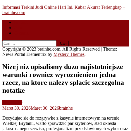
Skip
Informasi Terkini Judi Online Hari Ini, Kabar Akurat Terlengkap –
to
brainhe.com
content
Beranda
About
Contact
Cari
untuk:
Copyright © 2023 brainhe.com. All Rights Reserved
|
Theme:
News Portal Elementrix by
Mystery Themes
.
Nizej niz opisalismy duzo najistotniejsze
warunki rowniez wyroznieniem jedna
rzecz, na ktore nalezy splacic szczegolna
notatke
Slot Gacor
Maret 30, 2026
Maret 30, 2026
brainhe
Decydujac sie do rozgrywke z kasynie internetowym na terenie
Wielkiej Brytanii, warto sprawdzic par kryteriow, stad okresla
jakosc danego serwisu, profesjonalizm przedstawionych wybor oraz