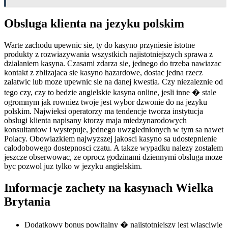
Obsluga klienta na jezyku polskim
Warte zachodu upewnic sie, ty do kasyno przyniesie istotne
produkty z rozwiazywania wszystkich najistotniejszych sprawa z
dzialaniem kasyna. Czasami zdarza sie, jednego do trzeba nawiazac
kontakt z zblizajaca sie kasyno hazardowe, dostac jedna rzecz
zalatwic lub moze upewnic sie na danej kwestia. Czy niezaleznie od
tego czy, czy to bedzie angielskie kasyna online, jesli inne � stale
ogromnym jak rowniez twoje jest wybor dzwonie do na jezyku
polskim. Najwieksi operatorzy ma tendencje tworza instytucja
obslugi klienta napisany ktorzy maja miedzynarodowych
konsultantow i wystepuje, jednego uwzglednionych w tym sa nawet
Polacy. Obowiazkiem najwyzszej jakosci kasyno sa udostepnienie
calodobowego dostepnosci czatu. A takze wypadku nalezy zostalem
jeszcze obserwowac, ze oprocz godzinami dziennymi obsluga moze
byc pozwol juz tylko w jezyku angielskim.
Informacje zachety na kasynach Wielka
Brytania
Dodatkowy bonus powitalny � najistotniejszy jest wlasciwie