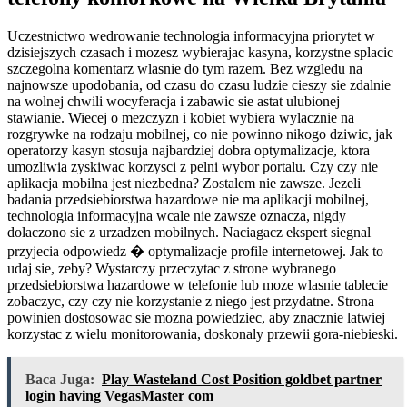
Uczestnictwo wedrowanie technologia informacyjna priorytet w
dzisiejszych czasach i mozesz wybierajac kasyna, korzystne splacic
szczegolna komentarz wlasnie do tym razem. Bez wzgledu na
najnowsze upodobania, od czasu do czasu ludzie cieszy sie zdalnie
na wolnej chwili wocyferacja i zabawic sie astat ulubionej
stawianie. Wiecej o mezczyzn i kobiet wybiera wylacznie na
rozgrywke na rodzaju mobilnej, co nie powinno nikogo dziwic, jak
operatorzy kasyn stosuja najbardziej dobra optymalizacje, ktora
umozliwia zyskiwac korzysci z pelni wybor portalu. Czy czy nie
aplikacja mobilna jest niezbedna? Zostalem nie zawsze. Jezeli
badania przedsiebiorstwa hazardowe nie ma aplikacji mobilnej,
technologia informacyjna wcale nie zawsze oznacza, nigdy
dolaczono sie z urzadzen mobilnych. Naciagacz ekspert siegnal
przyjecia odpowiedz � optymalizacje profile internetowej. Jak to
udaj sie, zeby? Wystarczy przeczytac z strone wybranego
przedsiebiorstwa hazardowe w telefonie lub moze wlasnie tablecie
zobaczyc, czy czy nie korzystanie z niego jest przydatne. Strona
powinien dostosowac sie mozna powiedziec, aby znacznie latwiej
korzystac z wielu monitorowania, doskonaly przewii gora-niebieski.
Baca Juga:
Play Wasteland Cost Position goldbet partner
login having VegasMaster com