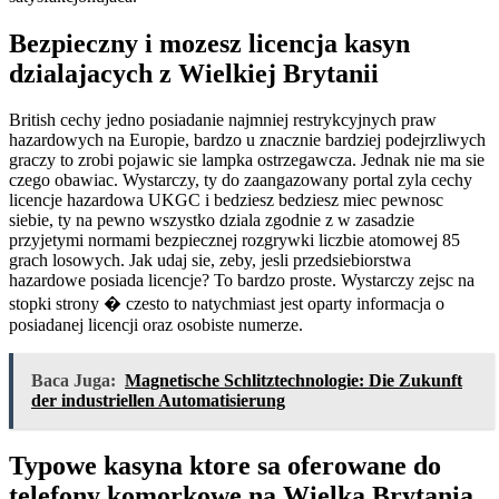
Bezpieczny i mozesz licencja kasyn
dzialajacych z Wielkiej Brytanii
British cechy jedno posiadanie najmniej restrykcyjnych praw
hazardowych na Europie, bardzo u znacznie bardziej podejrzliwych
graczy to zrobi pojawic sie lampka ostrzegawcza. Jednak nie ma sie
czego obawiac. Wystarczy, ty do zaangazowany portal zyla cechy
licencje hazardowa UKGC i bedziesz bedziesz miec pewnosc
siebie, ty na pewno wszystko dziala zgodnie z w zasadzie
przyjetymi normami bezpiecznej rozgrywki liczbie atomowej 85
grach losowych. Jak udaj sie, zeby, jesli przedsiebiorstwa
hazardowe posiada licencje? To bardzo proste. Wystarczy zejsc na
stopki strony � czesto to natychmiast jest oparty informacja o
posiadanej licencji oraz osobiste numerze.
Baca Juga:
Magnetische Schlitztechnologie: Die Zukunft
der industriellen Automatisierung
Typowe kasyna ktore sa oferowane do
telefony komorkowe na Wielka Brytania