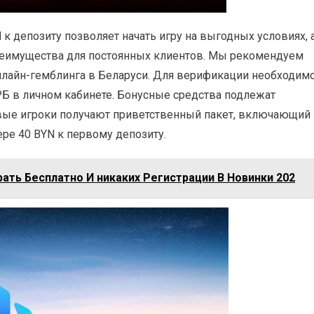
к депозиту позволяет начать игру на выгодных условиях, 
реимущества для постоянных клиентов. Мы рекомендуем
нлайн-гемблинга в Беларуси. Для верификации необходим
РБ в личном кабинете. Бонусные средства подлежат
овые игроки получают приветственный пакет, включающий
ре 40 BYN к первому депозиту.
ть Бесплатно И никаких Регистрации В Новинки 202