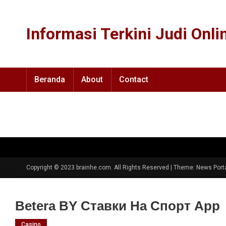
Informasi Terkini Judi Onli
Beranda
About
Contact
Copyright © 2023 brainhe.com. All Rights Reserved
|
Theme: News Porta
‎Betera BY Ставки На Спорт App
Casino