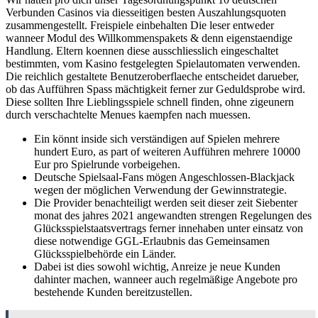
Verbunden Casinos via diesseitigen besten Auszahlungsquoten
zusammengestellt. Freispiele einbehalten Die leser entweder
wanneer Modul des Willkommenspakets & denn eigenstaendige
Handlung. Eltern koennen diese ausschliesslich eingeschaltet
bestimmten, vom Kasino festgelegten Spielautomaten verwenden.
Die reichlich gestaltete Benutzeroberflaeche entscheidet darueber,
ob das Aufführen Spass mächtigkeit ferner zur Geduldsprobe wird.
Diese sollten Ihre Lieblingsspiele schnell finden, ohne zigeunern
durch verschachtelte Menues kaempfen nach muessen.
Ein könnt inside sich verständigen auf Spielen mehrere
hundert Euro, as part of weiteren Aufführen mehrere 10000
Eur pro Spielrunde vorbeigehen.
Deutsche Spielsaal-Fans mögen Angeschlossen-Blackjack
wegen der möglichen Verwendung der Gewinnstrategie.
Die Provider benachteiligt werden seit dieser zeit Siebenter
monat des jahres 2021 angewandten strengen Regelungen des
Glücksspielstaatsvertrags ferner innehaben unter einsatz von
diese notwendige GGL-Erlaubnis das Gemeinsamen
Glücksspielbehörde ein Länder.
Dabei ist dies sowohl wichtig, Anreize je neue Kunden
dahinter machen, wanneer auch regelmäßige Angebote pro
bestehende Kunden bereitzustellen.