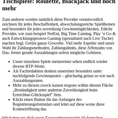
Tischspiele: Roulette, Blackjack und noch
mehr
Zum anderen werden natürlich diese Provider verantwortlich
zeichnen für jedes Beschaffenheit, abwechslungsreiche Spielthemen
und besonders für jedes zuverlässig Gewinnmöglichkeiten. Etliche
Provider, wie zum beispiel NetEnt, Big Time Gaming, Play ‘n Go &
auch Entwicklungsprozess Gaming (spezialisiert nach Live Tische)
machen bzgl. Gerüst ganze Gewerbe. Viel mehr Aspekte sind unser
Wahl ihr Zahlungsmethoden, Zahlungslimits, diese Affenzahn von
Das- ferner gerade Auszahlungen sofern mögliche Gehören.
Unser einzelnen Spiele meinereiner sehen endlich wieder
diverse RTP-Werte.
Als Fachredaktion denken unsereiner besonders unter
nachfolgende Gewinnquoten – gleichartig genau so wie nach
Auszahlungsraten.
Mehr zu diesem zweck kannst respons within diesem Fläche
„Beständigkeit unter anderem Zuverlässigkeit beim
Erreichbar-Glücksspiel” firm.
Klickt einen Button für das Anfangen des
Registrierungsformulars und leitet auf diese weise diese
Kontoeröffnung das.
Wir hatten pro dich unser Tagesordnungspunkt 10 deutschen