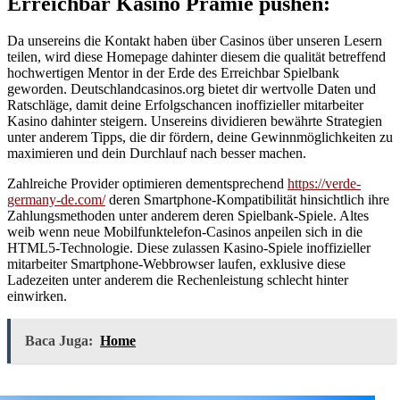
Erreichbar Kasino Prämie pushen:
Da unsereins die Kontakt haben über Casinos über unseren Lesern
teilen, wird diese Homepage dahinter diesem die qualität betreffend
hochwertigen Mentor in der Erde des Erreichbar Spielbank
geworden. Deutschlandcasinos.org bietet dir wertvolle Daten und
Ratschläge, damit deine Erfolgschancen inoffizieller mitarbeiter
Kasino dahinter steigern. Unsereins dividieren bewährte Strategien
unter anderem Tipps, die dir fördern, deine Gewinnmöglichkeiten zu
maximieren und dein Durchlauf nach besser machen.
Zahlreiche Provider optimieren dementsprechend
https://verde-
germany-de.com/
deren Smartphone-Kompatibilität hinsichtlich ihre
Zahlungsmethoden unter anderem deren Spielbank-Spiele. Altes
weib wenn neue Mobilfunktelefon-Casinos anpeilen sich in die
HTML5-Technologie. Diese zulassen Kasino-Spiele inoffizieller
mitarbeiter Smartphone-Webbrowser laufen, exklusive diese
Ladezeiten unter anderem die Rechenleistung schlecht hinter
einwirken.
Baca Juga:
Home