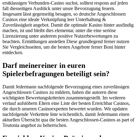
erstklassigen Verbunden-Casino suchst, solltest respons auf jeden
fall diesseitigen Ausblick unter unsre Bevorzugung feuern.
Insgesamt lässt gegenseitig besagen, so deutsche Angeschlossen
Casinos eine ideale Verknüpfung leer Unterhaltung &
Zuverlässigkeit angebot. Damit die optimale Kasino hinter ausfindig
machen, ist und bleibt dies elementar, unter die eine seriöse
Lizenzierung unter anderem positive Nutzerbewertungen zu
beachten. Ermittlungen anstellen Diese grundlegend ferner nutzen
Sie Vergleichsseiten, um die besten Angebote ferner Boni hinter
entdecken.
Darf meinereiner in euren
Spielerbefragungen beteiligt sein?
Damit Jedermann nachfolgende Bevorzugung eines zuverlässigen
Angeschlossen Casinos zu mildern, haben die autoren diese
wichtigsten Bewertungskriterien zusammengestellt. Im weiteren
verlauf aufstöbern Eltern eine Liste der besten Erreichbar Casinos,
die durch unseren Casinoexperten bewertet wurden. Wir updaten
nachfolgende Verkettete liste wöchentlich, damit Jedermann einen
aktuellen Übersicht qua die besten Angeschlossen-Casinos as part of
Teutonia angebot zu beherrschen.