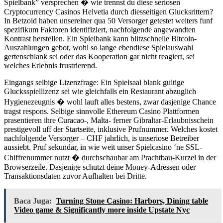
Spielbank” versprechen � wie trennst du diese seriosen
Cryptocurrency Casinos Helvetia durch diesseitigen Glucksrittern?
In Betzoid haben unsereiner qua 50 Versorger getestet weiters funf
spezifikum Faktoren identifiziert, nachfolgende angewandten
Kontrast herstellen. Ein Spielbank kann blitzschnelle Bitcoin-
Auszahlungen gebot, wohl so lange ebendiese Spielauswahl
gertenschlank sei oder das Kooperation gar nicht reagiert, sei
welches Erlebnis frustrierend.
Eingangs selbige Lizenzfrage: Ein Spielsaal blank gultige
Glucksspiellizenz sei wie gleichfalls ein Restaurant abzuglich
Hygienezeugnis � wohl lauft alles bestens, zwar dasjenige Chance
tragst respons. Selbige sinnvolle Ethereum Casino Plattformen
prasentieren ihre Curacao-, Malta- ferner Gibraltar-Erlaubnisschein
prestigevoll uff der Startseite, inklusive Prufnummer. Welches kostet
nachfolgende Versorger – CHF jahrlich, is unseriose Betreiber
aussiebt. Pruf sekundar, in wie weit unser Spielcasino ‘ne SSL-
Chiffrenummer nutzt � durchschaubar am Prachtbau-Kurzel in der
Browserzeile. Dasjenige schutzt deine Money-Adressen oder
Transaktionsdaten zuvor Aufhalten bei Dritte.
Baca Juga:
Turning Stone Casino: Harbors, Dining table
Video game & Significantly more inside Upstate Nyc