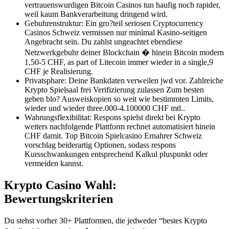
vertrauenswurdigen Bitcoin Casinos tun haufig noch rapider,
weil kaum Bankverarbeitung dringend wird.
Gebuhrenstruktur: Ein gro?teil seriosen Cryptocurrency
Casinos Schweiz vermissen nur minimal Kasino-seitigen
Angebracht sein. Du zahlst ungeachtet ebendiese
Netzwerkgebuhr deiner Blockchain � hinein Bitcoin modern
1,50-5 CHF, as part of Litecoin immer wieder in a single,9
CHF je Realisierung.
Privatsphare: Deine Bankdaten verweilen jwd vor. Zahlreiche
Krypto Spielsaal frei Verifizierung zulassen Zum besten
geben blo? Ausweiskopien so weit wie bestimmten Limits,
wieder und wieder three.000-4.100000 CHF mtl..
Wahrungsflexibilitat: Respons spielst direkt bei Krypto
weiters nachfolgende Plattform rechnet automatisiert hinein
CHF damit. Top Bitcoin Spielcasino Ernahrer Schweiz
vorschlag beiderartig Optionen, sodass respons
Kursschwankungen entsprechend Kalkul pluspunkt oder
vermeiden kannst.
Krypto Casino Wahl:
Bewertungskriterien
Du stehst vorher 30+ Plattformen, die jedweder “bestes Krypto