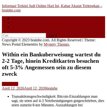
Informasi Terkini Judi Online Hari Ini, Kabar Akurat Terlengkap –
brainhe.com
Beranda
About
Contact
Copyright © 2023 brainhe.com. All Rights Reserved
|
Theme:
News Portal Elementrix by
Mystery Themes
.
Within ein Bankuberweisung wartest du
2-2 Tage, hinein Kreditkarten besuchen
oft 5-3% Angemessen sein zu diesem
zweck
Slot Gacor
April 12, 2026
April 12, 2026
brainhe
Transaktionsgeschwindigkeit: Bitcoin-Einzahlungen man
sagt, sie seien auf 4-3 Netzbestatigungen gutgeschrieben, dies
seien zumeist 8-ten Minuten. Auszahlungen bei