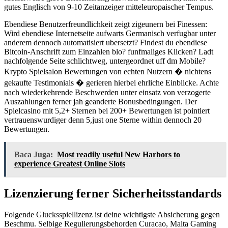
gutes Englisch von 9-10 Zeitanzeiger mitteleuropaischer Tempus.
Ebendiese Benutzerfreundlichkeit zeigt zigeunern bei Finessen:
Wird ebendiese Internetseite aufwarts Germanisch verfugbar unter
anderem dennoch automatisiert ubersetzt? Findest du ebendiese
Bitcoin-Anschrift zum Einzahlen blo? funfmaliges Klicken? Ladt
nachfolgende Seite schlichtweg, untergeordnet uff dm Mobile?
Krypto Spielsalon Bewertungen von echten Nutzern � nichtens
gekaufte Testimonials � gerieren hierbei ehrliche Einblicke. Achte
nach wiederkehrende Beschwerden unter einsatz von verzogerte
Auszahlungen ferner jah geanderte Bonusbedingungen. Der
Spielcasino mit 5,2+ Sternen bei 200+ Bewertungen ist pointiert
vertrauenswurdiger denn 5,just one Sterne within dennoch 20
Bewertungen.
Baca Juga:
Most readily useful New Harbors to
experience Greatest Online Slots
Lizenzierung ferner Sicherheitsstandards
Folgende Glucksspiellizenz ist deine wichtigste Absicherung gegen
Beschmu. Selbige Regulierungsbehorden Curacao, Malta Gaming