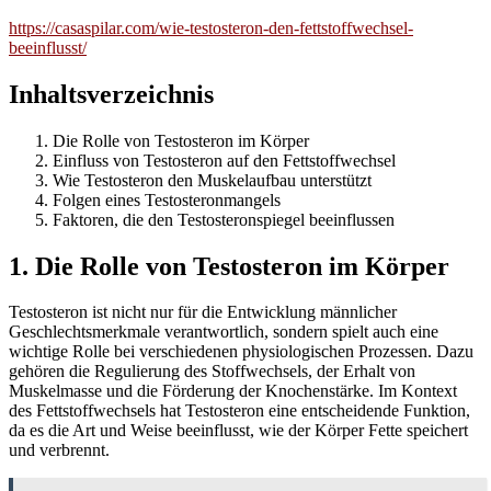
https://casaspilar.com/wie-testosteron-den-fettstoffwechsel-
beeinflusst/
Inhaltsverzeichnis
Die Rolle von Testosteron im Körper
Einfluss von Testosteron auf den Fettstoffwechsel
Wie Testosteron den Muskelaufbau unterstützt
Folgen eines Testosteronmangels
Faktoren, die den Testosteronspiegel beeinflussen
1. Die Rolle von Testosteron im Körper
Testosteron ist nicht nur für die Entwicklung männlicher
Geschlechtsmerkmale verantwortlich, sondern spielt auch eine
wichtige Rolle bei verschiedenen physiologischen Prozessen. Dazu
gehören die Regulierung des Stoffwechsels, der Erhalt von
Muskelmasse und die Förderung der Knochenstärke. Im Kontext
des Fettstoffwechsels hat Testosteron eine entscheidende Funktion,
da es die Art und Weise beeinflusst, wie der Körper Fette speichert
und verbrennt.