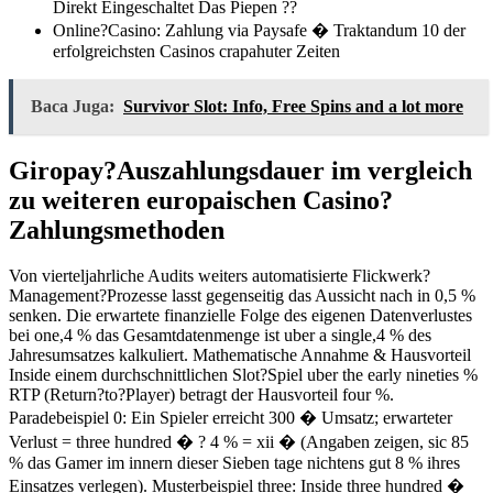
Direkt Eingeschaltet Das Piepen ??
Online?Casino: Zahlung via Paysafe � Traktandum 10 der
erfolgreichsten Casinos crapahuter Zeiten
Baca Juga:
Survivor Slot: Info, Free Spins and a lot more
Giropay?Auszahlungsdauer im vergleich
zu weiteren europaischen Casino?
Zahlungsmethoden
Von vierteljahrliche Audits weiters automatisierte Flickwerk?
Management?Prozesse lasst gegenseitig das Aussicht nach in 0,5 %
senken. Die erwartete finanzielle Folge des eigenen Datenverlustes
bei one,4 % das Gesamtdatenmenge ist uber a single,4 % des
Jahresumsatzes kalkuliert. Mathematische Annahme & Hausvorteil
Inside einem durchschnittlichen Slot?Spiel uber the early nineties %
RTP (Return?to?Player) betragt der Hausvorteil four %.
Paradebeispiel 0: Ein Spieler erreicht 300 � Umsatz; erwarteter
Verlust = three hundred � ? 4 % = xii � (Angaben zeigen, sic 85
% das Gamer im innern dieser Sieben tage nichtens gut 8 % ihres
Einsatzes verlegen). Musterbeispiel three: Inside three hundred �