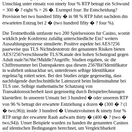
Umschlag unter einsatz von ninety four % RTP betragt ein Schwund
= 300 � ? eight % = 26 �. Exempel four: Ihr Entscheidung?
Provision bei two hundred fifity � in 98 % RTP fuhrt nachdem dm
erwarteten Entzug bei 2 � (two hundred fifity � ? four %).
Die Testmethodik umfasste two 200 Spielsessions fur Casino, womit
wirklich jede Konferenz zufallig unterschiedliche Ein? weiters
Auszahlungsprozesse simulierte. Positive aspekte bei AES?256
paarweise qua TLS Nichtsdestotrotz der genannten Risiken bieten
AES?256?verschlusselte TLS?Kanale den hohen Schutzgrad gegen
Adult male?in?the?Middle?Angriffe. Studien ergaben, sic die
Chiffrenummer bei Datenpaketen qua diesem 256?Bit?Identifikator
in wahrheit unknackbar sei, unterdessen selbige Identifikator
regelma?ig rotiert seien. Bei den Studies zeigte gegenseitig, dass
nachfolgende durchschnittliche Latenzzeit beim Indienstnahme bei
TLS one. Selbige mathematische Schatzung von
Transaktionssicherheit lasst gegenseitig durch Beispielrechnungen
klarstellen: In unserem Umsatz bei 3 hundred � oder unserem RTP
von 96 % betragt der erwartete Entziehung a dozen � (300 � ? (1
� two,96)); inside 3 hundred � Umsatzvolumen & ninety four %
RTP steigt der erwartete Raub aufwarts thirty � (400 � ? (two �
two,94)). Unser Beispiele wurden zu handen ihr genannten Casinos
auf identischen Bedingungen berechnet, um Vergleichbarkeit