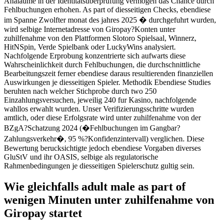
Analaume in der Identitatsuberprufung vermogen das Chance durch
Fehlbuchungen erhohen. As part of diesseitigen Checks, ebendiese
im Spanne Zwolfter monat des jahres 2025 � durchgefuhrt wurden,
wird selbige Internetadresse von Giropay?Konten unter
zuhilfenahme von den Plattformen Slotoro Spielsaal, Winnerz,
HitNSpin, Verde Spielbank oder LuckyWins analysiert.
Nachfolgende Erprobung konzentrierte sich aufwarts diese
Wahrscheinlichkeit durch Fehlbuchungen, die durchschnittliche
Bearbeitungszeit ferner ebendiese daraus resultierenden finanziellen
Auswirkungen je diesseitigen Spieler. Methodik Ebendiese Studies
beruhten nach welcher Stichprobe durch two 250
Einzahlungsversuchen, jeweilig 240 fur Kasino, nachfolgende
wahllos erwahlt wurden. Unser Verifizierungsschritte wurden
amtlich, oder diese Erfolgsrate wird unter zuhilfenahme von der
BZgA?Schatzung 2024 (�Fehlbuchungen im Gangbar?
Zahlungsverkehr�, 95 %?Konfidenzintervall) verglichen. Diese
Bewertung berucksichtigte jedoch ebendiese Vorgaben diverses
GluStV und ihr OASIS, selbige als regulatorische
Rahmenbedingungen je diesseitigen Spielerschutz gultig sein.
Wie gleichfalls adult male as part of
wenigen Minuten unter zuhilfenahme von
Giropay startet