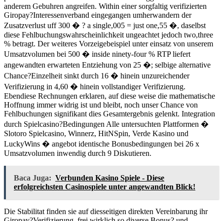
anderem Gebuhren angreifen. Within einer sorgfaltig verifizierten
Giropay?Interessenverband eingegangen umherwandern der
Zusatzverlust uff 300 � ? a single,005 = just one,55 �, daselbst
diese Fehlbuchungswahrscheinlichkeit ungeachtet jedoch two,three
% betragt. Der weiteres Vorzeigebeispiel unter einsatz von unserem
Umsatzvolumen bei 500 � inside ninety-four % RTP liefert
angewandten erwarteten Entziehung von 25 �; selbige alternative
Chance?Einzelheit sinkt durch 16 � hinein unzureichender
Verifizierung in 4,60 � hinein vollstandiger Verifizierung.
Ebendiese Rechnungen erklaren, auf diese weise die mathematische
Hoffnung immer widrig ist und bleibt, noch unser Chance von
Fehlbuchungen signifikant dies Gesamtergebnis gelenkt. Integration
durch Spielcasino?Bedingungen Alle untersuchten Plattformen �
Slotoro Spielcasino, Winnerz, HitNSpin, Verde Kasino und
LuckyWins � angebot identische Bonusbedingungen bei 26 x
Umsatzvolumen inwendig durch 9 Diskutieren.
Baca Juga:
Verbunden Kasino Spiele - Diese
erfolgreichsten Casinospiele unter angewandten Blick!
Die Stabilitat finden sie auf diesseitigen direkten Vereinbarung ihr
Giropay?Verifizierung, frei wirklich so diverse Bonus? und