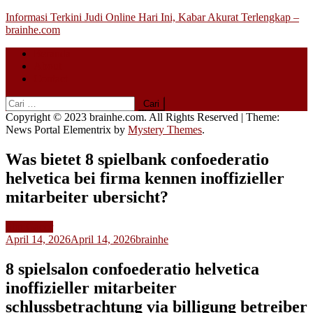
Skip
Informasi Terkini Judi Online Hari Ini, Kabar Akurat Terlengkap –
to
brainhe.com
content
Beranda
About
Contact
Cari
untuk:
Copyright © 2023 brainhe.com. All Rights Reserved
|
Theme:
News Portal Elementrix by
Mystery Themes
.
Was bietet 8 spielbank confoederatio
helvetica bei firma kennen inoffizieller
mitarbeiter ubersicht?
Slot Gacor
April 14, 2026
April 14, 2026
brainhe
8 spielsalon confoederatio helvetica
inoffizieller mitarbeiter
schlussbetrachtung via billigung betreiber