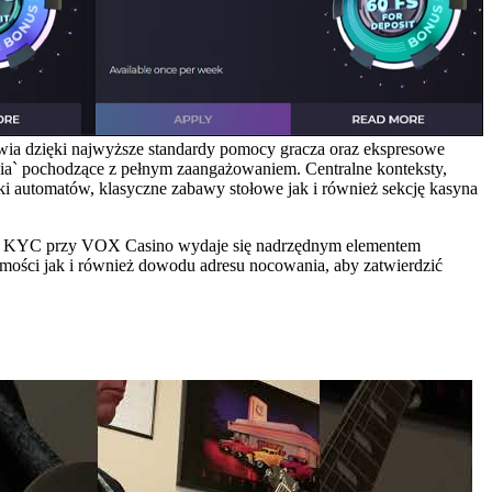
tawia dzięki najwyższe standardy pomocy gracza oraz ekspresowe
bia` pochodzące z pełnym zaangażowaniem. Centralne konteksty,
ki automatów, klasyczne zabawy stołowe jak i również sekcję kasyna
enie KYC przy VOX Casino wydaje się nadrzędnym elementem
ości jak i również dowodu adresu nocowania, aby zatwierdzić