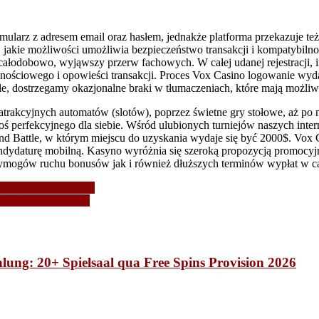
larz z adresem email oraz hasłem, jednakże platforma przekazuje też
akie możliwości umożliwia bezpieczeństwo transakcji i kompatybilno
ałodobowo, wyjąwszy przerw fachowych. W całej udanej rejestracji, 
lnościowego i opowieści transakcji. Proces Vox Casino logowanie wy
Ale, dostrzegamy okazjonalne braki w tłumaczeniach, które mają możl
atrakcyjnych automatów (slotów), poprzez świetne gry stołowe, aż po
 coś perfekcyjnego dla siebie. Wśród ulubionych turniejów naszych in
 Battle, w którym miejscu do uzyskania wydaje się być 2000$. Vox 
andydaturę mobilną. Kasyno wyróżnia się szeroką propozycją promocy
ymogów ruchu bonusów jak i również dłuższych terminów wypłat w c
зыгрыши Лото Клуб
for Cannabis Issues
zahlung: 20+ Spielsaal qua Free Spins Provision 2026