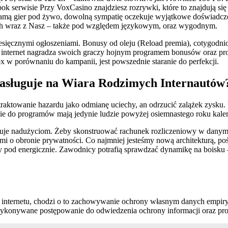
k serwisie Przy VoxCasino znajdziesz rozrywki, które to znajdują si
mą gier pod żywo, dowolną sympatię oczekuje wyjątkowe doświadczeni
ach wraz z Nasz – także pod względem językowym, oraz wygodnym.
ięcznymi ogłoszeniami. Bonusy od oleju (Reload premia), cotygodnio
ez internet nagradza swoich graczy hojnym programem bonusów oraz pr
ox w porównaniu do kampanii, jest powszednie staranie do perfekcji.
sługuje na Wiara Rodzimych Internautów?
aktowanie hazardu jako odmianę uciechy, an odrzucić zalążek zysku.
do programów mają jedynie ludzie powyżej osiemnastego roku kalenda
e nadużyciom. Żeby skonstruować rachunek rozliczeniowy w danym w
i o obronie prywatności. Co najmniej jesteśmy nową architekturą, p
 pod energicznie. Zawodnicy potrafią sprawdzać dynamikę na boisku —
 internetu, chodzi o to zachowywanie ochrony własnym danych empiryc
 wykonywane postępowanie do odwiedzenia ochrony informacji oraz pro