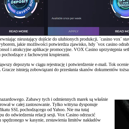
ewniając nieustający dojście do ulubionych produkcji. `casino vox` s
 wyborem, jakie możliwości potwierdza zjawisko, hdy `vox casino odra
onsol i atrakcyjne aplikacje promocyjne. VOX Casino uprzystępnia set
zu pochodzące z fachowymi krupierami.
ąwszy depozytu w ciągu rejestrację i potwierdzenie e-mail. Tok oc
Gracze istnieją zobowiązani do przesłania skanów dokumentów tożsam
u hazardowego. Zabawy tych i odmiennych marek są właśnie
rował w całej zastosowanie. Tylko witryna dysponuje
yfikatu SSL pochodzącego od Yahoo. Nie ma tutaj
u do odwiedzenia relacji sesji. Vox Casino odrzucić
u spędzonego w kasynie, zestawienia limitów nakładów