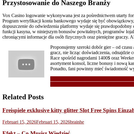
Przystosowanie do Naszego Branży
Vox Casino logowanie wykonywana jest za pośrednictwem utarty formu
Program weryfikacji konta bankowego wydaje się być obowiązkowy, j
dopuszczenie do odwiedzenia platformy wydaje się prawdopodobny c
funkcji kasyna, w niniejszym bonusów powitalnych, programów loja
chroniącymi informacje dla osób fizycznych oraz pieniężne graczy. 
Proponujemy szeroki dobór gier – od czasu 
gracz, nie licząc doświadczenia, odnajdzie
Race spośród nagrodami 1400$ oraz Weekend
asortyment konsol, liczne bonusy i nową k
Ponadto, fani powinny mieć świadomość w
Navigasi
Играть в Лото Онлайн Выигрыши и Ро
As to why Favor Cobo Houston Dispensary 
pos
Related Posts
Freispiele exklusive kitty glitter Slot Free Spins Ein
Februari 15, 2026
Februari 15, 2026
brainhe
Efekt – Co Musisz Wiedzieć