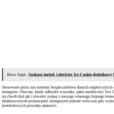
Baca Juga:
Szukasz metod, i obejrzec Ice Casino dodatkowy 
Stosowane przez nas systemy bezpieczeństwa danych empirycznych o
dostępem. Obecnie, kiedy odkryłeś wszystko, jakie możliwości Vox C
tej chwili dziś jak i również zyskaj z naszego własnego hojnego b
ekskluzywnymi promocjami, dostępnymi jedynie wówczas gdy wykona
komfortowych procedur płatności.