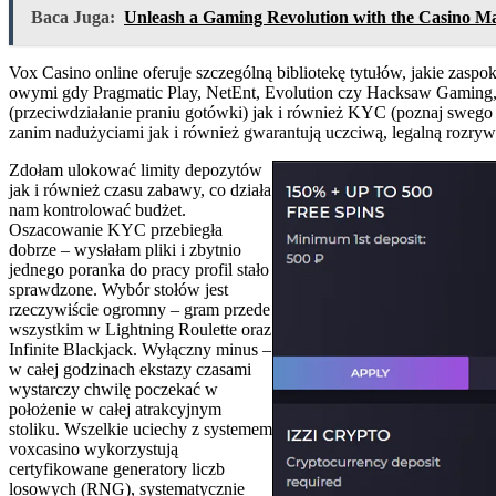
Baca Juga:
Unleash a Gaming Revolution with the Casino M
Vox Casino online oferuje szczególną bibliotekę tytułów, jakie zas
owymi gdy Pragmatic Play, NetEnt, Evolution czy Hacksaw Gaming, 
(przeciwdziałanie praniu gotówki) jak i również KYC (poznaj swego k
zanim nadużyciami jak i również gwarantują uczciwą, legalną rozryw
Zdołam ulokować limity depozytów
jak i również czasu zabawy, co działa
nam kontrolować budżet.
Oszacowanie KYC przebiegła
dobrze – wysłałam pliki i zbytnio
jednego poranka do pracy profil stało
sprawdzone. Wybór stołów jest
rzeczywiście ogromny – gram przede
wszystkim w Lightning Roulette oraz
Infinite Blackjack. Wyłączny minus –
w całej godzinach ekstazy czasami
wystarczy chwilę poczekać w
położenie w całej atrakcyjnym
stoliku. Wszelkie uciechy z systemem
voxcasino wykorzystują
certyfikowane generatory liczb
losowych (RNG), systematycznie