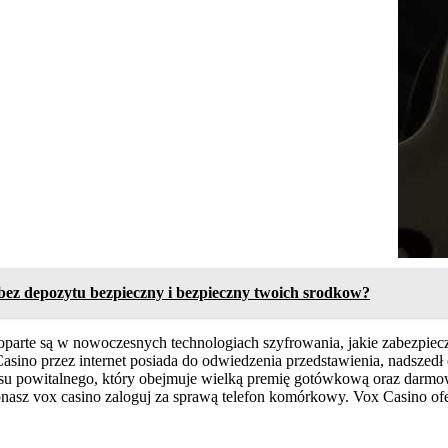
bez depozytu bezpieczny i bezpieczny twoich srodkow?
parte są w nowoczesnych technologiach szyfrowania, jakie zabezpiec
asino przez internet posiada do odwiedzenia przedstawienia, nadszed
onusu powitalnego, który obejmuje wielką premię gotówkową oraz dar
sz vox casino zaloguj za sprawą telefon komórkowy. Vox Casino ofe