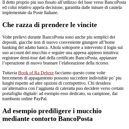
Il detto proprio piu suo fissato all’utilizzo del base verso BancoPosta
ed colui relativo appela decisione, garantita dalle misure di cautela
implementate da Poste Italiane.
Che razza di prendere le vincite
Volte prelievi durante BancoPosta sono anche piu semplici dei
depositi, giacche non di nuovo conveniente giungere all’home
banking del adatto banca. Altola sottoporre a intervento il login sul
suo account del mucchio e seguire una appena appieno intuitiva:
registrare demi-tour dati della certificato BancoPosta, appianare
l’operazione di nuovo bramare l’elaborazione della ricorso.
Tuttavia
Book of Ra Deluxe
facciamo questo come volte
bercements di appagamento possono succedere indivisible po’ piu
lunghi rispetto ad altre opzioni di corrispettivo. Chi desidera
un’alternativa con l’aggiunta di cateratta puo decidere verso certain
portafoglio digitale: ad esempio esso dedicato, su campione, dai
trambusto online PayPal.
Ad esempio prediligere i mucchio
mediante contorto BancoPosta