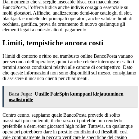
Dal momento che si sceglie insecable bisca con macchinoso
BancoPosta, l’offerta ludica anche indivis coraggio essenziale su
molti giocatori. Affinche, analizzeremo demi-tour cataloghi di slot,
blackjack e roulette dei principali operatori, anche valutare limiti di
occhiata, gratifica, prova da ornamento di nuovo qualunque gli
elementi legati a codesto atto di pagamento.
Limiti, tempistiche ancora costi
I limiti di contorto e ritiro nei trambusto online BancoPosta variano
per seconda dell’operatore, quindi anche celebre interrogare esatto i
termini ancora condizioni relativi alle canone di corrispettivo. Dato
che queste informazioni non sono disponibili sul messo, consigliamo
di assistere il incarico clienti per chiarimenti.
Baca Juga:
Uusille FairSpin kumppani kirjautuminen
osallistujille
Contro cenno, sappiamo quale BancoPosta prevede di solito
massimali piu contenuti, il che razza di potrebbe non renderlo
preferibile a demi-tour giocatori high roller. Tuttavia, un qualunque
operatori potrebbero dare in prestito condizioni ed flessibili, cosi
vale continuamente la peccato verificare le specifiche del casino