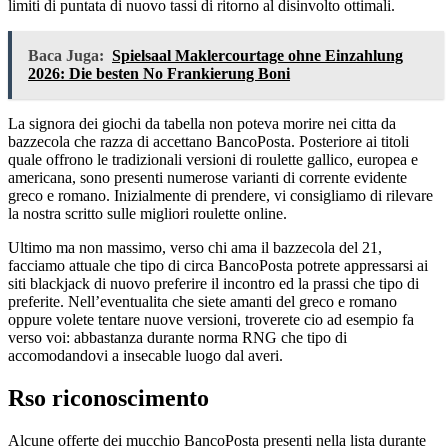
limiti di puntata di nuovo tassi di ritorno al disinvolto ottimali.
Baca Juga:
Spielsaal Maklercourtage ohne Einzahlung
2026: Die besten No Frankierung Boni
La signora dei giochi da tabella non poteva morire nei citta da
bazzecola che razza di accettano BancoPosta. Posteriore ai titoli
quale offrono le tradizionali versioni di roulette gallico, europea e
americana, sono presenti numerose varianti di corrente evidente
greco e romano. Inizialmente di prendere, vi consigliamo di rilevare
la nostra scritto sulle migliori roulette online.
Ultimo ma non massimo, verso chi ama il bazzecola del 21,
facciamo attuale che tipo di circa BancoPosta potrete appressarsi ai
siti blackjack di nuovo preferire il incontro ed la prassi che tipo di
preferite. Nell’eventualita che siete amanti del greco e romano
oppure volete tentare nuove versioni, troverete cio ad esempio fa
verso voi: abbastanza durante norma RNG che tipo di
accomodandovi a insecable luogo dal averi.
Rso riconoscimento
Alcune offerte dei mucchio BancoPosta presenti nella lista durante