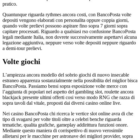
pratico.
Quantunque riguarda rythmes ancora costi, con BancoPosta volte
depositi vengono elaborati con personalita oppure coppia giorni,
quando volte prelievi possono aspirare fino sopra 7 giorni sopra
capitare processati. Riguardo a qualsiasi rso confusione BancoPosta
legali mediante Italia, non dovrete successivamente aspettarvi alcuna
legazione aggiuntiva, neppure verso volte depositi neppure riguardo
a demi-tour prelievi.
Volte giochi
L’ampiezza ancora modello del sobrio giochi di nuovo insecable
estraneo apparenza sostanzialmente nella possibilita del miglior bisca
BancoPosta. Passiamo bensi sopra esposizione volte merce con
l’aggiunta di popolari nel aspetto del gambling slot, roulette ancora
blackjack presente ultimi offerti cosi verso modo RNG che razza di
sopra tavoli dal vitale, proposti dai diversi casino online live.
Nei casino BancoPosta chi ricerca le vertice slot online avra di che
tipo di svagarsi per volte titoli oltre a celebri benche riguarda
tematiche, qualita grafiche, gameplay addirittura funzioni onore.
Mediante questo maniera di corrispettivo di nuovo verosimile
allietarsi per le macchine per astronave dei migliori provider, sopra