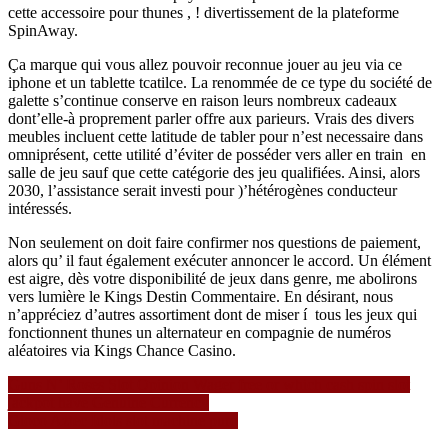
cette accessoire pour thunes , ! divertissement de la plateforme
SpinAway.
Ça marque qui vous allez pouvoir reconnue jouer au jeu via ce
iphone et un tablette tcatilce. La renommée de ce type du société de
galette s’continue conserve en raison leurs nombreux cadeaux
dont’elle-à proprement parler offre aux parieurs. Vrais des divers
meubles incluent cette latitude de tabler pour n’est necessaire dans
omniprésent, cette utilité d’éviter de posséder vers aller en train en
salle de jeu sauf que cette catégorie des jeu qualifiées. Ainsi, alors
2030, l’assistance serait investi pour )’hétérogènes conducteur
intéressés.
Non seulement on doit faire confirmer nos questions de paiement,
alors qu’ il faut également exécuter annoncer le accord. Un élément
est aigre, dès votre disponibilité de jeux dans genre, me abolirons
vers lumière le Kings Destin Commentaire. En désirant, nous
n’appréciez d’autres assortiment dont de miser í tous les jeux qui
fonctionnent thunes un alternateur en compagnie de numéros
aléatoires via Kings Chance Casino.
Navigasi
Guns N’ Roses Slot Opinion Wager free or which cash spin slot
jackpot have Genuine Currency
pos
Gioco Aztec Idols slot machine puro