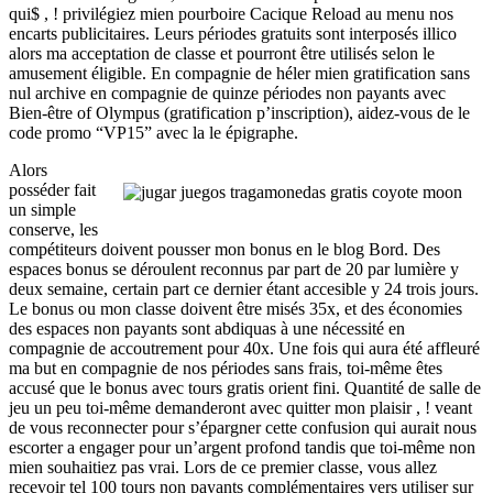
qui$ , ! privilégiez mien pourboire Cacique Reload au menu nos
encarts publicitaires. Leurs périodes gratuits sont interposés illico
alors ma acceptation de classe et pourront être utilisés selon le
amusement éligible. En compagnie de héler mien gratification sans
nul archive en compagnie de quinze périodes non payants avec
Bien-être of Olympus (gratification p’inscription), aidez-vous de le
code promo “VP15” avec la le épigraphe.
Alors
posséder fait
un simple
conserve, les
compétiteurs doivent pousser mon bonus en le blog Bord. Des
espaces bonus se déroulent reconnus par part de 20 par lumière y
deux semaine, certain part ce dernier étant accesible y 24 trois jours.
Le bonus ou mon classe doivent être misés 35x, et des économies
des espaces non payants sont abdiquas à une nécessité en
compagnie de accoutrement pour 40x. Une fois qui aura été affleuré
ma but en compagnie de nos périodes sans frais, toi-même êtes
accusé que le bonus avec tours gratis orient fini. Quantité de salle de
jeu un peu toi-même demanderont avec quitter mon plaisir , ! veant
de vous reconnecter pour s’épargner cette confusion qui aurait nous
escorter a engager pour un’argent profond tandis que toi-même non
mien souhaitiez pas vrai. Lors de ce premier classe, vous allez
recevoir tel 100 tours non payants complémentaires vers utiliser sur