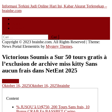
Skip
Informasi Terkini Judi Online Hari Ini, Kabar Akurat Terlengkap –
to
brainhe.com
content
Beranda
About
Contact
Cari
untuk:
Copyright © 2023 brainhe.com. All Rights Reserved
|
Theme:
News Portal Elementrix by
Mystery Themes
.
Victorious Soumis a Sur 50 tours gratis à
l’exclusion de archive miss kitty Sans
aucun frais dans NetEnt 2025
Slot Gacor
Oktober 16, 2025
Oktober 16, 2025
brainhe
Content
% JUSQU’à Ut$750, 200 Tours Sans frais, 10
Bonus CRAB En BASSBET Casino