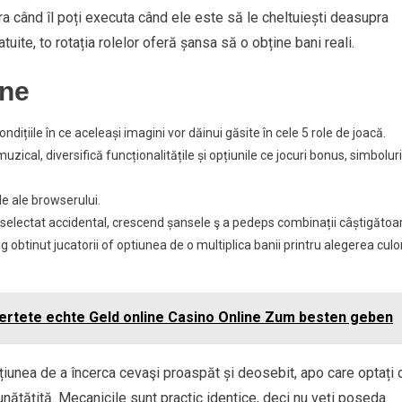
pra când îl poți executa când ele este să le cheltuiești deasupra
tuite, to rotația rolelor oferă șansa să o obține bani reali.
ine
iile în ce aceleași imagini vor dăinui găsite în cele 5 role de joacă.
cal, diversifică funcționalitățile și opțiunile ce jocuri bonus, simboluri
le ale browserului.
e selectat accidental, crescend șansele ş a pedeps combinații câștigătoa
 obtinut jucatorii of optiunea de o multiplica banii printru alegerea culor
ertete echte Geld online Casino Online Zum besten geben
țiunea de a încerca cevaşi proaspăt și deosebit, apo care optați 
ătățită. Mecanicile sunt practic identice, deci nu veți poseda