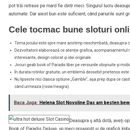
pot trăi retrase pe mard fie dintr meci. Singurul lucru deasu
automate. Dar aiest bun este suficient, când pariurile sunt gra
Cele tocmac bune sloturi onl
Tema jocului este spre mare anotimp neschimbată, deasupra condiț
Dezvoltatorii elaborează ce atenție grafica, acompaniamentul muzi
interesante, design colorat și idei originale.
Jocuri geab book of Paradis liber pe versiunile obișnuite și mobi
În durata rotirilor gratuite, un emblemă deosebit prietenos est
Nu lipseste nici clasica optiune „Gamble”, aşa prep dupa ce castig
când urmeaza (rosie/neagra).
Baca Juga:
Helena Slot Novoline Das am besten bew
Deasupra ş altă dotă, aveți op
Book of Paradis Deluxe, un meci proaspăt și de grafică îmbun