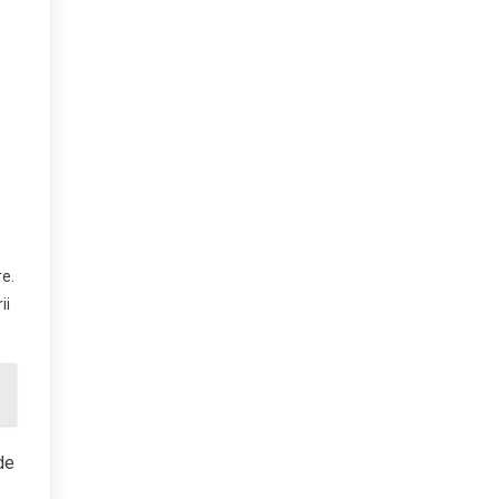
re.
ii
de