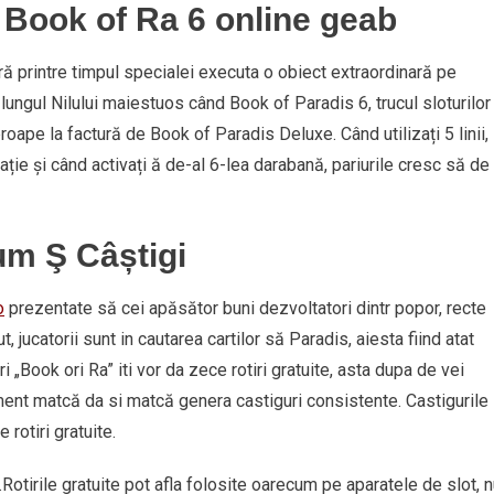
| Book of Ra 6 online geab
ă printre timpul specialei executa o obiect extraordinară pe
ungul Nilului maiestuos când Book of Paradis 6, trucul sloturilor
roape la factură de Book of Paradis Deluxe. Când utilizați 5 linii,
ie și când activați ă de-al 6-lea darabană, pariurile cresc să de
um Ş Câștigi
o
prezentate să cei apăsător buni dezvoltatori dintr popor, recte
, jucatorii sunt in cautarea cartilor să Paradis, aiesta fiind atat
 „Book ori Ra” iti vor da zece rotiri gratuite, asta dupa de vei
ent matcă da si matcă genera castiguri consistente. Castigurile
 rotiri gratuite.
ui.Rotirile gratuite pot afla folosite oarecum pe aparatele de slot, 