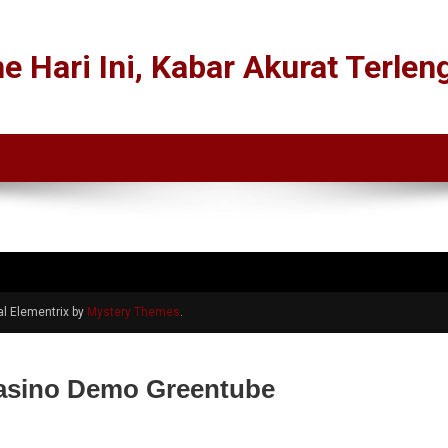
ne Hari Ini, Kabar Akurat Terle
l Elementrix by
Mystery Themes
.
 Casino Demo Greentube