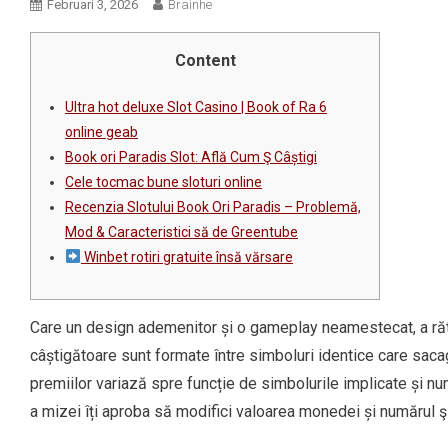
Februari 3, 2026
Brainhe
Content
Ultra hot deluxe Slot Casino | Book of Ra 6
online geab
Book ori Paradis Slot: Află Cum Ş Câștigi
Cele tocmac bune sloturi online
Recenzia Slotului Book Ori Paradis – Problemă,
Mod & Caracteristici să de Greentube
Winbet rotiri gratuite însă vărsare
Care un design ademenitor și o gameplay neamestecat, a răteri 
câștigătoare sunt formate între simboluri identice care sacag
premiilor variază spre funcție de simbolurile implicate și n
a mizei îți aproba să modifici valoarea monedei și numărul ş l