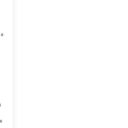
 a
i
le