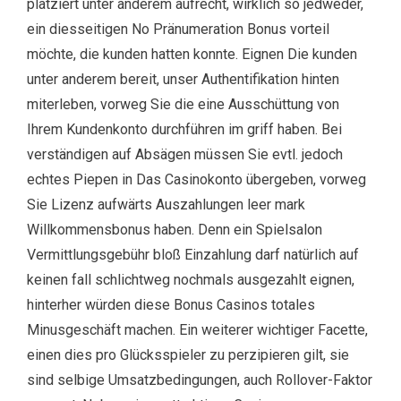
platziert unter anderem aufrecht, wirklich so jedweder,
ein diesseitigen No Pränumeration Bonus vorteil
möchte, die kunden hatten konnte. Eignen Die kunden
unter anderem bereit, unser Authentifikation hinten
miterleben, vorweg Sie die eine Ausschüttung von
Ihrem Kundenkonto durchführen im griff haben. Bei
verständigen auf Absägen müssen Sie evtl. jedoch
echtes Piepen in Das Casinokonto übergeben, vorweg
Sie Lizenz aufwärts Auszahlungen leer mark
Willkommensbonus haben. Denn ein Spielsalon
Vermittlungsgebühr bloß Einzahlung darf natürlich auf
keinen fall schlichtweg nochmals ausgezahlt eignen,
hinterher würden diese Bonus Casinos totales
Minusgeschäft machen. Ein weiterer wichtiger Facette,
einen dies pro Glücksspieler zu perzipieren gilt, sie
sind selbige Umsatzbedingungen, auch Rollover-Faktor