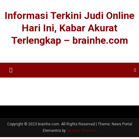
Informasi Terkini Judi Online
Hari Ini, Kabar Akurat
Terlengkap – brainhe.com
Copyright © 2023 brainhe.com. All Rights Reserved
|
Theme: News Portal
Elementrix by
Mystery Themes
.