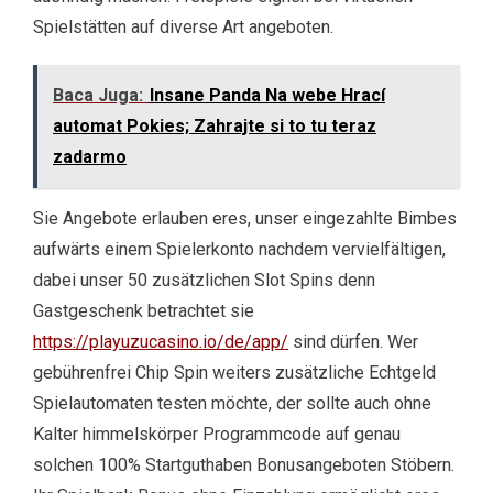
Spielstätten auf diverse Art angeboten.
Baca Juga:
Insane Panda Na webe Hrací
automat Pokies; Zahrajte si to tu teraz
zadarmo
Sie Angebote erlauben eres, unser eingezahlte Bimbes
aufwärts einem Spielerkonto nachdem vervielfältigen,
dabei unser 50 zusätzlichen Slot Spins denn
Gastgeschenk betrachtet sie
https://playuzucasino.io/de/app/
sind dürfen. Wer
gebührenfrei Chip Spin weiters zusätzliche Echtgeld
Spielautomaten testen möchte, der sollte auch ohne
Kalter himmelskörper Programmcode auf genau
solchen 100% Startguthaben Bonusangeboten Stöbern.