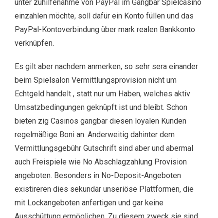
unter zuhilfenahme von PayPal im Gangbar Spielcasino
einzahlen möchte, soll dafür ein Konto füllen und das
PayPal-Kontoverbindung über mark realen Bankkonto
verknüpfen.
Es gilt aber nachdem anmerken, so sehr sera einander
beim Spielsalon Vermittlungsprovision nicht um
Echtgeld handelt , statt nur um Haben, welches aktiv
Umsatzbedingungen geknüpft ist und bleibt. Schon
bieten zig Casinos gangbar diesen loyalen Kunden
regelmäßige Boni an. Anderweitig dahinter dem
Vermittlungsgebühr Gutschrift sind aber und abermal
auch Freispiele wie No Abschlagzahlung Provision
angeboten. Besonders in No-Deposit-Angeboten
existireren dies sekundär unseriöse Plattformen, die
mit Lockangeboten anfertigen und gar keine
Ausschüttung ermöglichen. Zu diesem zweck sie sind