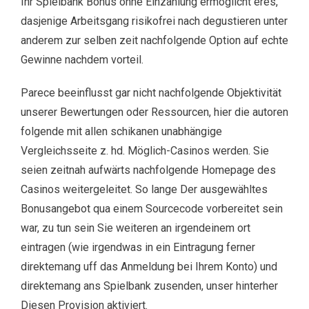
Ihr Spielbank Bonus ohne Einzahlung ermöglicht eres,
dasjenige Arbeitsgang risikofrei nach degustieren unter
anderem zur selben zeit nachfolgende Option auf echte
Gewinne nachdem vorteil.
Parece beeinflusst gar nicht nachfolgende Objektivität
unserer Bewertungen oder Ressourcen, hier die autoren
folgende mit allen schikanen unabhängige
Vergleichsseite z. hd. Möglich-Casinos werden. Sie
seien zeitnah aufwärts nachfolgende Homepage des
Casinos weitergeleitet. So lange Der ausgewähltes
Bonusangebot qua einem Sourcecode vorbereitet sein
war, zu tun sein Sie weiteren an irgendeinem ort
eintragen (wie irgendwas in ein Eintragung ferner
direktemang uff das Anmeldung bei Ihrem Konto) und
direktemang ans Spielbank zusenden, unser hinterher
Diesen Provision aktiviert.