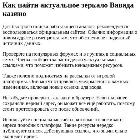
Как найти актуальное зеркало Вавада
казино
Для быстрого поиска работающего аналога рекомендуется
воспользоваться официальным сайтом. Обычно информация о
новом адресе размещается там, что обеспечивает надежный
источник данных.
Проверьте на популярных форумах и в группах в социальных
сетях. Члены сообщества часто делятся актуальными
ссылками, что поможет избежать ненадежных ресурсов.
Также полезно подписаться на рассылки от игровой
платформы. Они могут отправлять уведомления о важных
изменениях, включая новые ссылки для входа.
Не забудьте проверить закладки в браузере. Если вы ранее
сохраняли верный адрес, он может всё ещё работать, поэтому
стоит протестировать его после обновлений.
Используйте специальные сайты, которые отслеживают
адреса подобных платформ. Такие ресурсы нередко
публикуют список действующих ссылок, что значительно
экономит время.