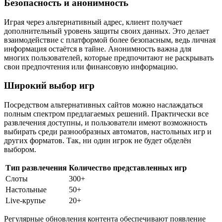
Безопасность и анонимность
Играя через альтернативный адрес, клиент получает
дополнительный уровень защиты своих данных. Это делает
взаимодействие с платформой более безопасным, ведь личная
информация остаётся в тайне. Анонимность важна для
многих пользователей, которые предпочитают не раскрывать
свои предпочтения или финансовую информацию.
Широкий выбор игр
Посредством альтернативных сайтов можно наслаждаться
полным спектром предлагаемых решений. Практически все
развлечения доступны, и пользователи имеют возможность
выбирать среди разнообразных автоматов, настольных игр и
других форматов. Так, ни один игрок не будет обделён
выбором.
Тип развлечения
Количество представленных игр
Слоты
300+
Настольные
50+
Live-крупье
20+
Регулярные обновления контента обеспечивают появление