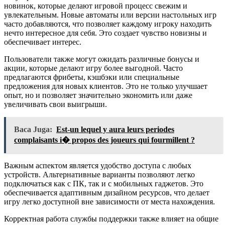
новинок, которые делают игровой процесс свежим и
увлекательным. Новые автоматы или версии настольных игр
часто добавляются, что позволяет каждому игроку находить
нечто интересное для себя. Это создает чувство новизны и
обеспечивает интерес.
Пользователи также могут ожидать различные бонусы и
акции, которые делают игру более выгодной. Часто
предлагаются фрибеты, кэшбэки или специальные
предложения для новых клиентов. Это не только улучшает
опыт, но и позволяет значительно экономить или даже
увеличивать свои выигрыши.
Baca Juga:
Est-un lequel y aura leurs periodes
complaisants i� propos des joueurs qui fourmillent ?
Важным аспектом является удобство доступа с любых
устройств. Альтернативные варианты позволяют легко
подключаться как с ПК, так и с мобильных гаджетов. Это
обеспечивается адаптивным дизайном ресурсов, что делает
игру легко доступной вне зависимости от места нахождения.
Корректная работа службы поддержки также влияет на общие