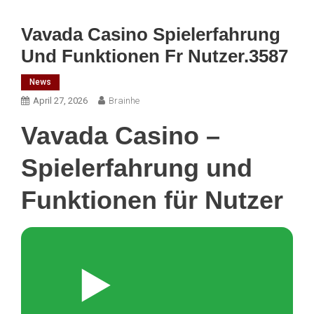
Vavada Casino Spielerfahrung
Und Funktionen Fr Nutzer.3587
News
April 27, 2026
Brainhe
Vavada Casino –
Spielerfahrung und
Funktionen für Nutzer
▶️