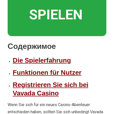
SPIELEN
Содержимое
Die Spielerfahrung
Funktionen für Nutzer
Registrieren Sie sich bei
Vavada Casino
Wenn Sie sich für ein neues Casino-Abenteuer
entschieden haben, sollten Sie sich unbedingt Vavada