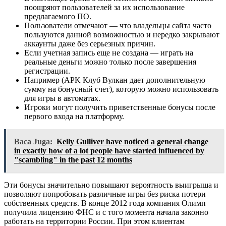
поощряют пользователей за их использование
предлагаемого ПО.
Пользователи отмечают — что владельцы сайта часто
пользуются данной возможностью и нередко закрывают
аккаунты даже без серьезных причин.
Если учетная запись еще не создана — играть на
реальные деньги можно только после завершения
регистрации.
Например (APK Клуб Вулкан дает дополнительную
сумму на бонусный счет), которую можно использовать
для игры в автоматах.
Игроки могут получить приветственные бонусы после
первого входа на платформу.
Baca Juga:
Kelly Gulliver have noticed a general change
in exactly how of a lot people have started influenced by
"scambling" in the past 12 months
Эти бонусы значительно повышают вероятность выигрыша и
позволяют попробовать различные игры без риска потери
собственных средств. В конце 2012 года компания Олимп
получила лицензию ФНС и с того момента начала законно
работать на территории России. При этом клиентам