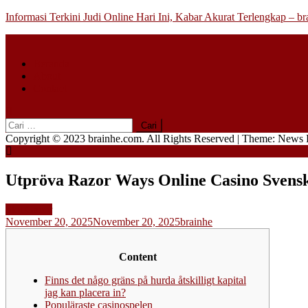
Skip
Informasi Terkini Judi Online Hari Ini, Kabar Akurat Terlengkap – b
to
content
Beranda
About
Contact
Cari
untuk:
Copyright © 2023 brainhe.com. All Rights Reserved
|
Theme: News P
Utpröva Razor Ways Online Casino Svensk
Slot Gacor
November 20, 2025
November 20, 2025
brainhe
Content
Finns det någo gräns på hurda åtskilligt kapital
jag kan placera in?
Populäraste casinospelen