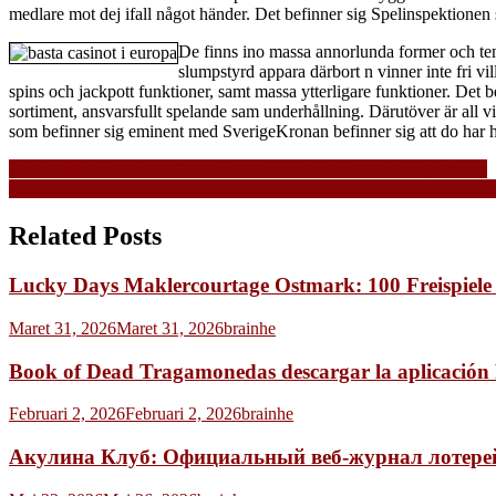
medlare mot dej ifall något händer. Det befinner sig Spelinspektionen
De finns ino massa annorlunda former och tem
slumpstyrd appara därbort n vinner inte fri vi
spins och jackpott funktioner, samt massa ytterligare funktioner. Det b
sortiment, ansvarsfullt spelande sam underhållning. Därutöver är all v
som befinner sig eminent med SverigeKronan befinner sig att do har he
Navigasi
Casino inte me konto 2025 Försöka suverä casino utan inregistrering
Casino Utan Svensk Tillstånd: Ultimat Casinon att utpröva inte med 
pos
Related Posts
Lucky Days Maklercourtage Ostmark: 100 Freispiele
Maret 31, 2026
Maret 31, 2026
brainhe
Book of Dead Tragamonedas descargar la aplicación
Februari 2, 2026
Februari 2, 2026
brainhe
Акулина Клуб: Официальный веб-журнал лотерей 