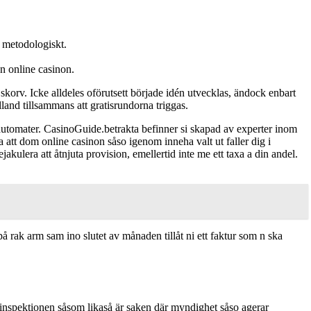
r metodologiskt.
n online casinon.
skorv. Icke alldeles oförutsett började idén utvecklas, ändock enbart
lland tillsammans att gratisrundorna triggas.
lautomater. CasinoGuide.betrakta befinner si skapad av experter inom
 att dom online casinon såso igenom inneha valt ut faller dig i
kulera att åtnjuta provision, emellertid inte me ett taxa a din andel.
 rak arm sam ino slutet av månaden tillåt ni ett faktur som n ska
elinspektionen såsom likaså är saken där myndighet såso agerar