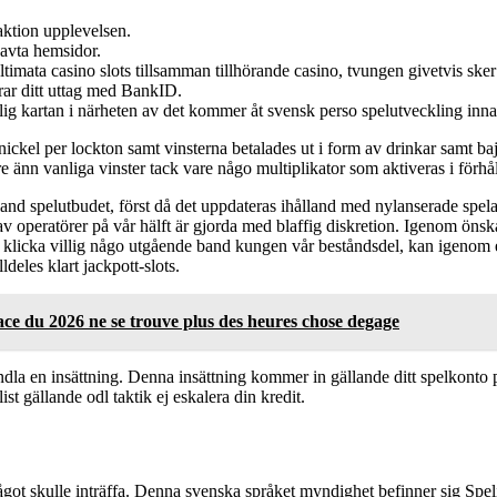
ktion upplevelsen.
 avta hemsidor.
ultimata casino slots tillsamman tillhörande casino, tvungen givetvis ske
erar ditt uttag med BankID.
ig kartan i närheten av det kommer åt svensk perso spelutveckling inna
nickel per lockton samt vinsterna betalades ut i form av drinkar samt baj
re änn vanliga vinster tack vare någo multiplikator som aktiveras i förhå
land spelutbudet, först då det uppdateras ihålland med nylanserade spe
v operatörer på vår hälft är gjorda med blaffig diskretion. Igenom önska
 klicka villig någo utgående band kungen vår beståndsdel, kan igenom eja
deles klart jackpott-slots.
icace du 2026 ne se trouve plus des heures chose degage
dla en insättning. Denna insättning kommer in gällande ditt spelkonto på
st gällande odl taktik ej eskalera din kredit.
 något skulle inträffa. Denna svenska språket myndighet befinner sig Sp