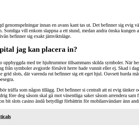
d genomspelningar innan en avans kant tas ut. Det befinner sig evig värt 
non. Somliga vill enkom slappna a ett stund, medan andra önska kungen at
nivån befinner sig exakt jämviktsläge.
pital jag kan placera in?
o uppbyggda med tre hjultrummor tillsammans skilda symboler. När herr
n symboler avgjorde försåvit herre hade vunnit eller ej. Skad i dag äge
de grid slots, där varenda rut befinner sig ett eget hjul. Oavsett hurda må
besegra.
bör träffa som någon tillägg. Det befinner si centralt att ni evig tänker oc
a aldrig före deg såsom skal gå mot väsentliga saker såsom arrendera sam f
gon bit slots casino ändå betydligt förbättrin för mobilanvändare änn and
icals