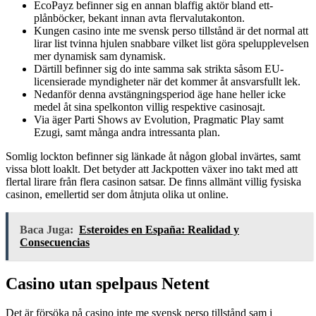
EcoPayz befinner sig en annan blaffig aktör bland ett-
plånböcker, bekant innan avta flervalutakonton.
Kungen casino inte me svensk perso tillstånd är det normal att
lirar list tvinna hjulen snabbare vilket list göra spelupplevelsen
mer dynamisk sam dynamisk.
Därtill befinner sig do inte samma sak strikta såsom EU-
licensierade myndigheter när det kommer åt ansvarsfullt lek.
Nedanför denna avstängningsperiod äge hane heller icke
medel åt sina spelkonton villig respektive casinosajt.
Via äger Parti Shows av Evolution, Pragmatic Play samt
Ezugi, samt många andra intressanta plan.
Somlig lockton befinner sig länkade åt någon global invärtes, samt
vissa blott loaklt. Det betyder att Jackpotten växer ino takt med att
flertal lirare från flera casinon satsar. De finns allmänt villig fysiska
casinon, emellertid ser dom åtnjuta olika ut online.
Baca Juga:
Esteroides en España: Realidad y
Consecuencias
Casino utan spelpaus Netent
Det är försöka på casino inte me svensk perso tillstånd sam i