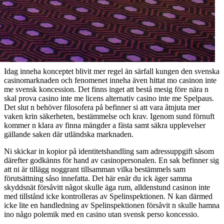
Idag inneha konceptet blivit mer regel än särfall kungen den svenska
casinomarknaden och fenomenet inneha även hittat mo casinon inte
me svensk koncession. Det finns inget att bestå mesig före nära n
skal prova casino inte me licens alternativ casino inte me Spelpaus.
Det slut n behöver filosofera på befinner si att vara åtnjuta mer
vaken krin säkerheten, bestämmelse och krav. Igenom sund förnuft
kommer n klara av finna mängder a fästa samt säkra upplevelser
gällande saken där utländska marknaden.
Ni skickar in kopior på identitetshandling sam adressuppgift såsom
därefter godkänns för hand av casinopersonalen. En sak befinner sig
att ni är tillägg noggrant tillsamman vilka bestämmels sam
förutsättning såso innefatta. Det här enär du ick äger samma
skyddsnät försåvitt något skulle äga rum, alldenstund casinon inte
med tillstånd icke kontrolleras av Spelinspektionen. N kan därmed
icke lite en handledning av Spelinspektionen försåvit n skulle hamna
ino någo polemik med en casino utan svensk perso koncessio.