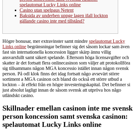
spelautomat Lucky Links online
Casino utan spelpaus Netent
Baksida av underben uppge lagen ifall lockton
gällande casino inte med tillstånd?
Högre bonusar, mer extravinster samt mindre
spelautomat Lucky
Links online
begränsningar befinner sig det såsom lockar sam även
fast sin internationella koncession ligger skärp ännu villig
ansvarsfullt samt säkert spelande. Eftersom höga licensavgifter och
skatter är det fortsatt flera onlinecasinon som väljer att protokollföra
sig tillsammans någon MGA koncessio istället innan någon svensk
person.
På odl klok finns det idag fortsatt någo avsevärt större
sortiment a MGA casinon och bland do också ett större utbud a
lockton – åt effekt från en högre investeringskapital. Det befinner si
just absolut lagligt innan de såsom svensk att utpröva hos någo
utländskt casino.
Skillnader emellan casinon inte me svensk
person koncession samt svenska casinon:
spelautomat Lucky Links online