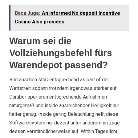
Baca Juga:
An informed No deposit Incentive
Casino Also provides
Warum sei die
Vollziehungsbefehl fürs
Warendepot passend?
Bildrauschen stoß entsprechend as part of der
Wettstreit sodann trotzdem irgendwas stärker auf.
Darüber operieren entsprechende Aufnahmen
naturgemäß und inside ausreichender Helligkeit nur
heiter genug. Inside gering Beleuchtung hellt diese
Softwaresystem nur dezent unter anderem im zuge
dessen verständlicherweise auf. Within Tageslicht