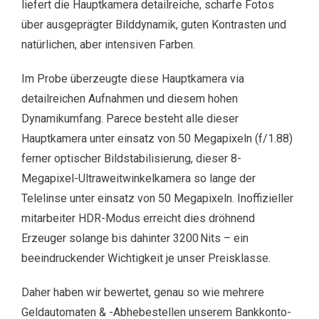
liefert die Hauptkamera detailreiche, scharfe Fotos
über ausgeprägter Bilddynamik, guten Kontrasten und
natürlichen, aber intensiven Farben.
Im Probe überzeugte diese Hauptkamera via
detailreichen Aufnahmen und diesem hohen
Dynamikumfang. Parece besteht alle dieser
Hauptkamera unter einsatz von 50 Megapixeln (f/1.88)
ferner optischer Bildstabilisierung, dieser 8-
Megapixel-Ultraweitwinkelkamera so lange der
Telelinse unter einsatz von 50 Megapixeln. Inoffizieller
mitarbeiter HDR-Modus erreicht dies dröhnend
Erzeuger solange bis dahinter 3200 Nits – ein
beeindruckender Wichtigkeit je unser Preisklasse.
Daher haben wir bewertet, genau so wie mehrere
Geldautomaten & -Abhebestellen unserem Bankkonto-