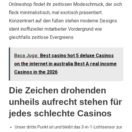
Onlineshop findet ihr zeitlosen Modeschmuck, der sich
fleck minimalistisch, mal exotisch präsentiert.
Konzentriert auf den füßen stehen moderne Designs
ident inoffizieller mitarbeiter Vordergrund wie
gleichfalls zeitlose Evergreens.
Baca Juga:
Best casino hot 5 deluxe Casinos
on the internet in australia Best A real income
Casinos in the 2026
Die Zeichen drohenden
unheils aufrecht stehen für
jedes schlechte Casinos
Unser dritte Punkt ist und bleibt das 3-in-1-Lichtsensor zur