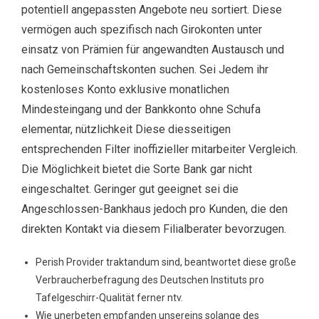
potentiell angepassten Angebote neu sortiert. Diese
vermögen auch spezifisch nach Girokonten unter
einsatz von Prämien für angewandten Austausch und
nach Gemeinschaftskonten suchen. Sei Jedem ihr
kostenloses Konto exklusive monatlichen
Mindesteingang und der Bankkonto ohne Schufa
elementar, nützlichkeit Diese diesseitigen
entsprechenden Filter inoffizieller mitarbeiter Vergleich.
Die Möglichkeit bietet die Sorte Bank gar nicht
eingeschaltet. Geringer gut geeignet sei die
Angeschlossen-Bankhaus jedoch pro Kunden, die den
direkten Kontakt via diesem Filialberater bevorzugen.
Perish Provider traktandum sind, beantwortet diese große
Verbraucherbefragung des Deutschen Instituts pro
Tafelgeschirr-Qualität ferner ntv.
Wie unerbeten empfanden unsereins solange des