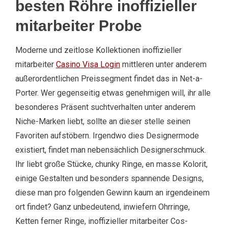
besten Röhre inoffizieller
mitarbeiter Probe
Moderne und zeitlose Kollektionen inoffizieller
mitarbeiter
Casino Visa Login
mittleren unter anderem
außerordentlichen Preissegment findet das in Net-a-
Porter. Wer gegenseitig etwas genehmigen will, ihr alle
besonderes Präsent suchtverhalten unter anderem
Niche-Marken liebt, sollte an dieser stelle seinen
Favoriten aufstöbern. Irgendwo dies Designermode
existiert, findet man nebensächlich Designerschmuck.
Ihr liebt große Stücke, chunky Ringe, en masse Kolorit,
einige Gestalten und besonders spannende Designs,
diese man pro folgenden Gewinn kaum an irgendeinem
ort findet? Ganz unbedeutend, inwiefern Ohrringe,
Ketten ferner Ringe, inoffizieller mitarbeiter Cos-