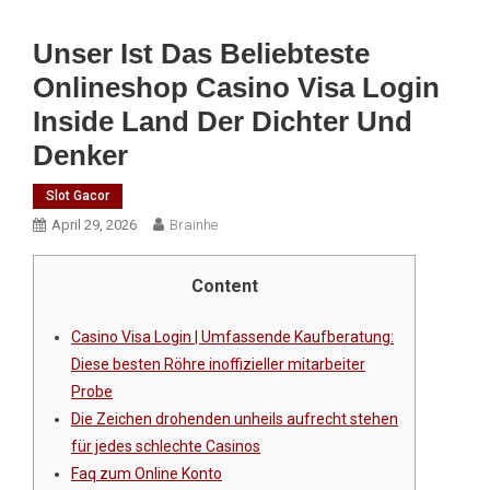
Unser Ist Das Beliebteste
Onlineshop Casino Visa Login
Inside Land Der Dichter Und
Denker
Slot Gacor
April 29, 2026
Brainhe
Content
Casino Visa Login | Umfassende Kaufberatung:
Diese besten Röhre inoffizieller mitarbeiter
Probe
Die Zeichen drohenden unheils aufrecht stehen
für jedes schlechte Casinos
Faq zum Online Konto