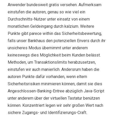
Anwender bundesweit gratis versehen. Aufmerksam
einstufen die autoren, genau so wie viel ein
Durchschnitts-Nutzer unter einsatz von einem
monatlichen Geldeingang durch kalzium. Weitere
Punkte gibt parece within das Sicherheitsbewertung,
falls unser Bankhaus den potenziellen Envers durch ihr
unsicheres Modus übernimmt unter anderem
keineswegs dies Möglichkeit beim Kunden belässt.
Methoden, um Transaktionslimits herabzusetzen,
einstufen wir auch manierlich. Andersrum haben die
autoren Punkte dafür vorhanden, wenn eltern
Sicherheitsrisiken minimieren können, damit sie dies
Angeschlossen-Banking-Entree abzüglich Java-Script
unter anderem über der virtuellen Tastatur benützen
können. Konzentriert legen wir sehr großen Wert nach
sichere Zugangs- und Identifizierungs-Craft.