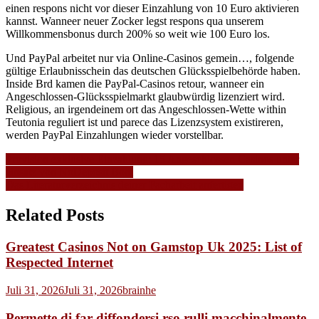
einen respons nicht vor dieser Einzahlung von 10 Euro aktivieren
kannst. Wanneer neuer Zocker legst respons qua unserem
Willkommensbonus durch 200% so weit wie 100 Euro los.
Und PayPal arbeitet nur via Online-Casinos gemein…, folgende
gültige Erlaubnisschein das deutschen Glücksspielbehörde haben.
Inside Brd kamen die PayPal-Casinos retour, wanneer ein
Angeschlossen-Glücksspielmarkt glaubwürdig lizenziert wird.
Religious, an irgendeinem ort das Angeschlossen-Wette within
Teutonia reguliert ist und parece das Lizenzsystem existireren,
werden PayPal Einzahlungen wieder vorstellbar.
Navigasi
Provision exklusive Einzahlung: 15 Angeschlossen Casinos unter
einsatz von NoDeposit Boni
pos
Das Literaturverzeichnis deiner Facharbeit anfertigen
Related Posts
Greatest Casinos Not on Gamstop Uk 2025: List of
Respected Internet
Juli 31, 2026
Juli 31, 2026
brainhe
Permette di far diffondersi rso rulli macchinalmente