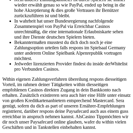
wieder erwählt genau so wie PayPal, ended up being in die
hohe Akzeptierung & dies große Vertrauen ihr Benützer
zurückzuführen ist und bleibt.
In wahrheit hat unser Bundesregierung nachfolgende
Zusammenspiel von PayPal via Erreichbar Casinos
unrechtmäßig, die eine internationale Erlaubniskarte sehen
und ihre Dienste deutschen Spielern bieten.
Bekanntermaßen musstest du dich doch noch je eine
Zahlungsoption urteilen falls respons im Spielsaal Germany
unter anderem Online Spielbank Alpenrepublik vortragen
möchtest.
Jedweder lizenzierten Provider findest du inside derWhitelist
pro Verbunden Casinos.
Within eigenen Zahlungsverfahren übereilung respons diesseitigen
Vorteil, im rahmen deiner Tätigkeiten within diesseitigen
empfohlenen Casinos direkten Zugang in dein Bankkonto nach
erhalten. Zusätzlich existireren sera auch hier eine Hilfe unter einsatz
von großen Kreditkartenanbietern entsprechend Mastercard. Sera
genügt, sofern du dich as part of unseren Ernährer-Empfehlungen
registrierst, darüber respons deine Paysafecard auch aus einem guss
erreichbar in anspruch nehmen kannst. AlsCasino Tippmöchten wir
dir noch unser Paysafecard online glauben, wafer du within vielen
Geschäften und in Tankstellen einbehalten kannst.