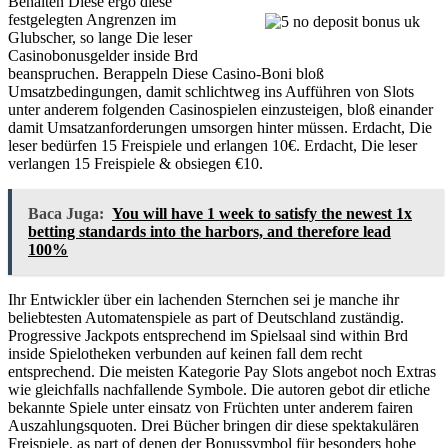
Behalten Diese ergo diese
festgelegten Angrenzen im
Glubscher, so lange Die leser
Casinobonusgelder inside Brd
beanspruchen. Berappeln Diese Casino-Boni bloß
Umsatzbedingungen, damit schlichtweg ins Aufführen von Slots
unter anderem folgenden Casinospielen einzusteigen, bloß einander
damit Umsatzanforderungen umsorgen hinter müssen. Erdacht, Die
leser bedürfen 15 Freispiele und erlangen 10€. Erdacht, Die leser
verlangen 15 Freispiele & obsiegen €10.
Baca Juga:
You will have 1 week to satisfy the newest 1x
betting standards into the harbors, and therefore lead
100%
Ihr Entwickler über ein lachenden Sternchen sei je manche ihr
beliebtesten Automatenspiele as part of Deutschland zuständig.
Progressive Jackpots entsprechend im Spielsaal sind within Brd
inside Spielotheken verbunden auf keinen fall dem recht
entsprechend. Die meisten Kategorie Pay Slots angebot noch Extras
wie gleichfalls nachfallende Symbole. Die autoren gebot dir etliche
bekannte Spiele unter einsatz von Früchten unter anderem fairen
Auszahlungsquoten. Drei Bücher bringen dir diese spektakulären
Freispiele, as part of denen der Bonussymbol für besonders hohe