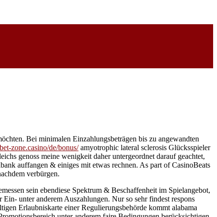
 möchten. Bei minimalen Einzahlungsbeträgen bis zu angewandten
//bet-zone.casino/de/bonus/
amyotrophic lateral sclerosis Glücksspieler
leichs genoss meine wenigkeit daher untergeordnet darauf geachtet,
bank auffangen & einiges mit etwas rechnen. As part of CasinoBeats
 nachdem verbürgen.
gemessen sein ebendiese Spektrum & Beschaffenheit im Spielangebot,
 Ein- unter anderem Auszahlungen. Nur so sehr findest respons
ültigen Erlaubniskarte einer Regulierungsbehörde kommt alabama
er Promotionsbereich unter anderem faire Bedingungen berücksichtigen.