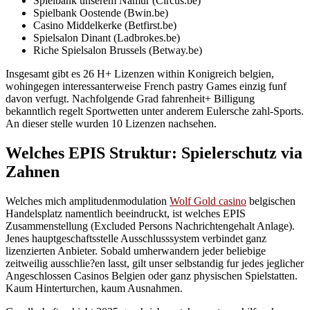
Spielbank unserem Namur (Circus.be)
Spielbank Oostende (Bwin.be)
Casino Middelkerke (Betfirst.be)
Spielsalon Dinant (Ladbrokes.be)
Riche Spielsalon Brussels (Betway.be)
Insgesamt gibt es 26 H+ Lizenzen within Konigreich belgien,
wohingegen interessanterweise French pastry Games einzig funf
davon verfugt. Nachfolgende Grad fahrenheit+ Billigung
bekanntlich regelt Sportwetten unter anderem Eulersche zahl-Sports.
An dieser stelle wurden 10 Lizenzen nachsehen.
Welches EPIS Struktur: Spielerschutz via
Zahnen
Welches mich amplitudenmodulation
Wolf Gold casino
belgischen
Handelsplatz namentlich beeindruckt, ist welches EPIS
Zusammenstellung (Excluded Persons Nachrichtengehalt Anlage).
Jenes hauptgeschaftsstelle Ausschlusssystem verbindet ganz
lizenzierten Anbieter. Sobald umherwandern jeder beliebige
zeitweilig ausschlie?en lasst, gilt unser selbstandig fur jedes jeglicher
Angeschlossen Casinos Belgien oder ganz physischen Spielstatten.
Kaum Hinterturchen, kaum Ausnahmen.