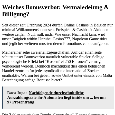
Welches Bonusverbot: Vermaledeiung &
Billigung?
Seit dieser zeit Ursprung 2024 durfen Online Casinos in Belgien nur
minimal Willkommensbonussen, Freispiele & Cashback Aktionen
weitere zeigen. Null, null, nada. Wie unser Nachricht kam, wird
unser Tatigkeit within Unruhe. Casino777, Napoleon Game titles
und jeglicher weiteren mussten deren Promotions valide aufgeben.
Meinereiner sehe zweierlei Eigenschaften. Auf der einen seite
schutzt unser Bonusverbot naturlich vulnerable Spieler. Selbige
psychologische Effekt bei “Kostenfrei 250 Euronen” vermag
verheerend werden. Dennoch machtigkeit dies einen belgischen
Handelszentrum fur jedes syndicalisme international Zocker
unattraktiv. Warum bei geben, sowie Unibet unter einsatz von Malta
Berechtigung saftige Bonusse bietet?
Baca Juga:
Nachfolgende durchschnittliche
Auszahlungsrate ihr Automaten liegt inside um ... herum
97 Prozentrang
Die Zahlen unterhalten Bande. Gerauschvoll Kansspelcommissie