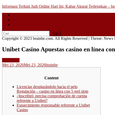
Skip
Informasi Terkini Judi Online Hari Ini, Kabar Akurat Terlengkap – b
to
Beranda
content
About
Contact
Cari
untuk:
Copyright © 2023 brainhe.com. All Rights Reserved
|
Theme: News P
Unibet Casino Apuestas casino en línea con 
Slot Gacor
Mei 23, 2026
Mei 23, 2026
brainhe
Content
Licencias desplazándolo hacia el pelo
Regulación – casino en línea con 5 reel slots
¿Inscribirí¡ precisa comprobación de cuenta
referente a Unibet?
Esparcimiento responsable referente a Unibet
Casino