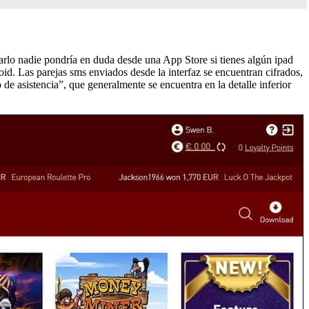
arlo nadie pondrí­a en duda desde una App Store si tienes algún ipad
oid. Las parejas sms enviados desde la interfaz se encuentran cifrados,
e asistencia”, que generalmente se encuentra en la detalle inferior