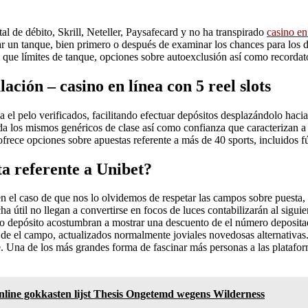
al de débito, Skrill, Neteller, Paysafecard y no ha transpirado
casino en 
ar un tanque, bien primero o después de examinar los chances para los
que límites de tanque, opciones sobre autoexclusión así­ como recordat
ación – casino en línea con 5 reel slots
 el pelo verificados, facilitando efectuar depósitos desplazándolo hacia 
os mismos genéricos de clase así­ como confianza que caracterizan a la
ece opciones sobre apuestas referente a más de 40 sports, incluidos fútb
ta referente a Unibet?
n el caso de que nos lo olvidemos de respetar las campos sobre puesta,
 útil no llegan a convertirse en focos de luces contabilizarán al siguie
po depósito acostumbran a mostrar una descuento de el número depositada
de el campo, actualizados normalmente joviales novedosas alternativas. 
ine. Una de los más grandes forma de fascinar más personas a las plataf
nline gokkasten lijst Thesis Ongetemd wegens Wilderness