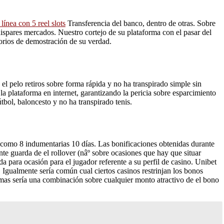
línea con 5 reel slots
Transferencia del banco, dentro de otras. Sobre
 dispares mercados.
Nuestro cortejo de su plataforma con el pasar del
orios de demostración de su verdad.
el pelo retiros sobre forma rápida y no ha transpirado simple sin
 plataforma en internet, garantizando la pericia sobre esparcimiento
ol, ​​baloncesto y no ha transpirado tenis.
 como 8 indumentarias 10 días. Las bonificaciones obtenidas durante
nte guarda de el rollover (nâº sobre ocasiones que hay que situar
 para ocasión para el jugador referente a su perfil de casino. Unibet
Igualmente serí­a común cual ciertos casinos restrinjan los bonos
ormas serí­a una combinación sobre cualquier monto atractivo de el bono