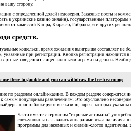
на вашу сторону.
рмации с определенной долей недоверия. Заказные посты и комм
грать в украинские казино онлайн), государственные платформы
ми от комиссий Кипра, Кюрасао, Гибралтара и других регионо
да средств.
туальные кошельки, время ожидания выигрыша составляет не бо
ь, указанные при регистрации. Кнопка регистрации находится в
 азартные заведения с лицензионными играми на деньги. Необхо
o use these to gamble and you can withdraw the fresh earnings
ие по разделам онлайн-казино. В каждом разделе содержится ин
 к самым популярным развлечениям. Это обусловлено несовершен
вайдеры просто блокируют все казино, адреса которых указаны в
Часто вместе с термином “игровые автоматы” употребл
слот-машины назывались аппаратами из-за наличия аппар
программы для наземных и онлайн-слотов идентичны, э