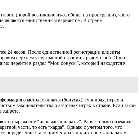
ентарии (порой возникшие из-за обиды на проигрыши), часто
 не являются единственным вариантом. В стране
в.
лее 24 часов. После единственной регистрации клиенты
 правом верхнем углу главной страницы рядом с ней. Опыт
димо перейти в раздел “Мои бонусы”, который находится в
формация о методах оплаты (бонусах), турнирах, играх и
ством законодательства о азартных играх в стране. Если закон
 запрете.
яют и выражение “игровые аппараты”. Ранее только наземные
атной части, то есть “харда”. Однако с учетом того, что
то определение стало применяться и к интернет-аппаратам.