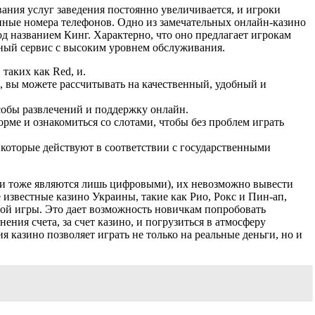
ания услуг заведения постоянно увеличивается, и игроки
нные номера телефонов. Одно из замечательных онлайн-казино
д названием Кинг. Характерно, что оно предлагает игрокам
ный сервис с высоким уровнем обслуживания.
таких как Red, и.
, вы можете рассчитывать на качественный, удобный и
собы развлечений и поддержку онлайн.
орме и ознакомиться со слотами, чтобы без проблем играть
, которые действуют в соответствии с государственными
ши тоже являются лишь цифровыми), их невозможно вывести
е известные казино Украины, такие как Рио, Рокс и Пин-ап,
ой игры. Это дает возможность новичкам попробовать
ения счета, за счет казино, и погрузиться в атмосферу
я казино позволяет играть не только на реальные деньги, но и