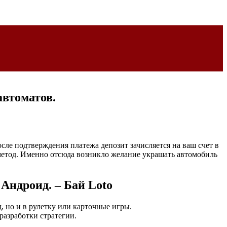
автоматов.
осле подтверждения платежа депозит зачисляется на ваш счет в
метод. Именно отсюда возникло желание украшать автомобиль
Андроид. – Бай Loto
 но и в рулетку или карточные игры.
разработки стратегии.